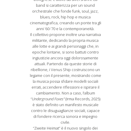
band si caratterizza per un sound
orchestrale che fonde funk, soul, jazz,
blues, rock, hip hop e musica
cinematografica, creando un ponte tra gli
anni ’60-’70 e la contemporaneità.
Il collettivo propone inoltre una narrativa
militante, dedicando la propria musica
alle lotte e ai grandi personaggi che, in
epoche lontane, si sono battuti contro
ingiustizie ancora oggi dolorosamente
attuali. Partendo da queste storie di
ribellione, i Venus Ship costruiscono un
legame con il presente, mostrando come
la musica possa sfidare modelli sociali
errati, accendere riflessioni e ispirare il
cambiamento. Non a caso, l’album
“
Underground Foxes”
(Irma Records, 2025)
è stato definito un manifesto musicale
contro le disuguaglianze sociali, capace
di fondere ricerca sonora e impegno
civile.
“Zweite Heimat” è il nuovo singolo dei