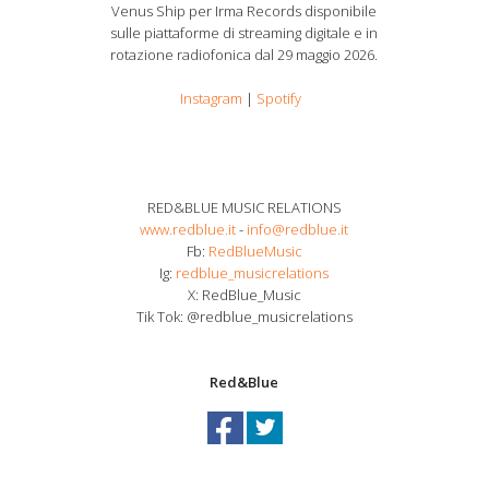
Venus Ship per Irma Records disponibile
sulle piattaforme di streaming digitale e in
rotazione radiofonica dal 29 maggio 2026.
Instagram
|
Spotify
RED&BLUE MUSIC RELATIONS
www.redblue.it
-
info@redblue.it
Fb:
RedBlueMusic
Ig:
redblue_musicrelations
X: RedBlue_Music
Tik Tok: @redblue_musicrelations
Red&Blue