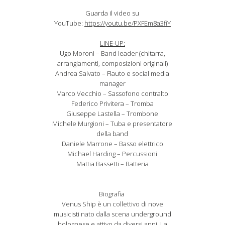
Guarda il video su
YouTube:
https://youtu.be/PXFEm8a3fiY
LINE-UP:
Ugo Moroni – Band leader (chitarra,
arrangiamenti, composizioni originali)
Andrea Salvato – Flauto e social media
manager
Marco Vecchio – Sassofono contralto
Federico Privitera – Tromba
Giuseppe Lastella – Trombone
Michele Murgioni – Tuba e presentatore
della band
Daniele Marrone – Basso elettrico
Michael Harding – Percussioni
Mattia Bassetti – Batteria
Biografia
Venus Ship è un collettivo di nove
musicisti nato dalla scena underground
bolognese e attivo da diversi anni. La