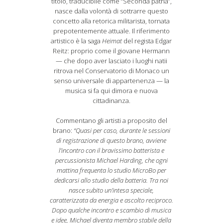
titolo, traducibile come “Seconda patria”,
nasce dalla volontà di sottrarre questo
concetto alla retorica militarista, tornata
prepotentemente attuale. Il riferimento
artistico è la saga
Heimat
del regista Edgar
Reitz: proprio come il giovane Hermann
— che dopo aver lasciato i luoghi natii
ritrova nel Conservatorio di Monaco un
senso universale di appartenenza — la
musica si fa qui dimora e nuova
cittadinanza.
Commentano gli artisti a proposito del
brano:
“Quasi per caso, durante le sessioni
di registrazione di questo brano, avviene
l’incontro con il bravissimo batterista e
percussionista Michael Harding, che ogni
mattina frequenta lo studio MicroBo per
dedicarsi allo studio della batteria. Tra noi
nasce subito un’intesa speciale,
caratterizzata da energia e ascolto reciproco.
Dopo qualche incontro e scambio di musica
e idee, Michael diventa membro stabile della