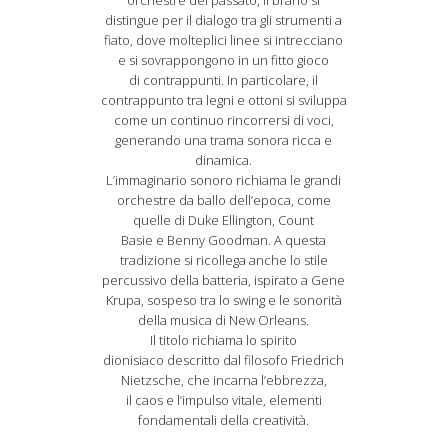
orchestre del passato, il brano si
distingue per il dialogo tra gli strumenti a
fiato, dove molteplici linee si intrecciano
e si sovrappongono in un fitto gioco
di contrappunti. In particolare, il
contrappunto tra legni e ottoni si sviluppa
come un continuo rincorrersi di voci,
generando una trama sonora ricca e
dinamica.
L’immaginario sonoro richiama le grandi
orchestre da ballo dell’epoca, come
quelle di Duke Ellington, Count
Basie e Benny Goodman. A questa
tradizione si ricollega anche lo stile
percussivo della batteria, ispirato a Gene
Krupa, sospeso tra lo swing e le sonorità
della musica di New Orleans.
Il titolo richiama lo spirito
dionisiaco descritto dal filosofo Friedrich
Nietzsche, che incarna l’ebbrezza,
il caos e l’impulso vitale, elementi
fondamentali della creatività.