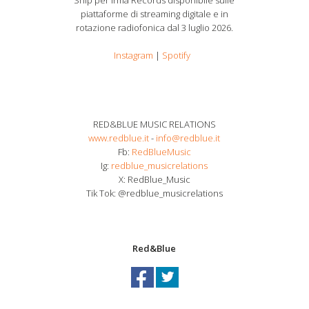
Ship per Irma Records disponibile sulle
piattaforme di streaming digitale e in
rotazione radiofonica dal 3 luglio 2026.
Instagram
|
Spotify
RED&BLUE MUSIC RELATIONS
www.redblue.it
-
info@redblue.it
Fb:
RedBlueMusic
Ig:
redblue_musicrelations
X: RedBlue_Music
Tik Tok: @redblue_musicrelations
Red&Blue