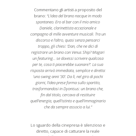
Commentano gli artisti a proposito del
brano:
“
L’idea del brano nacque in modo
spontaneo. Ero al bar con il mio amico
Daniele, clarinettista eccezionale e
compagno di mille avventure musicali. Tra un
discorso e l’altro, quasi senza pensarci
troppo, gli chiesi: 'Dan, che ne dici di
registrare un brano con Venus Ship? Magari
un featuring... se dovessi scrivere qualcosa
per te, cosa ti piacerebbe suonare?'. La sua
risposta arrivò immediata, semplice e diretta:
'uno swing anni ’30'. Da lì, nel giro di pochi
giorni, l’idea prese forma sullo spartito,
trasformandosi in Dyonisus: un brano che,
fin dal titolo, cercava di restituire
quell’energia, quell’istinto e quell’immaginario
che da sempre associo a lui.”
Lo sguardo della cinepresa è silenzioso e
diretto, capace di catturare la reale