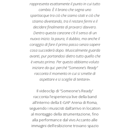
rappresenta esattamente il punto in cui tutto
cambia. È il brano che segna uno
spartiacque tra ciò che siamo stati e ciò che
stiamo diventando, tra il restare fermi e il
decidere finalmente di provarci davvero.
Dentro questa canzone c’è il senso di un
nuovo inizio: la paura, il dubbio, ma anche il
coraggio di fare il primo passo senza sapere
cosa succederà dopo. Musicalmente guarda
avanti, pur portandosi dietro tutto quello che
è venuto prima. Per questo abbiamo voluto
iniziare da qui: perché “Someone’s Ready”
racconta il momento in cui si smette di
aspettare e si sceglie di tentare».
Il videoclip di “Someone’s Ready”
racconta l’esperienza live della band
all’interno della E-GAP Arena di Roma,
seguendo i musicisti dall’arrivo in location
al montaggio della strumentazione, fino
alla performance dal vivo.Accanto alle
immagini dell’esibizione trovano spazio