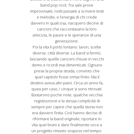
band pop rock. Tra sale prove
improvvisate, notti passate a scrivere testi
e melodie, e l’energia di chi crede
davvero in qualcosa, nacquero decine di
canzoni che raccontavano la loro
amicizia, le paure e le speranze di una
generazione.
Poi la vita li portò lontano: lavori, scelte
diverse, città diverse. La band si fermò,
lasciando quelle canzoni chiuse in vecchi
demo e ricordi mai dimenticati. Ognuno
prese la propria strada, convinto che
quel capitolo fosse ormai finito. Ma il
destino aveva altri piani. Circa un anno fa,
quasi per caso, i cinque si sono ritrovati.
Bastarono poche note, qualche vecchia
registrazione e la stessa complicità di
sempre per capire che quella storia non
era davvero finita. Così hanno deciso di
riformare la band originale, riportare in
vita quei brani e dare finalmente voce a
un progetto rimasto sospeso nel tempo.