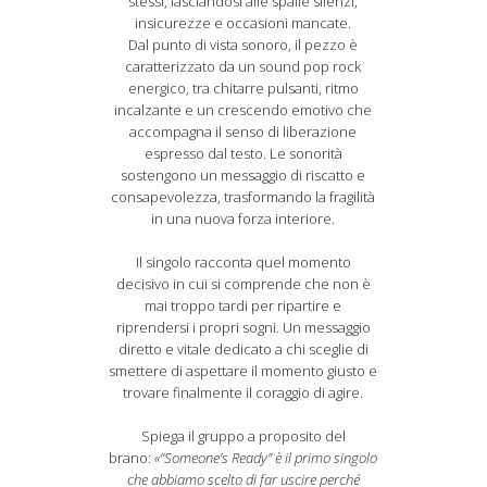
stessi, lasciandosi alle spalle silenzi,
insicurezze e occasioni mancate.
Dal punto di vista sonoro, il pezzo è
caratterizzato da un sound pop rock
energico, tra chitarre pulsanti, ritmo
incalzante e un crescendo emotivo che
accompagna il senso di liberazione
espresso dal testo. Le sonorità
sostengono un messaggio di riscatto e
consapevolezza, trasformando la fragilità
in una nuova forza interiore.
Il singolo racconta quel momento
decisivo in cui si comprende che non è
mai troppo tardi per ripartire e
riprendersi i propri sogni. Un messaggio
diretto e vitale dedicato a chi sceglie di
smettere di aspettare il momento giusto e
trovare finalmente il coraggio di agire.
Spiega il gruppo a proposito del
brano:
«“Someone’s Ready” è il primo singolo
che abbiamo scelto di far uscire perché