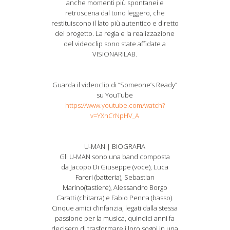
anche momenti più spontanei e
retroscena dal tono leggero, che
restituiscono il lato più autentico e diretto
del progetto. La regia e la realizzazione
del videoclip sono state affidate a
VISIONARILAB.
Guarda il videoclip di “Someone’s Ready”
su YouTube
https://www.youtube.com/watch?
v=YXnCrNpHV_A
U-MAN | BIOGRAFIA
Gli U-MAN sono una band composta
da Jacopo Di Giuseppe (voce), Luca
Fareri (batteria), Sebastian
Marino(tastiere), Alessandro Borgo
Caratti (chitarra) e Fabio Penna (basso).
Cinque amici d’infanzia, legati dalla stessa
passione per la musica, quindici anni fa
decisero di trasformare i loro sogni in una