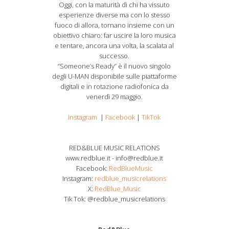
Oggi, con la maturità di chi ha vissuto
esperienze diverse ma con lo stesso
fuoco di allora, tornano insieme con un
obiettivo chiaro: far uscire la loro musica
e tentare, ancora una volta, la scalata al
successo.
“Someone’s Ready” è il nuovo singolo
degli U-MAN disponibile sulle piattaforme
digitali e in rotazione radiofonica da
venerdì 29 maggio.
Instagram
|
Facebook
|
TikTok
RED&BLUE MUSIC RELATIONS
www.redblue.it - info@redblue.it
Facebook:
RedBlueMusic
Instagram:
redblue_musicrelations
X:
RedBlue_Music
Tik Tok: @redblue_musicrelations