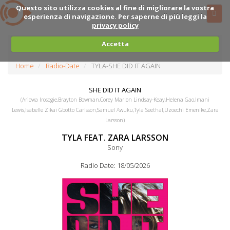
Questo sito utilizza cookies al fine di migliorare la vostra
esperienza di navigazione. Per saperne di più leggi la
privacy policy
Accetta
Home
Radio-Date
TYLA-SHE DID IT AGAIN
SHE DID IT AGAIN
(Ariowa Irosogie,Brayton Bowman,Corey Marlon Lindsay-Keay,Helena Gao,Imani
Lewis,Isabelle Zikai Gbotto Carlsson,Samuel Awuku,Tyla Seethal,Uzoechi Emenike,Zara
Larsson)
TYLA FEAT. ZARA LARSSON
Sony
Radio Date: 18/05/2026