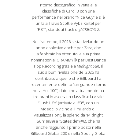
ritorno discografico in vetta alle
classifiche di Cardi B con una
performance nel brano “Nice Guy” e si è
unita a Travis Scott e Vybz Kartel per
“PBT”, standout track di
JACKBOYS 2
.
Nel frattempo, il 2026 si sta rivelando un
anno esplosivo anche per Zara, che
a febbraio ha ottenuto la sua prima
nomination ai GRAMMY® per Best Dance
Pop Recording grazie a
Midnight Sun
. Il
suo album rivelazione del 2025 ha
contribuito a quello che Billboard ha
recentemente definito “un grande ritorno
nella Hot 100”, dato che attualmente ha
tre brani in ascesa in classifica: la virale
“Lush Life” (arrivata al #35, con un
videoclip vicino a 1 miliardo di
visualizzazioni), la splendida “Midnight
Sun” (#39) e “Stateside” (#6), che ha
anche raggiunto il primo posto nella
Billboard Global 200 e nella Spotify Global