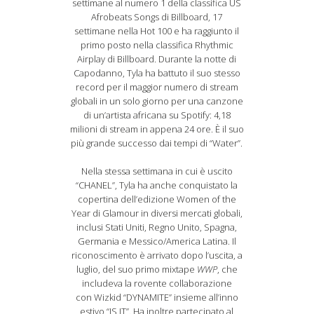
settimane al numero 1 della classifica US
Afrobeats Songs di Billboard, 17
settimane nella Hot 100 e ha raggiunto il
primo posto nella classifica Rhythmic
Airplay di Billboard. Durante la notte di
Capodanno, Tyla ha battuto il suo stesso
record per il maggior numero di stream
globali in un solo giorno per una canzone
di un’artista africana su Spotify: 4,18
milioni di stream in appena 24 ore. È il suo
più grande successo dai tempi di “Water”.
Nella stessa settimana in cui è uscito
“CHANEL”, Tyla ha anche conquistato la
copertina dell’edizione Women of the
Year di Glamour in diversi mercati globali,
inclusi Stati Uniti, Regno Unito, Spagna,
Germania e Messico/America Latina. Il
riconoscimento è arrivato dopo l’uscita, a
luglio, del suo primo mixtape
WWP
, che
includeva la rovente collaborazione
con Wizkid “DYNAMITE” insieme all’inno
estivo “IS IT”. Ha inoltre partecipato al