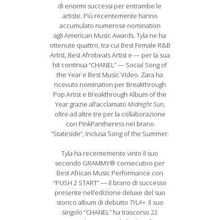
di enormi successi per entrambe le
artiste. Più recentemente hanno
accumulato numerose nomination
agli American Music Awards. Tyla ne ha
ottenute quattro, tra cui Best Female R&B
Artist, Best Afrobeats Artist e — per la sua
hit continua “CHANEL” — Social Song of
the Year e Best Music Video. Zara ha
ricevuto nomination per Breakthrough
Pop Artist e Breakthrough Album of the
Year grazie all’acclamato
Midnight Sun
,
oltre ad altre tre per la collaborazione
con PinkPantheress nel brano
“Stateside”, inclusa Song of the Summer.
Tyla ha recentemente vinto il suo
secondo GRAMMY® consecutivo per
Best African Music Performance con
“PUSH 2 START” — il brano di successo
presente nell’edizione deluxe del suo
storico album di debutto
TYLA+
. Il suo
singolo “CHANEL” ha trascorso 22