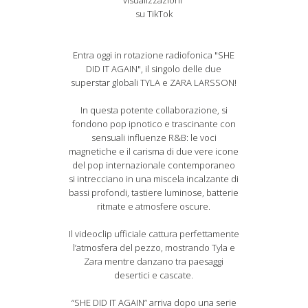
visualizzazioni
su TikTok
Entra oggi in rotazione radiofonica "SHE
DID IT AGAIN", il singolo delle due
superstar globali TYLA e ZARA LARSSON!
In questa potente collaborazione, si
fondono pop ipnotico e trascinante con
sensuali influenze R&B: le voci
magnetiche e il carisma di due vere icone
del pop internazionale contemporaneo
si intrecciano in una miscela incalzante di
bassi profondi, tastiere luminose, batterie
ritmate e atmosfere oscure.
Il videoclip ufficiale cattura perfettamente
l’atmosfera del pezzo, mostrando Tyla e
Zara mentre danzano tra paesaggi
desertici e cascate.
“SHE DID IT AGAIN” arriva dopo una serie