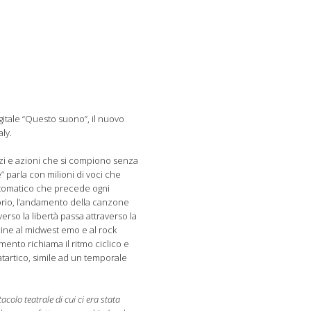
gitale “Questo suono”, il nuovo
ly.
zi e azioni che si compiono senza
parla con milioni di voci che
automatico che precede ogni
torio, l’andamento della canzone
rso la libertà passa attraverso la
icine al midwest emo e al rock
amento richiama il ritmo ciclico e
tartico, simile ad un temporale
lo teatrale di cui ci era stata