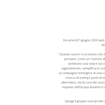
Da venerdì 5 giugno 2026 sarà 
si
“Questo suono” è un brano che me
pensare, come un “rumore di 
sembrano una sola e raccon
ragionamento, semplifica le sce
accompagna l’emergere di una cons
ricerca di esempi, punti di v
alternativo, ma la cura dei suoni
inquieto dell’acqua durante il
Spiega il gruppo a proposito