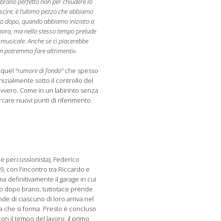
brano perfetto non per chiudere lo
uscire, è l'ultimo pezzo che abbiamo
eso dopo, quando abbiamo iniziato a
inora, ma nello stesso tempo prelude
musicale. Anche se ci piacerebbe
on potremmo fare altrimenti».
a quel
“rumore di fondo”
che spesso
izialmente sotto il controllo del
davvero. Come in un labirinto senza
ercare nuovi punti di riferimento.
 e percussionista), Federico
019, con l'incontro tra Riccardo e
ma definitivamente il garage in cui
no dopo brano, tuttotace prende
de di ciascuno di loro arriva nel
ia che si forma. Presto è concluso
on il tempo del lavoro, il primo