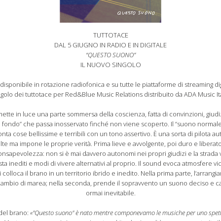
TUTTOTACE
DAL 5 GIUGNO IN RADIO E IN DIGITALE
“QUESTO SUONO”
IL NUOVO SINGOLO
disponibile in rotazione radiofonica e su tutte le piattaforme di streaming di
ngolo dei tuttotace per Red&Blue Music Relations distribuito da ADA Music Ita
tte in luce una parte sommersa della coscienza, fatta di convinzioni, giudi
fondo” che passa inosservato finché non viene scoperto. Il “suono normale” 
ta cose bellissime e terribili con un tono assertivo. È una sorta di pilota 
lte ma impone le proprie verità. Prima lieve e avvolgente, poi duro e libera
apevolezza: non si è mai davvero autonomi nei propri giudizi e la strada ve
ista inediti e modi di vivere alternativi al proprio. Il sound evoca atmosfere v
 colloca il brano in un territorio ibrido e inedito. Nella prima parte, l’arrangi
 cambio di marea; nella seconda, prende il sopravvento un suono deciso e ca
ormai inevitabile.
 del brano:
«"Questo suono" è nato mentre componevamo le musiche per uno spettaco