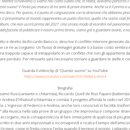
Mentre scrivevamo ci siamo resi conto subito che, in realtà, avevamo partorito il 
esto suono" è l'esito più maturo di tre anni di prove insieme. Anche se è il primo a 
o disco. Per questo, è il punto di congiunzione con la direzione che abbiamo pr
ui ci presentiamo al mondo rappresenta un punto d'arrivo, quello che siamo stati f
 album, che non uscirà prima del 2027. Uno strano modo di esordire nel panorama 
disfazione di pubblicare il nostro primo brano, siamo già a guardare avanti, e n
ritto e diretto da Riccardo Baiocco, descrive il conflitto interiore generato d
e ce ne accorgiamo. Un flusso di immagini gratuite o a basso costo sembra in
una trappola capace di intrappolarlo in un conflitto che non gli appartiene 
appare perduto. Per ritrovarlo sarà necessario tornare a guardare le stelle e c
Guarda il videoclip di “Questo suono” su YouTube
https://www.youtube.com/watch?v=Vk8yLjzdsm4
Biografia
assimo Rusi (cantante e chitarrista), Riccardo Quell de Riso Paparo (batterista
e Andrea El Khaloufi (chitarrista e corista). Il progetto affonda le radici nel 2
fia. L'ingresso di Federico e Andrea, anche loro conosciuti in facoltà, trasfor
 alla musica nella sala prove di un gruppo che improvvisa e compone. Bra
accorgano, ma la consapevolezza di fare ormai parte di qualcosa di più gran
scritto in due anni improvvisati e inconsapevoli e ricalca il tempo dell'amiciz
chi mesi, come in fretta cresce l'erba quando il terreno è pronto. Lottando c