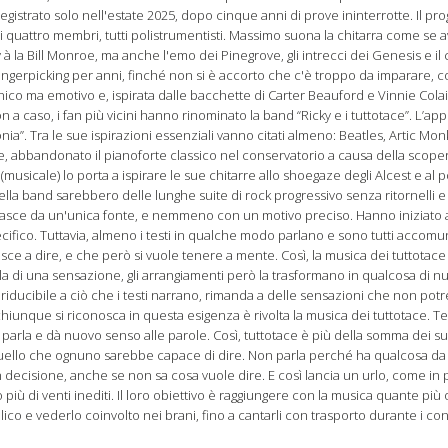
 registrato solo nell'estate 2025, dopo cinque anni di prove ininterrotte. Il pr
ei quattro membri, tutti polistrumentisti. Massimo suona la chitarra come se 
ry à la Bill Monroe, ma anche l'emo dei Pinegrove, gli intrecci dei Genesis e 
fingerpicking per anni, finché non si è accorto che c'è troppo da imparare, c
cnico ma emotivo e, ispirata dalle bacchette di Carter Beauford e Vinnie Cola
n a caso, i fan più vicini hanno rinominato la band “Ricky e i tuttotace”. L’app
rmonia”. Tra le sue ispirazioni essenziali vanno citati almeno: Beatles, Artic Mo
, abbandonato il pianoforte classico nel conservatorio a causa della scopert
tà (musicale) lo porta a ispirare le sue chitarre allo shoegaze degli Alcest e al
ella band sarebbero delle lunghe suite di rock progressivo senza ritornelli
 nasce da un'unica fonte, e nemmeno con un motivo preciso. Hanno iniziato 
fico. Tuttavia, almeno i testi in qualche modo parlano e sono tutti accomun
esce a dire, e che però si vuole tenere a mente. Così, la musica dei tuttotace
 di una sensazione, gli arrangiamenti però la trasformano in qualcosa di nuo
iducibile a ciò che i testi narrano, rimanda a delle sensazioni che non po
iunque si riconosca in questa esigenza è rivolta la musica dei tuttotace. Te
arla e dà nuovo senso alle parole. Così, tuttotace è più della somma dei 
quello che ognuno sarebbe capace di dire. Non parla perché ha qualcosa 
decisione, anche se non sa cosa vuole dire. E così lancia un urlo, come in pr
più di venti inediti. Il loro obiettivo è raggiungere con la musica quante più 
ico e vederlo coinvolto nei brani, fino a cantarli con trasporto durante i con