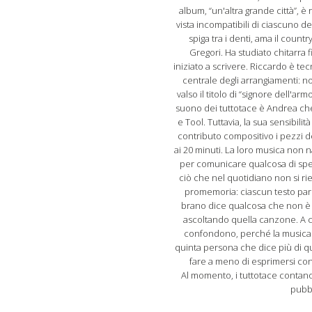
album, “un'altra grande città”, è
vista incompatibili di ciascuno d
spiga tra i denti, ama il count
Gregori. Ha studiato chitarra 
iniziato a scrivere. Riccardo è te
centrale degli arrangiamenti: no
valso il titolo di “signore dell'a
suono dei tuttotace è Andrea che
e Tool. Tuttavia, la sua sensibili
contributo compositivo i pezzi d
ai 20 minuti. La loro musica non
per comunicare qualcosa di speci
ciò che nel quotidiano non si ri
promemoria: ciascun testo parla
brano dice qualcosa che non è r
ascoltando quella canzone. A ch
confondono, perché la musica p
quinta persona che dice più di 
fare a meno di esprimersi con 
Al momento, i tuttotace contano 
pubbl