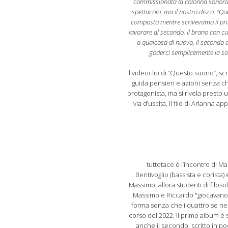
commissionata la colonna sonora. 
spettacolo, ma il nostro disco. "Qu
composto mentre scrivevamo il prim
lavorare al secondo. Il brano con c
a qualcosa di nuovo, il secondo
goderci semplicemente la sod
Il videoclip di “Questo suono”, sc
guida pensieri e azioni senza ch
protagonista, ma si rivela presto 
via d’uscita, il filo di Arianna 
tuttotace è l’incontro di M
Bentivoglio (bassista e corista) 
Massimo, allora studenti di filoso
Massimo e Riccardo "giocavano"
forma senza che i quattro se ne 
corso del 2022. Il primo album è 
anche il secondo, scritto in po