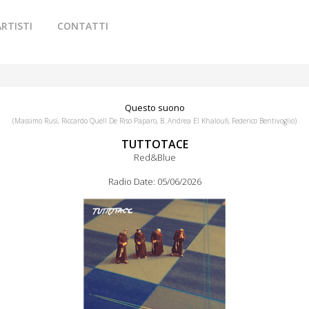
ARTISTI
CONTATTI
Questo suono
(Massimo Rusi, Riccardo Quell De Riso Paparo, B. Andrea El Khaloufi, Federico Bentivoglio)
TUTTOTACE
Red&Blue
Radio Date: 05/06/2026