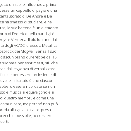
ogetto unisce le influenze a prima
avesse un cappello di paglia e una
il cantautorato di De André e De
osì ha smesso di studiare, e ha
iuta, la sua batteria è un elemento
orto di Federico nella band gli è
nkeys e Verdena. Il più lontano dal
a degli AC/DC, cresce a Metallica
 post-rock dei Mogwai. Senza il suo
 e ciascun brano durerebbe dai 15
a suonare per esprimersi, più che
ati dall'esigenza di verbalizzare
 finisce per essere un insieme di
vo, e il risultato è che ciascun
trebbero essere ricordate se non
sto e musica si equivalgono e si
suoi quattro membri, è come una
da comunicare, ma perché non può
eda alla gioia o alla sorpresa.
orecchie possibile, accrescere il
certi.