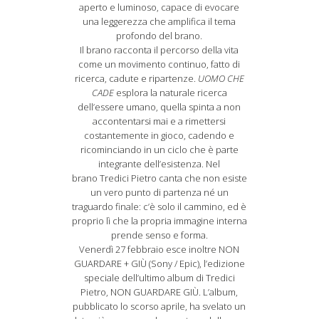
aperto e luminoso, capace di evocare
una leggerezza che amplifica il tema
profondo del brano.
Il brano racconta il percorso della vita
come un movimento continuo, fatto di
ricerca, cadute e ripartenze.
UOMO CHE
CADE
esplora la naturale ricerca
dell’essere umano, quella spinta a non
accontentarsi mai e a rimettersi
costantemente in gioco, cadendo e
ricominciando in un ciclo che è parte
integrante dell’esistenza. Nel
brano Tredici Pietro canta che non esiste
un vero punto di partenza né un
traguardo finale: c’è solo il cammino, ed è
proprio lì che la propria immagine interna
prende senso e forma.
Venerdì 27 febbraio esce inoltre NON
GUARDARE + GIÙ (Sony / Epic), l’edizione
speciale dell’ultimo album di Tredici
Pietro, NON GUARDARE GIÙ. L’album,
pubblicato lo scorso aprile, ha svelato un