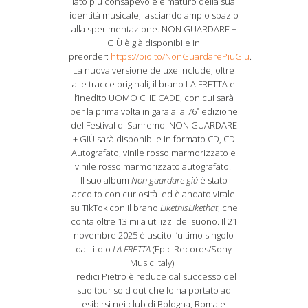
lato più consapevole e maturo della sua
identità musicale, lasciando ampio spazio
alla sperimentazione. NON GUARDARE +
GIÙ è già disponibile in
preorder:
https://bio.to/NonGuardarePiuGiu
.
La nuova versione deluxe include, oltre
alle tracce originali, il brano LA FRETTA e
l’inedito UOMO CHE CADE, con cui sarà
per la prima volta in gara alla 76ª edizione
del Festival di Sanremo. NON GUARDARE
+ GIÙ sarà disponibile in formato CD, CD
Autografato, vinile rosso marmorizzato e
vinile rosso marmorizzato autografato.
Il suo album
Non guardare giù
è stato
accolto con curiosità ed è andato virale
su TikTok con il brano
LikethisLikethat
, che
conta oltre 13 mila utilizzi del suono. Il 21
novembre 2025 è uscito l’ultimo singolo
dal titolo
LA FRETTA
(Epic Records/Sony
Music Italy).
Tredici Pietro è reduce dal successo del
suo tour sold out che lo ha portato ad
esibirsi nei club di Bologna, Roma e