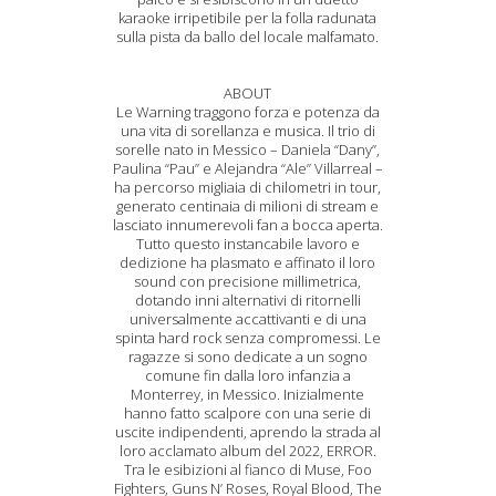
karaoke irripetibile per la folla radunata
sulla pista da ballo del locale malfamato.
ABOUT
Le Warning traggono forza e potenza da
una vita di sorellanza e musica. Il trio di
sorelle nato in Messico – Daniela “Dany”,
Paulina “Pau” e Alejandra “Ale” Villarreal –
ha percorso migliaia di chilometri in tour,
generato centinaia di milioni di stream e
lasciato innumerevoli fan a bocca aperta.
Tutto questo instancabile lavoro e
dedizione ha plasmato e affinato il loro
sound con precisione millimetrica,
dotando inni alternativi di ritornelli
universalmente accattivanti e di una
spinta hard rock senza compromessi. Le
ragazze si sono dedicate a un sogno
comune fin dalla loro infanzia a
Monterrey, in Messico. Inizialmente
hanno fatto scalpore con una serie di
uscite indipendenti, aprendo la strada al
loro acclamato album del 2022, ERROR.
Tra le esibizioni al fianco di Muse, Foo
Fighters, Guns N’ Roses, Royal Blood, The