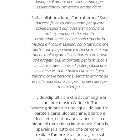
bisogno di amore per essere amato, per
essere amato, per essere amato da te
".
Sulla collaborazione, Carín afferma: "
Sono
davvero felice ed emozionato per questa
collaborazione con queste straordinarie
artiste, una band che ammiro
profondamente e che mi conferma che la
musica e il rock messicani sono tutt'altro che
morti: sono più presenti e forti che mai. Sono
anche molto grato di collaborare con artisti
con progetti così importanti per la musica e
la cultura messicane e di poter pubblicare
insieme questa fantastica canzone. Spero
davvero che le persone si sentano attratte da
essa, la apprezzino e la portino nel cuore per
molto tempo
".
Il videoclip ufficiale che accompagna la
canzone mostra Carín e le The
Warning rintanati in uno squallido bar. Tra
partite a carte, slot machine, biliardo e
freccette, continuano a vincere... ma
niente di tutto ciò ha importanza. Sotto la
spavalderia, tutto ciò che cercano in
realtà è l'amore. Alla fine, salgono sul
palco e si esibiscono in un duetto