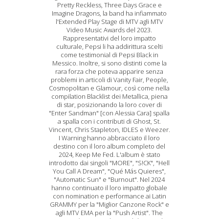
Pretty Reckless, Three Days Grace e
Imagine Dragons, la band ha infiammato
l'Extended Play Stage di MTV agli MTV
Video Music Awards del 2023.
Rappresentativi del loro impatto
culturale, Pepsi li ha addirittura scelti
come testimonial di Pepsi Black in
Messico. Inoltre, si sono distinti come la
rara forza che poteva apparire senza
problemi in articoli di Vanity Fair, People,
Cosmopolitan e Glamour, così come nella
compilation Blacklist dei Metallica, piena
di star, posizionando la loro cover di
"Enter Sandman" [con Alessia Cara] spalla
a spalla con i contributi di Ghost, St.
Vincent, Chris Stapleton, IDLES e Weezer.
I Warning hanno abbracciato il loro
destino con il loro album completo del
2024, Keep Me Fed. L'album è stato
introdotto dai singoli "MORE", "S!CK", "Hell
You Call A Dream", "Qué Más Quieres",
"Automatic Sun" e "Burnout". Nel 2024
hanno continuato il loro impatto globale
con nomination e performance ai Latin
GRAMMY per la "Miglior Canzone Rock" e
agli MTV EMA per la "Push Artist". The