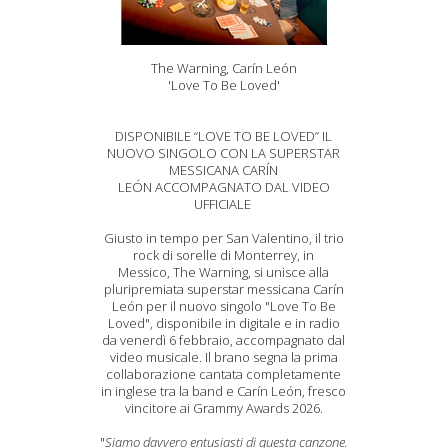
The Warning, Carín León
'Love To Be Loved'
DISPONIBILE “LOVE TO BE LOVED” IL
NUOVO SINGOLO CON LA SUPERSTAR
MESSICANA CARÍN
LEÓN ACCOMPAGNATO DAL VIDEO
UFFICIALE
Giusto in tempo per San Valentino, il trio
rock di sorelle di Monterrey, in
Messico, The Warning, si unisce alla
pluripremiata superstar messicana Carín
León per il nuovo singolo "Love To Be
Loved", disponibile in digitale e in radio
da venerdì 6 febbraio, accompagnato dal
video musicale. Il brano segna la prima
collaborazione cantata completamente
in inglese tra la band e Carín León, fresco
vincitore ai Grammy Awards 2026.
"
Siamo davvero entusiasti di questa canzone.