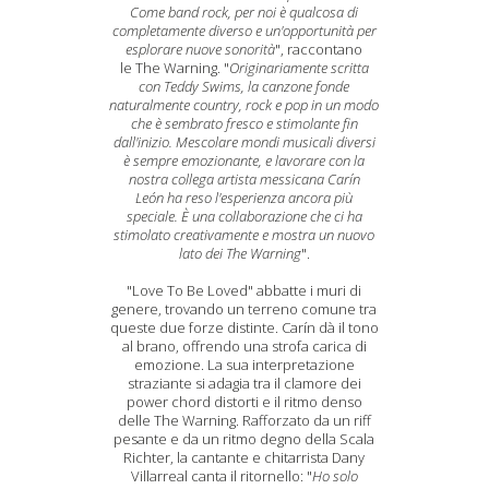
Come band rock, per noi è qualcosa di
completamente diverso e un'opportunità per
esplorare nuove sonorità
", raccontano
le The Warning. "
Originariamente scritta
con Teddy Swims, la canzone fonde
naturalmente country, rock e pop in un modo
che è sembrato fresco e stimolante fin
dall'inizio. Mescolare mondi musicali diversi
è sempre emozionante, e lavorare con la
nostra collega artista messicana Carín
León ha reso l'esperienza
ancora più
speciale. È una collaborazione che ci ha
stimolato creativamente e mostra un nuovo
lato dei The Warning
".
"Love To Be Loved" abbatte i muri di
genere, trovando un terreno comune tra
queste due forze distinte. Carín dà il tono
al brano, offrendo una strofa carica di
emozione. La sua interpretazione
straziante si adagia tra il clamore dei
power chord distorti e il ritmo denso
delle The Warning. Rafforzato da un riff
pesante e da un ritmo degno della Scala
Richter, la cantante e chitarrista Dany
Villarreal canta il ritornello: "
Ho solo