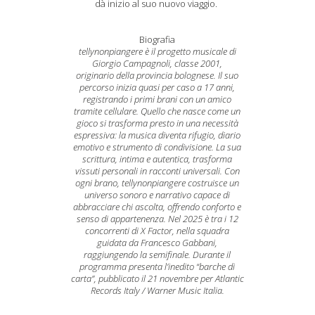
dà inizio al suo nuovo viaggio.
Biografia
tellynonpiangere è il progetto musicale di
Giorgio Campagnoli, classe 2001,
originario della provincia bolognese. Il suo
percorso inizia quasi per caso a 17 anni,
registrando i primi brani con un amico
tramite cellulare. Quello che nasce come un
gioco si trasforma presto in una necessità
espressiva: la musica diventa rifugio, diario
emotivo e strumento di condivisione. La sua
scrittura, intima e autentica, trasforma
vissuti personali in racconti universali. Con
ogni brano, tellynonpiangere costruisce un
universo sonoro e narrativo capace di
abbracciare chi ascolta, offrendo conforto e
senso di appartenenza. Nel 2025 è tra i 12
concorrenti di X Factor, nella squadra
guidata da Francesco Gabbani,
raggiungendo la semifinale. Durante il
programma presenta l’inedito “barche di
carta”, pubblicato il 21 novembre per Atlantic
Records Italy / Warner Music Italia.