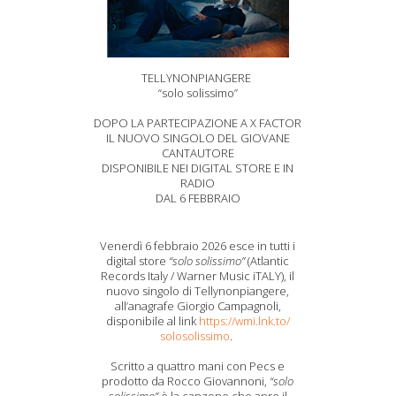
TELLYNONPIANGERE
“solo solissimo”
DOPO LA PARTECIPAZIONE A X FACTOR
IL NUOVO SINGOLO DEL GIOVANE
CANTAUTORE
DISPONIBILE NEI DIGITAL STORE E IN
RADIO
DAL 6 FEBBRAIO
Venerdì 6 febbraio 2026 esce in tutti i
digital store
“solo solissimo”
(Atlantic
Records Italy / Warner Music iTALY), il
nuovo singolo di Tellynonpiangere,
all’anagrafe Giorgio Campagnoli,
disponibile al link
https://wmi.lnk.to/
solosolissimo
.
Scritto a quattro mani con Pecs e
prodotto da Rocco Giovannoni,
“solo