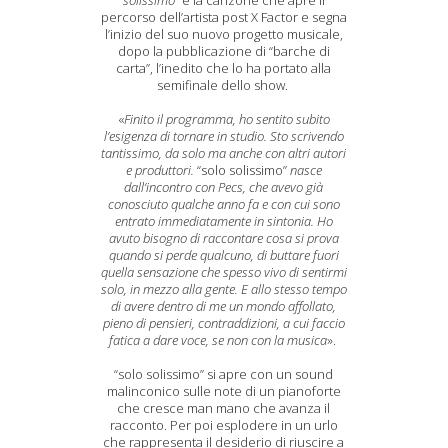
solissimo”
è la canzone che apre il
percorso dell’artista post X Factor e segna
l’inizio del suo nuovo progetto musicale,
dopo la pubblicazione di “barche di
carta”, l’inedito che lo ha portato alla
semifinale dello show.
«
Finito il programma, ho sentito subito
l’esigenza di tornare in studio. Sto scrivendo
tantissimo, da solo ma anche con altri autori
e produttori.
“solo solissimo”
nasce
dall’incontro con Pecs, che avevo già
conosciuto qualche anno fa e con cui sono
entrato immediatamente in sintonia. Ho
avuto bisogno di raccontare cosa si prova
quando si perde qualcuno, di buttare fuori
quella sensazione che spesso vivo di sentirmi
solo, in mezzo alla gente. E allo stesso tempo
di avere dentro di me un mondo affollato,
pieno di pensieri, contraddizioni, a cui faccio
fatica a dare voce, se non con la musica
».
“solo solissimo” si apre con un sound
malinconico sulle note di un pianoforte
che cresce man mano che avanza il
racconto. Per poi esplodere in un urlo
che rappresenta il desiderio di riuscire a