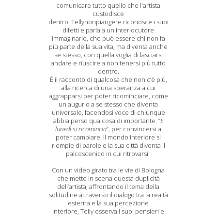
comunicare tutto quello che l'artista
custodisce
dentro. Tellynonpiangere riconosce i suoi
difetti e parla a un interlocutore
immaginario, che può essere chi non fa
più parte della sua vita, ma diventa anche
se stesso, con quella voglia di lasciarsi
andare e riuscire a non tenersi più tutto
dentro.
È il racconto di qualcosa che non c’è più,
alla ricerca di una speranza a cui
aggrapparsi per poter ricominciare, come
un augurio a se stesso che diventa
universale, facendosi voce di chiunque
abbia perso qualcosa di importante. “
E
lunedì si ricomincia
”, per convincersi a
poter cambiare. Il mondo interiore si
riempie di parole e la sua città diventa il
palcoscenico in cui ritrovarsi.
Con un video girato tra le vie di Bologna
che mette in scena questa duplicità
dell’artista, affrontando il tema della
solitudine attraverso il dialogo tra la realtà
esterna e la sua percezione
interiore, Telly osserva i suoi pensieri e