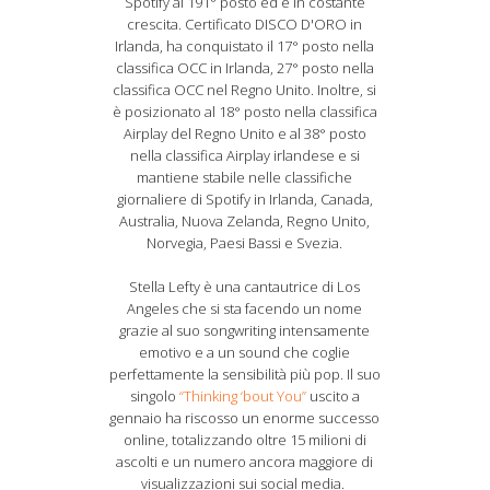
Spotify al 191° posto ed è in costante
crescita. Certificato DISCO D'ORO in
Irlanda, ha conquistato il 17° posto nella
classifica OCC in Irlanda, 27° posto nella
classifica OCC nel Regno Unito. Inoltre, si
è posizionato al 18° posto nella classifica
Airplay del Regno Unito e al 38° posto
nella classifica Airplay irlandese e si
mantiene stabile nelle classifiche
giornaliere di Spotify in Irlanda, Canada,
Australia, Nuova Zelanda, Regno Unito,
Norvegia, Paesi Bassi e Svezia.
Stella Lefty è una cantautrice di Los
Angeles che si sta facendo un nome
grazie al suo songwriting intensamente
emotivo e a un sound che coglie
perfettamente la sensibilità più pop. Il suo
singolo
“Thinking ‘bout You”
uscito a
gennaio ha riscosso un enorme successo
online, totalizzando oltre 15 milioni di
ascolti e un numero ancora maggiore di
visualizzazioni sui social media.