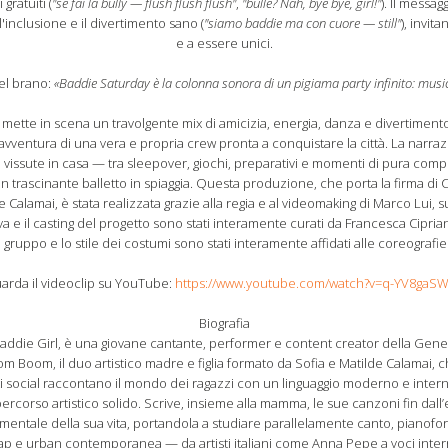
gratuiti (
"se fai la bully — flush flush flush"
,
"bulle? Nah, bye bye, girl!"
). Il messa
l'inclusione e il divertimento sano (
"siamo baddie ma con cuore — still"
), invit
e a essere unici.
del brano:
«Baddie Saturday è la colonna sonora di un pigiama party infinito: music
” mette in scena un travolgente mix di amicizia, energia, danza e divertimen
'avventura di una vera e propria crew pronta a conquistare la città. La narr
 vissute in casa — tra sleepover, giochi, preparativi e momenti di pura compl
un trascinante balletto in spiaggia. Questa produzione, che porta la firma d
e Calamai, è stata realizzata grazie alla regia e al videomaking di Marco Lui, s
a e il casting del progetto sono stati interamente curati da Francesca Ciprian
di gruppo e lo stile dei costumi sono stati interamente affidati alle coreogra
arda il videoclip su YouTube:
https://www.youtube.com/watch?v=q-YV8gaS
Biografia
 Baddie Girl, è una giovane cantante, performer e content creator della Gen
om Boom, il duo artistico madre e figlia formato da Sofia e Matilde Calamai, 
 social raccontano il mondo dei ragazzi con un linguaggio moderno e inter
percorso artistico solido. Scrive, insieme alla mamma, le sue canzoni fin dall’e
mentale della sua vita, portandola a studiare parallelamente canto, pianofor
rap e urban contemporanea — da artisti italiani come Anna Pepe a voci inter