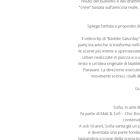
rifiuto del bullismo e dei drammi 
"crew" basata sull'amicizia reale, 
Spiega l'artista a proposito 
Il videoclip di “Baddie Saturday
party tra amiche si trasforma nell
le scene più intime e spensierate
urban realizzate in piazza e a 
testo e un’idea originale di Matild
Paravani. La direzione esecutiv
movimenti scenici, i balli 
Gu
Sofia, in arte
Fa parte di Mati & Sofi – Chic Bo
contenuti
A soli 10 anni, Sofia vanta già un 
è diventata una parte fonda
Ispirandosi a icone della scena t