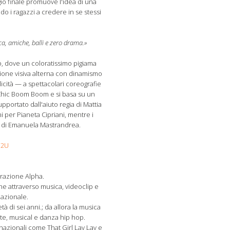
ggio finale promuove l'idea di una
ando i ragazzi a credere in se stessi
a, amiche, balli e zero drama.»
to, dove un coloratissimo pigiama
azione visiva alterna con dinamismo
icità — a spettacolari coreografie
i Chic Boom Boom e si basa su un
upportato dall'aiuto regia di Mattia
i per Pianeta Cipriani, mentre i
fie di Emanuela Mastrandrea.
W2U
erazione Alpha.
che attraverso musica, videoclip e
nazionale.
tà di sei anni.; da allora la musica
te, musical e danza hip hop.
nazionali come That Girl Lay Lay e