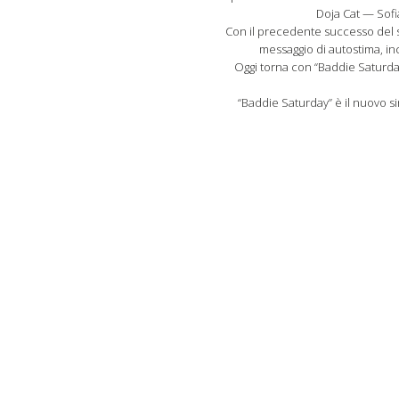
Doja Cat — Sofia
Con il precedente successo del si
messaggio di autostima, inc
Oggi torna con “Baddie Saturda
“Baddie Saturday” è il nuovo sin