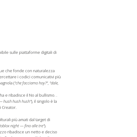
ile sulle piattaforme digitali di
ngue che fonde con naturalezza
tercettare i codici comunicativi più
pagnola (
"che facciamo hoy?"
,
"dale,
 e ribadisce il No al bullismo. .
 — hush hush hush"
), il singolo è la
i Creator.
urali più amati dal target di
Roblox night — fino alle tre"
).
pezzo ribadisce un netto e deciso