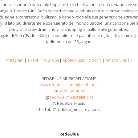
 unisce sonorità pop e hip hop a testi ricchi di valori in cui i coetanei poss
ngolo “Baddie Girl”, Sofia ha trasformato la rabbia contro le provocazioni 
lusione e contrasto al bullismo, e dando voce alla sua generazione attravers
y”, il lato più divertente e spensierato del mondo Baddie: una canzone piena
party, alle crew di amiche, allo shopping, al ballo e alle good vibes.
golo di Sofia (Baddie Girl) disponibile sulle piattaforme digitali di streaming
radiofonica dal 26 giugno.
Instagram
|
TikTok
|
YouTube
|
Apple Music
|
Spotify
|
Amazon Music
RED&BLUE MUSIC RELATIONS
www.redblue.it
-
info@redblue.it
Fb:
RedBlueMusic
Ig:
redblue_musicrelations
X: RedBlue_Music
Tik Tok: @redblue_musicrelations
Red&Blue