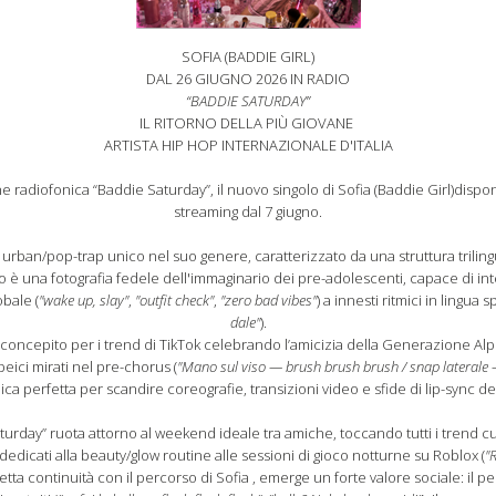
SOFIA (BADDIE GIRL)
DAL 26 GIUGNO 2026 IN RADIO
“BADDIE SATURDAY”
IL RITORNO DELLA PIÙ GIOVANE
ARTISTA HIP HOP INTERNAZIONALE D'ITALIA
e radiofonica “Baddie Saturday”, il nuovo singolo di Sofia (Baddie Girl)disponib
streaming dal 7 giugno.
urban/pop-trap unico nel suo genere, caratterizzato da una struttura trili
sto è una fotografia fedele dell'immaginario dei pre-adolescenti, capace di in
obale (
"wake up, slay"
,
"outfit check"
,
"zero bad vibes"
) a innesti ritmici in lingua s
dale"
).
oncepito per i trend di TikTok celebrando l’amicizia della Generazione Alpha
ici mirati nel pre-chorus (
"Mano sul viso — brush brush brush / snap laterale
ica perfetta per scandire coreografie, transizioni video e sfide di lip-sync de
urday” ruota attorno al weekend ideale tra amiche, toccando tutti i trend cult
edicati alla beauty/glow routine alle sessioni di gioco notturne su Roblox (
"
etta continuità con il percorso di Sofia , emerge un forte valore sociale: il 