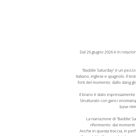
Dal 26 giugno 2026 è in rotazion
“Baddie Saturday” è un pezzo 
italiano, inglese e spagnolo. Il te
forti del momento: dallo slang gl
Il brano è stato espressamente c
Strutturato con ganci onomatope
base ritm
La narrazione di “Baddie Sat
riferimento: dai momenti d
Anche in questa traccia, in perf