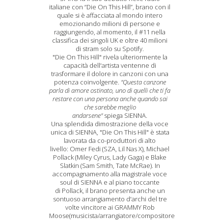
italiane con “Die On This Hill”, brano con il
quale si è affacciata al mondo intero
emozionando milioni di persone e
raggiungendo, al momento, il #11 nella
classifica dei singoli UK e oltre 40 milioni
di stram solo su Spotify.
"Die On This Hill" rivela ulteriormente la
capacità dell'artista ventenne di
trasformare il dolore in canzoni con una
potenza coinvolgente.
"Questa canzone
parla di amore ostinato, uno di quelli che ti fa
restare con una persona anche quando sai
che sarebbe meglio
andarsene"
spiega SIENNA.
Una splendida dimostrazione della voce
unica di SIENNA, "Die On This Hill" è stata
lavorata da co-produttori di alto
livello: Omer Fedi (SZA, Lil Nas X), Michael
Pollack (Miley Cyrus, Lady Gaga) e Blake
Slatkin (Sam Smith, Tate McRae). In
accompagnamento alla magistrale voce
soul di SIENNA e al piano toccante
di Pollack, il brano presenta anche un
sontuoso arrangiamento d'archi del tre
volte vincitore ai GRAMMY Rob
Moose(musicista/arrangiatore/compositore