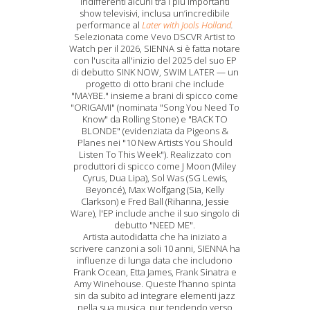
indifferenti alcuni tra i più importanti
show televisivi, inclusa un’incredibile
performance al
Later with Jools Holland
.
Selezionata come Vevo DSCVR Artist to
Watch per il 2026, SIENNA si è fatta notare
con l'uscita all'inizio del 2025 del suo EP
di debutto SINK NOW, SWIM LATER — un
progetto di otto brani che include
"MAYBE." insieme a brani di spicco come
"ORIGAMI" (nominata "Song You Need To
Know" da Rolling Stone) e "BACK TO
BLONDE" (evidenziata da Pigeons &
Planes nei "10 New Artists You Should
Listen To This Week"). Realizzato con
produttori di spicco come J Moon (Miley
Cyrus, Dua Lipa), Sol Was (SG Lewis,
Beyoncé), Max Wolfgang (Sia, Kelly
Clarkson) e Fred Ball (Rihanna, Jessie
Ware), l'EP include anche il suo singolo di
debutto "NEED ME".
Artista autodidatta che ha iniziato a
scrivere canzoni a soli 10 anni, SIENNA ha
influenze di lunga data che includono
Frank Ocean, Etta James, Frank Sinatra e
Amy Winehouse. Queste l’hanno spinta
sin da subito ad integrare elementi jazz
nella sua musica, pur tendendo verso