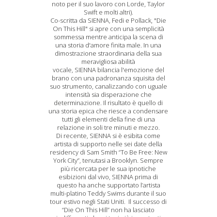
noto per il suo lavoro con Lorde, Taylor
Swift e molti altri).
Co-scritta da SIENNA, Fedi e Pollack, "Die
On This Hill" si apre con una semplicità
sommessa mentre anticipa la scena di
una storia d'amore finita male. In una
dimostrazione straordinaria della sua
meravigliosa abilità
vocale, SIENNA bilancia l'emozione del
brano con una padronanza squisita del
suo strumento, canalizzando con uguale
intensità sia disperazione che
determinazione. Il risultato è quello di
una storia epica che riesce a condensare
tutti gli elementi della fine di una
relazione in soli tre minuti e mezzo.
Di recente, SIENNA si è esibita come
artista di supporto nelle sei date della
residency di Sam Smith “To Be Free: New
York City”, tenutasi a Brooklyn. Sempre
più ricercata per le sua ipnotiche
esibizioni dal vivo, SIENNA prima di
questo ha anche supportato l’artista
multi-platino Teddy Swims durante il suo
tour estivo negli Stati Uniti. Il successo di
“Die On This Hill” non ha lasciato