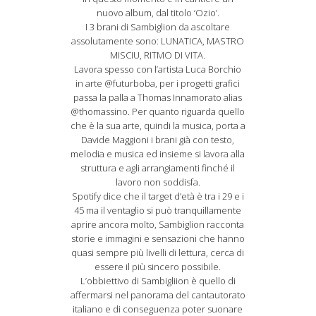
nuovo album, dal titolo ‘Ozio’.
I 3 brani di Sambiglion da ascoltare
assolutamente sono: LUNATICA, MASTRO
MISCIU, RITMO DI VITA.
Lavora spesso con l’artista Luca Borchio
in arte @futurboba, per i progetti grafici
passa la palla a Thomas Innamorato alias
@thomassino. Per quanto riguarda quello
che è la sua arte, quindi la musica, porta a
Davide Maggioni i brani già con testo,
melodia e musica ed insieme si lavora alla
struttura e agli arrangiamenti finché il
lavoro non soddisfa.
Spotify dice che il target d’età è tra i 29 e i
45 ma il ventaglio si può tranquillamente
aprire ancora molto, Sambiglion racconta
storie e immagini e sensazioni che hanno
quasi sempre più livelli di lettura, cerca di
essere il più sincero possibile.
L’obbiettivo di Sambigliion è quello di
affermarsi nel panorama del cantautorato
italiano e di conseguenza poter suonare