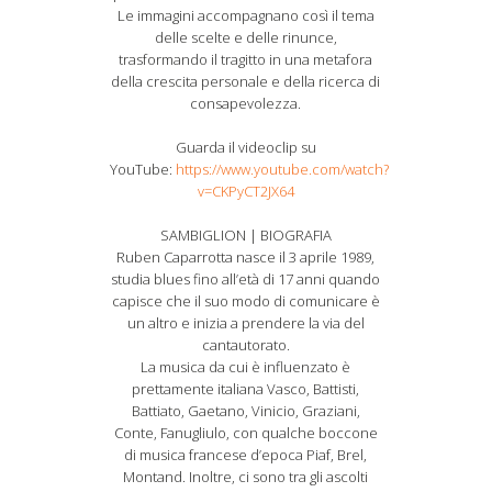
Le immagini accompagnano così il tema
delle scelte e delle rinunce,
trasformando il tragitto in una metafora
della crescita personale e della ricerca di
consapevolezza.
Guarda il videoclip su
YouTube:
https://www.youtube.com/watch?
v=CKPyCT2JX64
SAMBIGLION | BIOGRAFIA
Ruben Caparrotta nasce il 3 aprile 1989,
studia blues fino all’età di 17 anni quando
capisce che il suo modo di comunicare è
un altro e inizia a prendere la via del
cantautorato.
La musica da cui è influenzato è
prettamente italiana Vasco, Battisti,
Battiato, Gaetano, Vinicio, Graziani,
Conte, Fanugliulo, con qualche boccone
di musica francese d’epoca Piaf, Brel,
Montand. Inoltre, ci sono tra gli ascolti