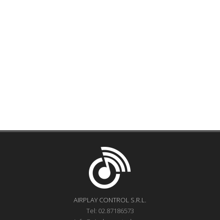
AIRPLAY CONTROL S.R.L.
Tel: 02.87186573