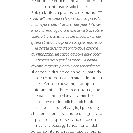
in sonorità elettriche fino a esplodere in
un intenso assolo finale.
Spiega l’artista a proposito del brano:
“Ci
sono delle emozioni che arrivano improvvise,
ti stringono allo stomaco, hai guardato per
errore un’immagine che non avresti dovuto e
questa ti evoca tutte quelle situazioni in cui
quella stretta ti ha preso e in quel momento
la penna diventa un prato dove correre
all’impazzata, un sacco da boxe dove poter
sferrare dei pugni liberatori. La penna
diventa magone, pianto e consapevolezza”.
Il videoclip di “Che colpa ho io”, nato da
un’idea di Ruben Caparrotta e diretto da
Stefano Di Giovanni, si sviluppa
interamente all’interno di un’auto, uno
spazio che richiama le atmosfere
sospese e simboliche tipiche dei
sogni. Nel corso del viaggio, i personaggi
che compaiono assumono un significato
preciso e rappresentano emozioni,
ricordi e passaggi fondamentali del
percorso interiore raccontato dal brano.