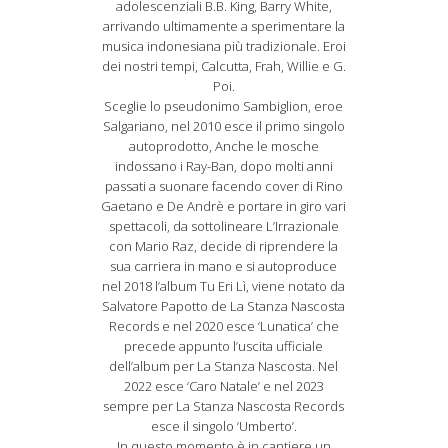
adolescenziali B.B. King, Barry White,
arrivando ultimamente a sperimentare la
musica indonesiana più tradizionale. Eroi
dei nostri tempi, Calcutta, Frah, Willie e G.
Poi.
Sceglie lo pseudonimo Sambiglion, eroe
Salgariano, nel 2010 esce il primo singolo
autoprodotto, Anche le mosche
indossano i Ray-Ban, dopo molti anni
passati a suonare facendo cover di Rino
Gaetano e De Andrè e portare in giro vari
spettacoli, da sottolineare L’Irrazionale
con Mario Raz, decide di riprendere la
sua carriera in mano e si autoproduce
nel 2018 l’album Tu Eri Lì, viene notato da
Salvatore Papotto de La Stanza Nascosta
Records e nel 2020 esce ‘Lunatica’ che
precede appunto l’uscita ufficiale
dell’album per La Stanza Nascosta. Nel
2022 esce ‘Caro Natale’ e nel 2023
sempre per La Stanza Nascosta Records
esce il singolo ‘Umberto’.
In questo momento è in cantiere un