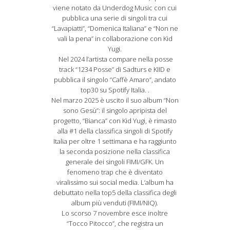
viene notato da Underdog Music con cui
pubblica una serie di singoli tra cui
“Lavapiatti”, “Domenica Italiana” e “Non ne
vali la pena” in collaborazione con Kid
Yugi.
Nel 2024 l’artista compare nella posse
track “1234 Posse” di Sadturs e KIID e
pubblica il singolo “Caffè Amaro”, andato
top30 su Spotify Italia. .
Nel marzo 2025 è uscito il suo album “Non
sono Gesù”: il singolo apripista del
progetto, “Bianca” con Kid Yugi, è rimasto
alla #1 della classifica singoli di Spotify
Italia per oltre 1 settimana e ha raggiunto
la seconda posizione nella classifica
generale dei singoli FIMI/GFK. Un
fenomeno trap che è diventato
viralissimo sui social media. L’album ha
debuttato nella top5 della classifica degli
album più venduti (FIMI/NIQ).
Lo scorso 7 novembre esce inoltre
“Tocco Pitocco”, che registra un