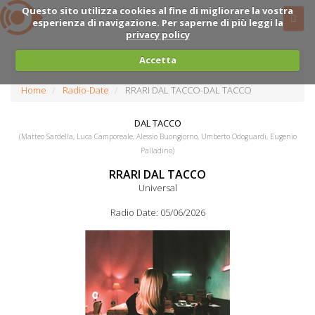
Questo sito utilizza cookies al fine di migliorare la vostra
esperienza di navigazione. Per saperne di più leggi la
privacy policy
Accetta
Home
Radio-Date
RRARI DAL TACCO-DAL TACCO
DAL TACCO
(Matteo Sardella, Luca Camporeale, Alessio Buongiorno, Umberto Odoguardi, Eugenio
Palladino)
RRARI DAL TACCO
Universal
Radio Date: 05/06/2026