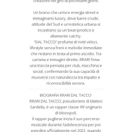
creazioni nel giro di pochissimi giorni.
Un brano che unisce energia street e
immaginario luxury, dove barre crude,
attitude del Sud e un’estetica urbana si
incastrano su un beat ipnotico e
altamente catchy.
“DAL TACCO” profuma di notti veloci,
lifestyle senza freni e melodie immediate
che restano in testa al primo ascolto. Tra
carisma e immagini dirette, RRARI firma
una traccia pensata per club, macchina e
social, confermando la sua capacità di
muoversi con naturalezza tra impatto e
riconoscibilità sonora.
BIOGRAFIA RRARI DAL TACCO
RRARI DAL TACCO, pseudonimo di Matteo
Sardella, è un rapper classe 99’ originario
di Monopoli.
Il rapper pugliese inizia il suo percorso
musicale durante l’adolescenza per poi
esordire ufficialmente nel 2022, quando