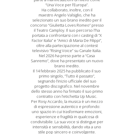
“Una Voce per l’Europa”.
Ha collaborato, inoltre, con il
maestro Angelo Valsiglio, che ha
selezionato un suo brano inedito per il
concorso “Giulietta Loves Romeo” presso
il Teatro Camploy. Il suo percorso l'ha
portata a confrontarsi con i casting di “X
Factor Italia” e “Amici di Maria De Filippi”,
oltre alla partecipazione al contest
televisivo “Rising Voice” su Canale Italia.
Nel 2026 ha preso parte a “Casa
Sanremo”, dove ha presentato un nuovo
brano inedito.
Il 14 febbraio 2025 ha pubblicato il suo
primo singolo, “Tutto è passato”,
segnando l’inizio ufficiale del suo
progetto discografico. Nel novembre
dello stesso anno ha firmato il suo primo
contratto con l’etichetta Up Music.
Per Rosy Accardo, la musica è un mezzo
di espressione autentico e profondo:
uno spazio in cui trasformare emozioni,
esperienze e fragilità in qualcosa di
condivisibile. La sua voce si distingue per
intensità e sensibilità, dando vita a uno
stile pop sincero e coinvolgente.