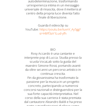
autodeterminazione, trasformando
un’esperienza intima in un messaggio
universale di rinascita, dove il mettersi al
centro della propria luce diventa l'atto
finale di liberazione.
Guarda il videoclip su
YouTube:
https://youtu.be/IuvnY_Ay5gg?
si=HltFf3aY1Lud-yfh
BIO
Rosy Accardo è una cantante e
interprete pop di Lucca. Studia presso la
scuola VocaLab sotto la guida del
maestro Simone Rossi, portando avanti
da oltre sei anni un percorso artistico in
continua crescita.
Fin da giovanissima ha trasformato la
passione per la musica in un progetto
concreto, partecipando a numerosi
concorsi nazionali e distinguendosi per la
sua forte capacità interpretativa. Nel
corso della sua carriera è stata premiata
dal cantautore Aleandro Baldi e ha preso
parte a manifestazioni di rilievo come