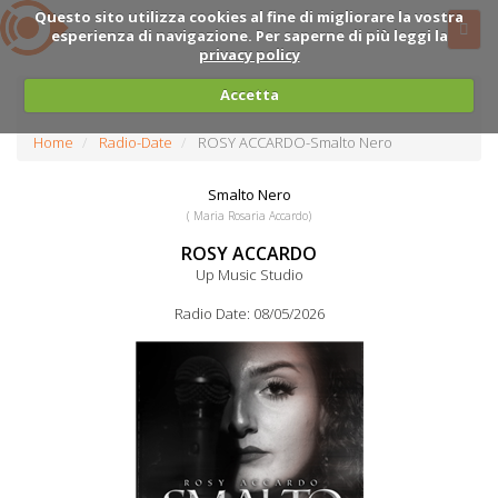
Questo sito utilizza cookies al fine di migliorare la vostra
esperienza di navigazione. Per saperne di più leggi la
privacy policy
Accetta
Home
Radio-Date
ROSY ACCARDO-Smalto Nero
Smalto Nero
( Maria Rosaria Accardo)
ROSY ACCARDO
Up Music Studio
Radio Date: 08/05/2026