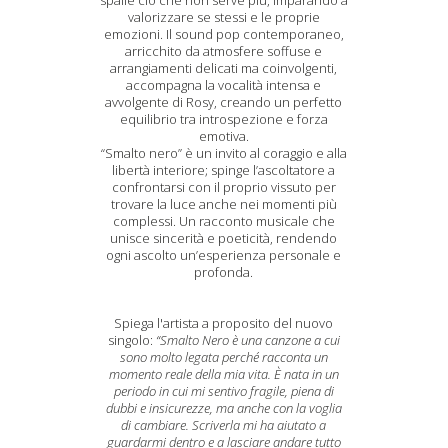
spalle ciò che non serve più, imparando a
valorizzare se stessi e le proprie
emozioni. Il sound pop contemporaneo,
arricchito da atmosfere soffuse e
arrangiamenti delicati ma coinvolgenti,
accompagna la vocalità intensa e
avvolgente di Rosy, creando un perfetto
equilibrio tra introspezione e forza
emotiva.
“Smalto nero” è un invito al coraggio e alla
libertà interiore; spinge l’ascoltatore a
confrontarsi con il proprio vissuto per
trovare la luce anche nei momenti più
complessi. Un racconto musicale che
unisce sincerità e poeticità, rendendo
ogni ascolto un’esperienza personale e
profonda.
Spiega l'artista a proposito del nuovo
singolo:
“Smalto Nero è una canzone a cui
sono molto legata perché racconta un
momento reale della mia vita. È nata in un
periodo in cui mi sentivo fragile, piena di
dubbi e insicurezze, ma anche con la voglia
di cambiare. Scriverla mi ha aiutato a
guardarmi dentro e a lasciare andare tutto