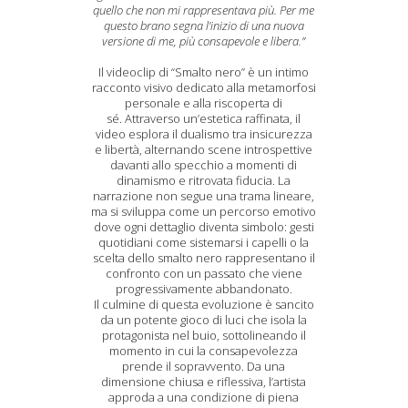
quello che non mi rappresentava più. Per me
questo brano segna l’inizio di una nuova
versione di me, più consapevole e libera.”
Il videoclip di “Smalto nero” è un intimo
racconto visivo dedicato alla metamorfosi
personale e alla riscoperta di
sé. Attraverso un’estetica raffinata, il
video esplora il dualismo tra insicurezza
e libertà, alternando scene introspettive
davanti allo specchio a momenti di
dinamismo e ritrovata fiducia. La
narrazione non segue una trama lineare,
ma si sviluppa come un percorso emotivo
dove ogni dettaglio diventa simbolo: gesti
quotidiani come sistemarsi i capelli o la
scelta dello smalto nero rappresentano il
confronto con un passato che viene
progressivamente abbandonato.
Il culmine di questa evoluzione è sancito
da un potente gioco di luci che isola la
protagonista nel buio, sottolineando il
momento in cui la consapevolezza
prende il sopravvento. Da una
dimensione chiusa e riflessiva, l’artista
approda a una condizione di piena