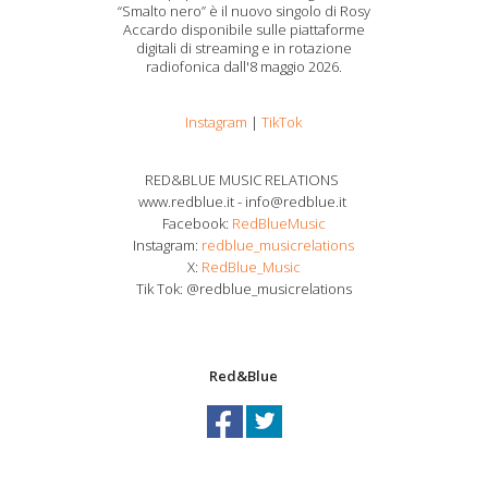
“Smalto nero” è il nuovo singolo di Rosy
Accardo disponibile sulle piattaforme
digitali di streaming e in rotazione
radiofonica dall'8 maggio 2026.
Instagram
|
TikTok
RED&BLUE MUSIC RELATIONS
www.redblue.it - info@redblue.it
Facebook:
RedBlueMusic
Instagram:
redblue_musicrelations
X:
RedBlue_Music
Tik Tok: @redblue_musicrelations
Red&Blue