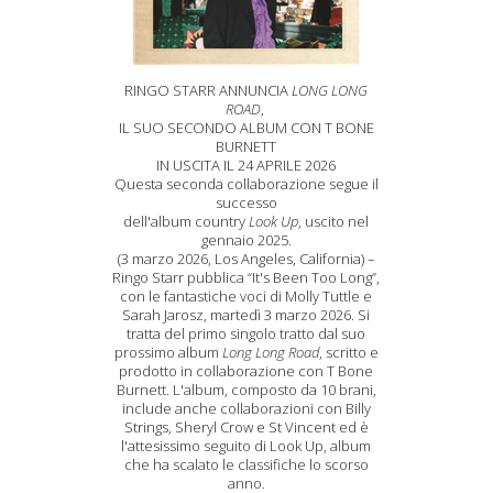
RINGO STARR ANNUNCIA
LONG LONG
ROAD
,
IL SUO SECONDO ALBUM CON T BONE
BURNETT
IN USCITA IL 24 APRILE 2026
Questa seconda collaborazione segue il
successo
dell'album country
Look Up
, uscito nel
gennaio 2025.
(3 marzo 2026, Los Angeles, California) –
Ringo Starr pubblica “It's Been Too Long”,
con le fantastiche voci di Molly Tuttle e
Sarah Jarosz, martedì 3 marzo 2026. Si
tratta del primo singolo tratto dal suo
prossimo album
Long Long Road
, scritto e
prodotto in collaborazione con T Bone
Burnett. L'album, composto da 10 brani,
include anche collaborazioni con Billy
Strings, Sheryl Crow e St Vincent ed è
l'attesissimo seguito di Look Up, album
che ha scalato le classifiche lo scorso
anno.