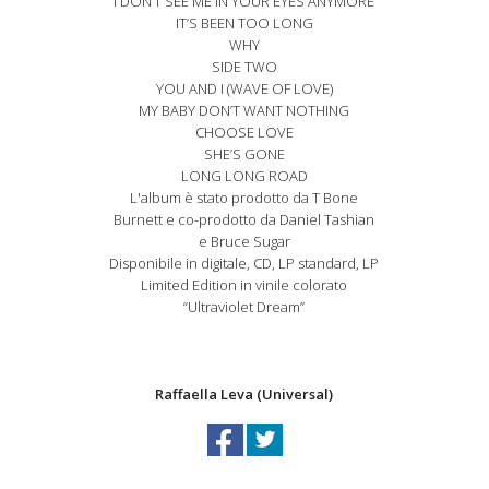
I DON’T SEE ME IN YOUR EYES ANYMORE
IT’S BEEN TOO LONG
WHY
SIDE TWO
YOU AND I (WAVE OF LOVE)
MY BABY DON’T WANT NOTHING
CHOOSE LOVE
SHE’S GONE
LONG LONG ROAD
L'album è stato prodotto da T Bone
Burnett e co-prodotto da Daniel Tashian
e Bruce Sugar
Disponibile in digitale, CD, LP standard, LP
Limited Edition in vinile colorato
“Ultraviolet Dream”
Raffaella Leva (Universal)