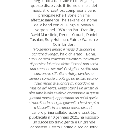
Registrato a Nashville e Los Angeles,
questo disco vede il ritorno di molti dei
musicisti di
Look Up
, compresa la band
principale (che T Bone chiama
affettuosamente The Texans, dal nome
della band con cui Ringo suonava a
Liverpool nel 1959) con Paul Franklin,
David Mansfield, Dennis Crouch, Daniel
Tashian, Rory Hoffman, Patrick Warren e
Colin Linden.
“Ho sempre amato il modo di suonare e
cantare di Ringo”
, ha dichiarato T Bone.
"
Poi una sera eravamo insieme a una lettura
di poesie e lui mi ha detto: 'Perché non scrivi
una canzone per me? Così gli ho scritto una
canzone in stile Gene Autry, perché ho
sempre considerato Ringo un artista texano:
il suo modo di suonare mi ricordava la
musica del Texas. Ringo Starr è un artista di
altissimo livello e volevo circondarlo di questi
giovani maestri, apportando un po' di quella
straordinaria energia giovanile che si respira
a Nashville in entrambi questi dischi".
La loro prima collaborazione,
Look Up
,
pubblicata il 10 gennaio 2025, ha riscosso
un successo travolgente e un grande
consenso. È stato il primo disco country