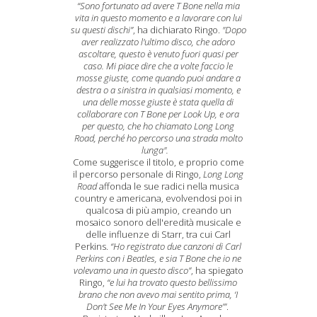
“Sono fortunato ad avere T Bone nella mia
vita in questo momento e a lavorare con lui
su questi dischi”
, ha dichiarato Ringo.
"Dopo
aver realizzato l'ultimo disco, che adoro
ascoltare, questo è venuto fuori quasi per
caso. Mi piace dire che a volte faccio le
mosse giuste, come quando puoi andare a
destra o a sinistra in qualsiasi momento, e
una delle mosse giuste è stata quella di
collaborare con T Bone per Look Up, e ora
per questo, che ho chiamato Long Long
Road, perché ho percorso una strada molto
lunga".
Come suggerisce il titolo, e proprio come
il percorso personale di Ringo,
Long Long
Road
affonda le sue radici nella musica
country e americana, evolvendosi poi in
qualcosa di più ampio, creando un
mosaico sonoro dell'eredità musicale e
delle influenze di Starr, tra cui Carl
Perkins.
“Ho registrato due canzoni di Carl
Perkins con i Beatles, e sia T Bone che io ne
volevamo una in questo disco”
, ha spiegato
Ringo,
“e lui ha trovato questo bellissimo
brano che non avevo mai sentito prima, ‘I
Don't See Me In Your Eyes Anymore’”
.