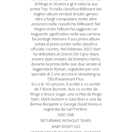
di Ringo in 50 anni e gli è valso la sua
prima Top 10 nella classifica Billboard dei
migliori album venduti di tutti i generi,
oltre a fargli conquistare molte altre
posizioni nelle classifiche Billboard. Nel
Regno Unito l'album ha raggiunto un
traguardo significativo nella sua carriera,
facendogli ottenere il suo primo album
solista al primo posto nella classifica
ufficiale country. Nel febbraio 2025 Starr
ha debuttato al Grand Ole Opry dopo
essere stato invitato da Emmylou Harris
durante la prima delle sue due serate al
leggendario Ryman, registrate per uno
speciale di 2 ore ancora in streaming su
CBS/Paramount Plus.
Ecco le 10 canzoni, 6 scritte o co-scritte
da T Bone Burnett, due co-scritte da
Ringo e Bruce Sugar, una scritta da Ringo
Starr, Mark Hudson e Gary Burr e una da
Bernie Benjamin e George David Weiss e
registrata da Carl Perkins:
SIDE ONE
RETURNING WITHOUT TEARS
BABY DON’T GO