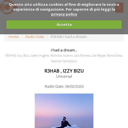
Questo sito utilizza cookies al fine di migliorare la vostra
esperienza di navigazione. Per saperne di più leggi la
privacy policy
Accetta
Home
Radio-Date
R3HAB-I had a dream...
I had a dream...
(R3HAB, Izzy Bizu, Lewis Hughes, Nicholas Audino, Lars Rosness, Lise Reppe, Marco Sissa,
Nathan Nicholson)
R3HAB , IZZY BIZU
Universal
Radio Date: 06/02/2026