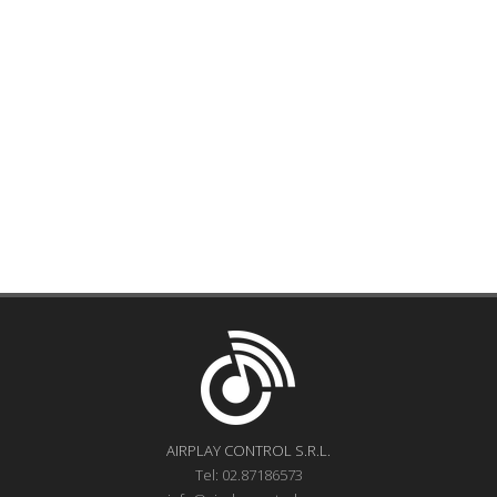
AIRPLAY CONTROL S.R.L.
Tel: 02.87186573