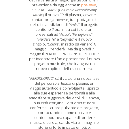
Uscirà venerdì 8 maggio, già disponibile in
pre-order e da oggi anche in
pre-save
,
“
PERDIGIORNO
” (
Columbia Records
/
Sony
Music
), il nuovo EP di plasma, giovane
cantautore genovese, tra i protagonisti
dell’ultima edizione di “
Amici
”. Il progetto
contiene 7 brani, tra cui i tre brani
presentati ad “
Amici
”: “
Perdigiorno
”,
“
Perdere Te
” e “
Segreto
” e il nuovo
singolo, “
Colore
”, in radio da venerdì 8
maggio. Prenderà il via da giovedì 7
maggio il PERDIGIORNO - INSTORE TOUR,
per incontrare i fan e presentare il nuovo
progetto musicale, che inaugura un
nuovo capitolo della sua carriera.
“
PERDIGIORNO
” dà il via ad una nuova fase
del percorso artistico di plasma: un
viaggio autentico e coinvolgente, ispirato
alle sue esperienze personali e alle
atmosfere suggestive dei vicoli di Genova,
sua città d’origine. La sua scrittura si
conferma il cuore pulsante del progetto,
consacrandolo come una voce
contemporanea capace di fondere
musica e parola, dando vita a immagini e
storie di forte impatto emotivo.