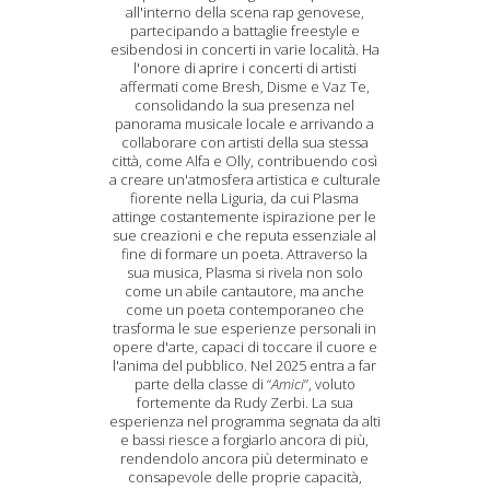
all'interno della scena rap genovese,
partecipando a battaglie freestyle e
esibendosi in concerti in varie località. Ha
l'onore di aprire i concerti di artisti
affermati come Bresh, Disme e Vaz Te,
consolidando la sua presenza nel
panorama musicale locale e arrivando a
collaborare con artisti della sua stessa
città, come Alfa e Olly, contribuendo così
a creare un'atmosfera artistica e culturale
fiorente nella Liguria, da cui Plasma
attinge costantemente ispirazione per le
sue creazioni e che reputa essenziale al
fine di formare un poeta. Attraverso la
sua musica, Plasma si rivela non solo
come un abile cantautore, ma anche
come un poeta contemporaneo che
trasforma le sue esperienze personali in
opere d'arte, capaci di toccare il cuore e
l'anima del pubblico. Nel 2025 entra a far
parte della classe di “
Amici
”, voluto
fortemente da Rudy Zerbi. La sua
esperienza nel programma segnata da alti
e bassi riesce a forgiarlo ancora di più,
rendendolo ancora più determinato e
consapevole delle proprie capacità,