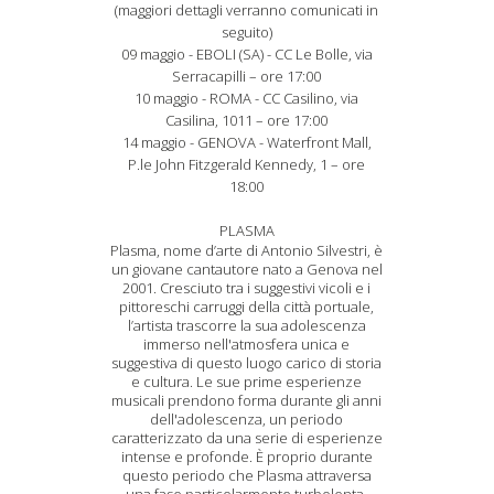
(maggiori dettagli verranno comunicati in
seguito)
09 maggio - EBOLI (SA) - CC Le Bolle, via
Serracapilli – ore 17:00
10 maggio - ROMA - CC Casilino, via
Casilina, 1011 – ore 17:00
14 maggio - GENOVA - Waterfront Mall,
P.le John Fitzgerald Kennedy, 1 – ore
18:00
PLASMA
Plasma, nome d’arte di Antonio Silvestri, è
un giovane cantautore nato a Genova nel
2001. Cresciuto tra i suggestivi vicoli e i
pittoreschi carruggi della città portuale,
l’artista trascorre la sua adolescenza
immerso nell'atmosfera unica e
suggestiva di questo luogo carico di storia
e cultura. Le sue prime esperienze
musicali prendono forma durante gli anni
dell'adolescenza, un periodo
caratterizzato da una serie di esperienze
intense e profonde. È proprio durante
questo periodo che Plasma attraversa