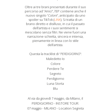
Oltre ai tre brani presentati durante il suo
percorso ad “
Amici
”, l’EP contiene anche il
nuovo singolo “
Colore
”, anticipato da uno
spoiler su TikTok (
LINK
). Si tratta di un
brano diretto e disilluso, in cui il passato
dell’artista e i suoi sentimenti si
mescolano senza filtri. Ne viene fuori una
narrazione schietta, sincera e intensa,
pienamente in linea con lo stile
dell’artista.
Questa la tracklist di “
PERDIGIORNO
”:
Maledetto Io
Colore
Perdere Te
Segreto
Perdigiorno
Luna Storta
Blu
Al via da giovedì 7 maggio, da Milano, il
PERDIGIORNO - INSTORE TOUR:
07 maggio - MILANO - Location Segreta