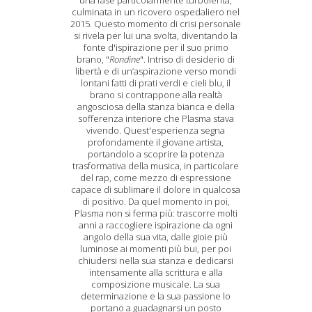
una fase particolarmente turbolenta,
culminata in un ricovero ospedaliero nel
2015. Questo momento di crisi personale
si rivela per lui una svolta, diventando la
fonte d'ispirazione per il suo primo
brano, "
Rondine
". Intriso di desiderio di
libertà e di un’aspirazione verso mondi
lontani fatti di prati verdi e cieli blu, il
brano si contrappone alla realtà
angosciosa della stanza bianca e della
sofferenza interiore che Plasma stava
vivendo. Quest'esperienza segna
profondamente il giovane artista,
portandolo a scoprire la potenza
trasformativa della musica, in particolare
del rap, come mezzo di espressione
capace di sublimare il dolore in qualcosa
di positivo. Da quel momento in poi,
Plasma non si ferma più: trascorre molti
anni a raccogliere ispirazione da ogni
angolo della sua vita, dalle gioie più
luminose ai momenti più bui, per poi
chiudersi nella sua stanza e dedicarsi
intensamente alla scrittura e alla
composizione musicale. La sua
determinazione e la sua passione lo
portano a guadagnarsi un posto