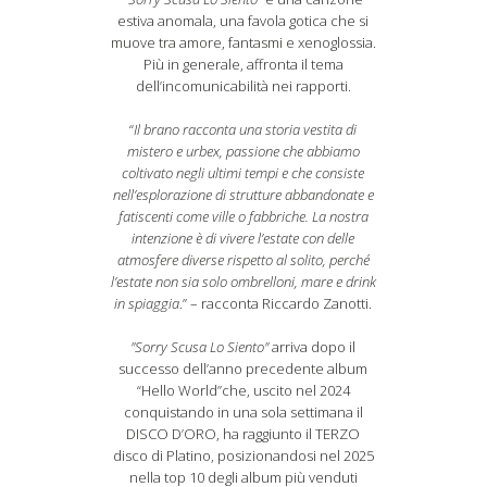
estiva anomala, una favola gotica che si
muove tra amore, fantasmi e xenoglossia.
Più in generale, affronta il tema
dell’incomunicabilità nei rapporti.
“
Il brano racconta una storia vestita di
mistero e urbex, passione che abbiamo
coltivato negli ultimi tempi e che consiste
nell’esplorazione di strutture abbandonate e
fatiscenti come ville o fabbriche. La nostra
intenzione è di vivere l’estate con delle
atmosfere diverse rispetto al solito, perché
l’estate non sia solo ombrelloni, mare e drink
in spiaggia
.” – racconta Riccardo Zanotti.
"Sorry Scusa Lo Siento"
arriva dopo il
successo dell’anno precedente album
“Hello World”che, uscito nel 2024
conquistando in una sola settimana il
DISCO D’ORO, ha raggiunto il TERZO
disco di Platino, posizionandosi nel 2025
nella top 10 degli album più venduti