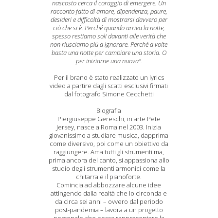
nascosto cerca il coraggio di emergere. Un
racconto fatto di amore, dipendenza, paure,
desideri e difficoltà di mostrarsi davvero per
ciò che si è. Perché quando arriva la notte,
spesso restiamo soli davanti alle verità che
non riusciamo più a ignorare. Perché a volte
basta una notte per cambiare una storia. O
per iniziarne una nuova".
Per il brano è stato realizzato un lyrics
video a partire dagli scatti esclusivi firmati
dal fotografo Simone Cecchetti
Biografia
Piergiuseppe Gereschi, in arte Pete
Jersey, nasce a Roma nel 2003. Inizia
giovanissimo a studiare musica, dapprima
come diversivo, poi come un obiettivo da
raggiungere. Ama tutti gli strumenti ma,
prima ancora del canto, si appassiona allo
studio degli strumenti armonici come la
chitarra e il pianoforte.
Comincia ad abbozzare alcune idee
attingendo dalla realtà che lo circonda e
da circa sei anni – ovvero dal periodo
post-pandemia – lavora a un progetto