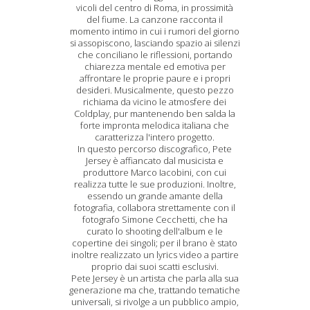
vicoli del centro di Roma, in prossimità
del fiume. La canzone racconta il
momento intimo in cui i rumori del giorno
si assopiscono, lasciando spazio ai silenzi
che conciliano le riflessioni, portando
chiarezza mentale ed emotiva per
affrontare le proprie paure e i propri
desideri. Musicalmente, questo pezzo
richiama da vicino le atmosfere dei
Coldplay, pur mantenendo ben salda la
forte impronta melodica italiana che
caratterizza l'intero progetto.
In questo percorso discografico, Pete
Jersey è affiancato dal musicista e
produttore Marco Iacobini, con cui
realizza tutte le sue produzioni. Inoltre,
essendo un grande amante della
fotografia, collabora strettamente con il
fotografo Simone Cecchetti, che ha
curato lo shooting dell'album e le
copertine dei singoli; per il brano è stato
inoltre realizzato un lyrics video a partire
proprio dai suoi scatti esclusivi.
Pete Jersey è un artista che parla alla sua
generazione ma che, trattando tematiche
universali, si rivolge a un pubblico ampio,