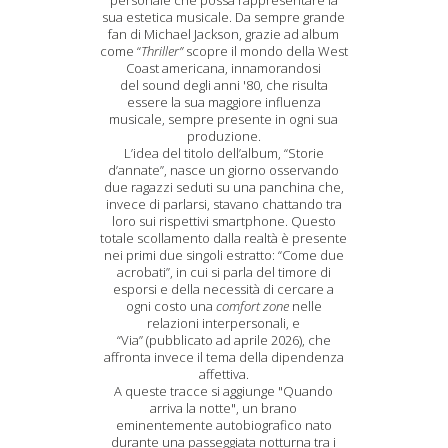
personale che possa rappresentare la
sua estetica musicale. Da sempre grande
fan di Michael Jackson, grazie ad album
come “
Thriller”
scopre il mondo della West
Coast americana, innamorandosi
del sound degli anni '80, che risulta
essere la sua maggiore influenza
musicale, sempre presente in ogni sua
produzione.
L’idea del titolo dell’album, “Storie
d’annate”, nasce un giorno osservando
due ragazzi seduti su una panchina che,
invece di parlarsi, stavano chattando tra
loro sui rispettivi smartphone. Questo
totale scollamento dalla realtà è presente
nei primi due singoli estratto: “Come due
acrobati”, in cui si parla del timore di
esporsi e della necessità di cercare a
ogni costo una
comfort zone
nelle
relazioni interpersonali, e
“Via” (pubblicato ad aprile 2026), che
affronta invece il tema della dipendenza
affettiva.
A queste tracce si aggiunge "Quando
arriva la notte", un brano
eminentemente autobiografico nato
durante una passeggiata notturna tra i