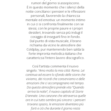
rumori del giorno si assopiscono.
È in questo momento che i silenzi della
notte conciliano i pensieri e le riflessioni
personali, favorendo la chiarezza
mentale ed emotiva: un momento intimo
in cui ci si confronta finalmente con se
stessi, con le proprie paure e i propri
desideri, trovando senza più indugi il
coraggio di inseguirli fino in fondo.
Dal punto di vista musicale, il brano
richiama da vicino le atmosfere dei
Coldplay, pur mantenendo ben salda la
forte impronta melodica italiana che
caratterizza l'intero lavoro discografico.
Così l'artista commenta il nuovo
singolo:
"Amo molto la mia città: Roma.
Lei
continua ad essere lo sfondo delle storie che
viviamo, dei ricordi che conserviamo e delle
emozioni che ci accompagnano nel tempo.
Da questa atmosfera prende vita "Quando
arriva la notte", il nuovo capitolo di Storie
D'annate. Una canzone che attraversa quelle
ore in cui tutto sembra più sincero: i pensieri
trovano spazio, le emozioni diventano più
forti e ciò che durante il giorno resta