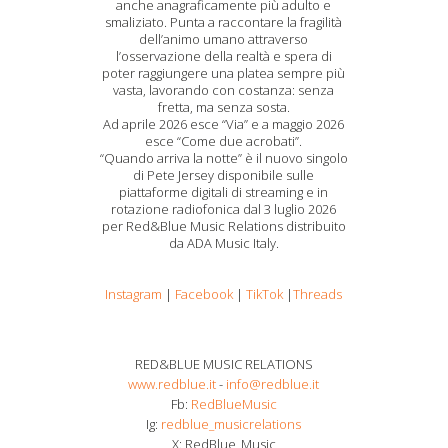
anche anagraficamente più adulto e
smaliziato. Punta a raccontare la fragilità
dell’animo umano attraverso
l’osservazione della realtà e spera di
poter raggiungere una platea sempre più
vasta, lavorando con costanza: senza
fretta, ma senza sosta.
Ad aprile 2026 esce “Via” e a maggio 2026
esce “Come due acrobati”.
“Quando arriva la notte” è il nuovo singolo
di Pete Jersey disponibile sulle
piattaforme digitali di streaming e in
rotazione radiofonica dal 3 luglio 2026
per Red&Blue Music Relations distribuito
da ADA Music Italy.
Instagram
|
Facebook
|
TikTok
|
Threads
RED&BLUE MUSIC RELATIONS
www.redblue.it
-
info@redblue.it
Fb:
RedBlueMusic
Ig:
redblue_musicrelations
X: RedBlue_Music