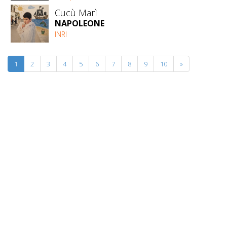
Cucù Marì
NAPOLEONE
INRI
1
2
3
4
5
6
7
8
9
10
»