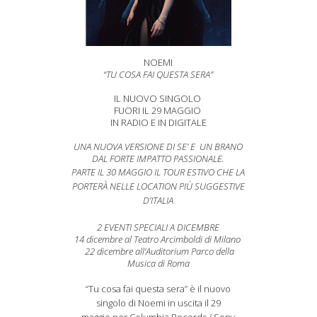
NOEMI
“TU COSA FAI QUESTA SERA”
IL NUOVO SINGOLO
FUORI IL 29 MAGGIO
IN RADIO E IN DIGITALE
UNA NUOVA VERSIONE DI SE’ E UN BRANO
DAL FORTE IMPATTO PASSIONALE.
PARTE IL 30 MAGGIO IL TOUR ESTIVO CHE LA
PORTERÀ NELLE LOCATION PIÙ SUGGESTIVE
D’ITALIA
2 EVENTI SPECIALI A DICEMBRE
14 dicembre al Teatro Arcimboldi di Milano
22 dicembre all’Auditorium Parco della
Musica di Roma
“Tu cosa fai questa sera” è il nuovo
singolo di Noemi in uscita il 29