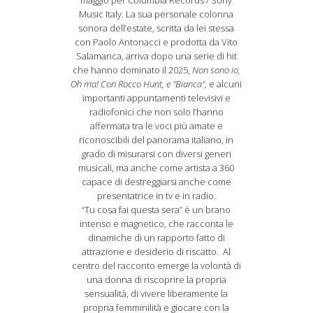
maggio per Columbia Records / Sony
Music Italy. La sua personale colonna
sonora dell’estate, scritta da lei stessa
con Paolo Antonacci e prodotta da Vito
Salamanca, arriva dopo una serie di hit
che hanno dominato il 2025,
Non sono io,
Oh ma! Con Rocco Hunt, e "Bianca",
e alcuni
importanti appuntamenti televisivi e
radiofonici che non solo l’hanno
affermata tra le voci più amate e
riconoscibili del panorama italiano, in
grado di misurarsi con diversi generi
musicali, ma anche come artista a 360
capace di destreggiarsi anche come
presentatrice in tv e in radio.
“Tu cosa fai questa sera” è un brano
intenso e magnetico, che racconta le
dinamiche di un rapporto fatto di
attrazione e desiderio di riscatto. Al
centro del racconto emerge la volontà di
una donna di riscoprire la propria
sensualità, di vivere liberamente la
propria femminilità e giocare con la