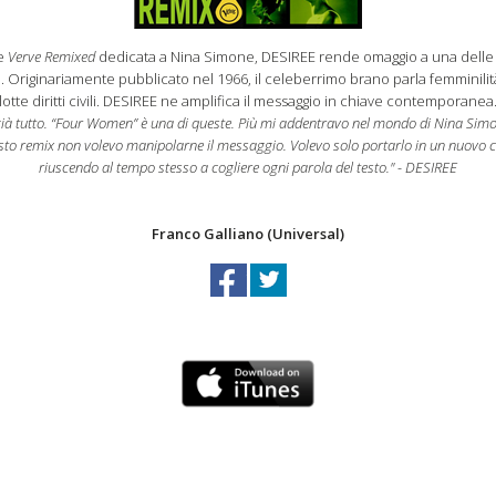
ie
Verve Remixed
dedicata a Nina Simone, DESIREE rende omaggio a una delle 
". Originariamente pubblicato nel 1966, il celeberrimo brano parla femminilit
lotte diritti civili. DESIREE ne amplifica il messaggio in chiave contemporanea
ià tutto. “Four Women” è una di queste. Più mi addentravo nel mondo di Nina Simo
esto remix non volevo manipolarne il messaggio. Volevo solo portarlo in un nuovo c
riuscendo al tempo stesso a cogliere ogni parola del testo." - DESIREE
Franco Galliano (Universal)