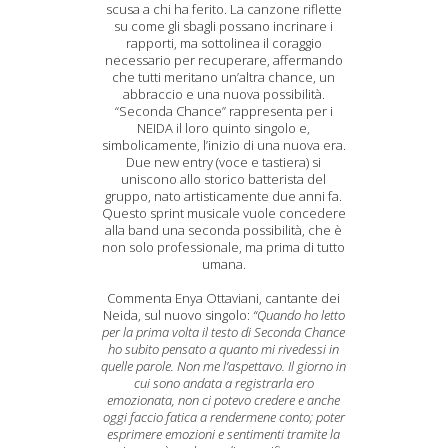
scusa a chi ha ferito. La canzone riflette
su come gli sbagli possano incrinare i
rapporti, ma sottolinea il coraggio
necessario per recuperare, affermando
che tutti meritano un’altra chance, un
abbraccio e una nuova possibilità.
“Seconda Chance” rappresenta per i
NEIDA il loro quinto singolo e,
simbolicamente, l’inizio di una nuova era.
Due new entry (voce e tastiera) si
uniscono allo storico batterista del
gruppo, nato artisticamente due anni fa.
Questo sprint musicale vuole concedere
alla band una seconda possibilità, che è
non solo professionale, ma prima di tutto
umana.
Commenta Enya Ottaviani, cantante dei
Neida, sul nuovo singolo:
“Quando ho letto
per la prima volta il testo di Seconda Chance
ho subito pensato a quanto mi rivedessi in
quelle parole. Non me l’aspettavo. Il giorno in
cui sono andata a registrarla ero
emozionata, non ci potevo credere e anche
oggi faccio fatica a rendermene conto; poter
esprimere emozioni e sentimenti tramite la