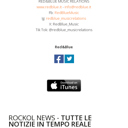
RED&BLUE MUSIC RELATIONS
www.redblue.it
-
info@redblue.it
Fb:
RedBlueMusic
Ig:
redblue_musicrelations
X: RedBlue_Music
Tik Tok: @redblue_musicrelations
Red&Blue
ROCKOL NEWS -
TUTTE LE
NOTIZIE IN TEMPO REALE