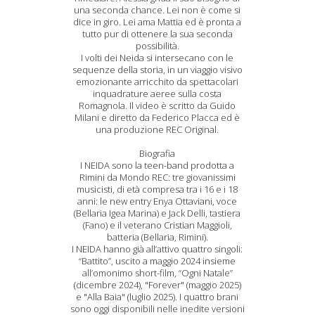
una seconda chance. Lei non è come si
dice in giro. Lei ama Mattia ed è pronta a
tutto pur di ottenere la sua seconda
possibilità.
I volti dei Neida si intersecano con le
sequenze della storia, in un viaggio visivo
emozionante arricchito da spettacolari
inquadrature aeree sulla costa
Romagnola. Il video è scritto da Guido
Milani e diretto da Federico Placca ed è
una produzione REC Original.
Biografia
I NEIDA sono la teen-band prodotta a
Rimini da Mondo REC: tre giovanissimi
musicisti, di età compresa tra i 16 e i 18
anni: le new entry Enya Ottaviani, voce
(Bellaria Igea Marina) e Jack Delli, tastiera
(Fano) e il veterano Cristian Maggioli,
batteria (Bellaria, Rimini).
I NEIDA hanno già all’attivo quattro singoli:
“Battito”, uscito a maggio 2024 insieme
all’omonimo short-film, “Ogni Natale”
(dicembre 2024), "Forever" (maggio 2025)
e "Alla Baia" (luglio 2025). I quattro brani
sono oggi disponibili nelle inedite versioni