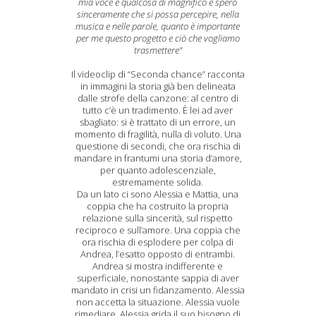
mia voce è qualcosa di magnifico e spero
sinceramente che si possa percepire, nella
musica e nelle parole, quanto è importante
per me questo progetto e ciò che vogliamo
trasmettere”
Il videoclip di “Seconda chance” racconta
in immagini la storia già ben delineata
dalle strofe della canzone: al centro di
tutto c’è un tradimento. È lei ad aver
sbagliato: si è trattato di un errore, un
momento di fragilità, nulla di voluto. Una
questione di secondi, che ora rischia di
mandare in frantumi una storia d’amore,
per quanto adolescenziale,
estremamente solida.
Da un lato ci sono Alessia e Mattia, una
coppia che ha costruito la propria
relazione sulla sincerità, sul rispetto
reciproco e sull’amore. Una coppia che
ora rischia di esplodere per colpa di
Andrea, l’esatto opposto di entrambi.
Andrea si mostra indifferente e
superficiale, nonostante sappia di aver
mandato in crisi un fidanzamento. Alessia
non accetta la situazione. Alessia vuole
rimediare. Alessia grida il suo bisogno di