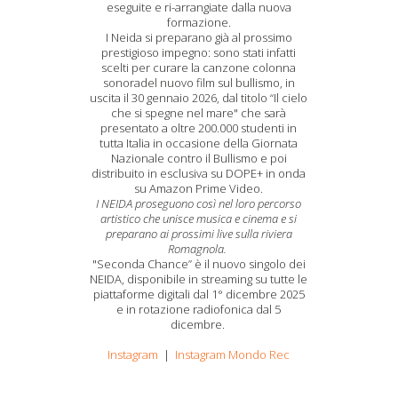
eseguite e ri-arrangiate dalla nuova
formazione.
I Neida si preparano già al prossimo
prestigioso impegno: sono stati infatti
scelti per curare la canzone colonna
sonoradel nuovo film sul bullismo, in
uscita il 30 gennaio 2026, dal titolo “Il cielo
che si spegne nel mare" che sarà
presentato a oltre 200.000 studenti in
tutta Italia in occasione della Giornata
Nazionale contro il Bullismo e poi
distribuito in esclusiva su DOPE+ in onda
su Amazon Prime Video.
I NEIDA proseguono così nel loro percorso
artistico che unisce musica e cinema e si
preparano ai prossimi live sulla riviera
Romagnola.
"Seconda Chance” è il nuovo singolo dei
NEIDA, disponibile in streaming su tutte le
piattaforme digitali dal 1° dicembre 2025
e in rotazione radiofonica dal 5
dicembre.
Instagram
|
Instagram Mondo Rec