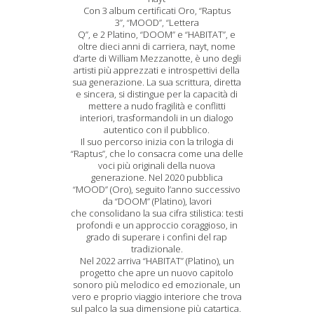
Con 3 album certificati Oro, “Raptus
3”, “MOOD”, “Lettera
Q”, e 2 Platino, “DOOM” e “HABITAT”, e
oltre dieci anni di carriera, nayt, nome
d’arte di William Mezzanotte, è uno degli
artisti più apprezzati e introspettivi della
sua generazione. La sua scrittura, diretta
e sincera, si distingue per la capacità di
mettere a nudo fragilità e conflitti
interiori, trasformandoli in un dialogo
autentico con il pubblico.
Il suo percorso inizia con la trilogia di
“Raptus”, che lo consacra come una delle
voci più originali della nuova
generazione. Nel 2020 pubblica
“MOOD” (Oro), seguito l’anno successivo
da “DOOM” (Platino), lavori
che consolidano la sua cifra stilistica: testi
profondi e un approccio coraggioso, in
grado di superare i confini del rap
tradizionale.
Nel 2022 arriva “HABITAT” (Platino), un
progetto che apre un nuovo capitolo
sonoro più melodico ed emozionale, un
vero e proprio viaggio interiore che trova
sul palco la sua dimensione più catartica.