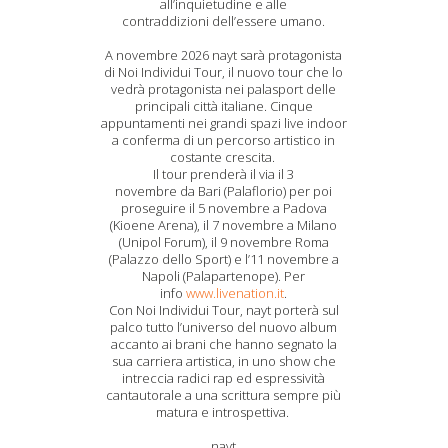
all’inquietudine e alle
contraddizioni dell’essere umano.
A novembre 2026 nayt sarà protagonista
di Noi Individui Tour, il nuovo tour che lo
vedrà protagonista nei palasport delle
principali città italiane. Cinque
appuntamenti nei grandi spazi live indoor
a conferma di un percorso artistico in
costante crescita.
Il tour prenderà il via il 3
novembre da Bari (Palaflorio) per poi
proseguire il 5 novembre a Padova
(Kioene Arena), il 7 novembre a Milano
(Unipol Forum), il 9 novembre Roma
(Palazzo dello Sport) e l’11 novembre a
Napoli (Palapartenope). Per
info
www.livenation.it
.
Con Noi Individui Tour, nayt porterà sul
palco tutto l’universo del nuovo album
accanto ai brani che hanno segnato la
sua carriera artistica, in uno show che
intreccia radici rap ed espressività
cantautorale a una scrittura sempre più
matura e introspettiva.
nayt