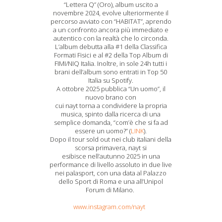
“Lettera Q” (Oro), album uscito a
novembre 2024, evolve ulteriormente il
percorso avviato con “HABITAT”, aprendo
a un confronto ancora più immediato e
autentico con la realtà che lo circonda.
L’album debutta alla #1 della Classifica
Formati Fisici e al #2 della Top Album di
FIMI/NIQ Italia. Inoltre, in sole 24h tutti i
brani dell’album sono entrati in Top 50
Italia su Spotify.
A ottobre 2025 pubblica “Un uomo”, il
nuovo brano con
cui nayt torna a condividere la propria
musica, spinto dalla ricerca di una
semplice domanda, “com’è che si fa ad
essere un uomo?” (
LINK
).
Dopo il tour sold out nei club italiani della
scorsa primavera, nayt si
esibisce nell’autunno 2025 in una
performance di livello assoluto in due live
nei palasport, con una data al Palazzo
dello Sport di Roma e una all’Unipol
Forum di Milano.
www.instagram.com/nayt