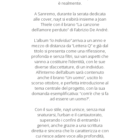
è realmente.
A Sanremo, durante la serata dedicata
alle cover, nayt si esibirà insieme a Joan
Thiele con il brano “La canzone
dell’amore perduto” di Fabrizio De André.
L’album
“io Individuo”
arriva a un anno e
mezzo di distanza da “Lettera Q” e già dal
titolo si presenta come una riflessione,
profonda e senza filtri, sui vari aspetti che
vanno a costituire l’identità, con le sue
diverse sfaccettature, di un individuo.
All’interno dell’album sarà contenuto
anche il brano “Un uomo”, uscito lo
scorso ottobre, e perfetta introduzione al
tema centrale del progetto, con la sua
domanda esemplificativa: “com’è che si fa
ad essere un uomo?”.
Con il suo stile, nayt unisce, senza mai
snaturarsi, l’urban e il cantautorato,
superando i confini di entrambi i
generi, anche grazie a una scrittura
diretta e sincera che lo caratterizza e con
cui riesce adare voce alla profondità,