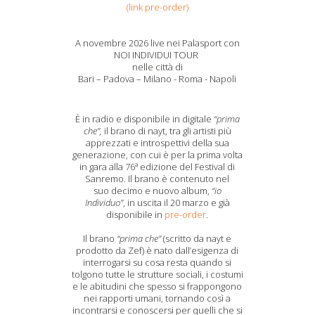
(link pre-order)
A novembre 2026 live nei Palasport con
NOI INDIVIDUI TOUR
nelle città di
Bari – Padova – Milano - Roma - Napoli
È in radio e disponibile in digitale
“prima
che”
,
il brano di nayt, tra gli artisti più
apprezzati e introspettivi della sua
generazione, con cui è per la prima volta
in gara alla 76ª edizione del Festival di
Sanremo. Il brano è contenuto nel
suo decimo e nuovo album,
“io
Individuo”
, in uscita il 20 marzo e già
disponibile in
pre-order
.
Il brano
“p
rima che”
(scritto da nayt e
prodotto da Zef) è nato dall’esigenza di
interrogarsi su cosa resta quando si
tolgono tutte le strutture sociali, i costumi
e le abitudini che spesso si frappongono
nei rapporti umani, tornando così a
incontrarsi e conoscersi per quelli che si