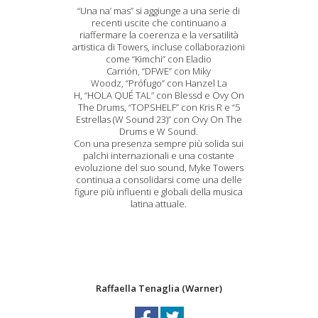
“Una na’ mas” si aggiunge a una serie di
recenti uscite che continuano a
riaffermare la coerenza e la versatilità
artistica di Towers, incluse collaborazioni
come “Kimchi” con Eladio
Carrión, “DFWE” con Miky
Woodz, “Prófugo” con Hanzel La
H, “HOLA QUÉ TAL” con Blessd e Ovy On
The Drums, “TOPSHELF” con Kris R e “5
Estrellas (W Sound 23)” con Ovy On The
Drums e W Sound.
Con una presenza sempre più solida sui
palchi internazionali e una costante
evoluzione del suo sound, Myke Towers
continua a consolidarsi come una delle
figure più influenti e globali della musica
latina attuale.
Raffaella Tenaglia (Warner)