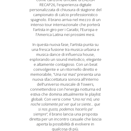
RECAP26, l'esperienza digitale
personalizzata di chiusura di stagione del
campionato di calcio professionistico
spagnolo. Il brano arriva nel mezzo di un
intenso tour internazionale che porterà
l'artista in giro per i Caraibi, l'Europa e
l'America Latina nei prossimi mesi.
In questa nuova fase, l'artista punta su
una fresca fusione tra musica urbana e
musica dance di influenza house,
esplorando un sound melodico, elegante
e altamente contagioso. Con un beat
coinvolgente e un ritornello diretto e
memorabile, “Una na’ mas” presenta una
nuova sfaccettatura sonora all'interno
dell'universo musicale di Towers,
connettendosi con l'energia notturna ed
estiva che domina attualmente le playlist
globali. Con versi come
“Una na’ má, una
noche solamente pa’ ver qué se siente… que
si nos gusta, podemos hacerlo pa’
siempre”,
il brano lancia una proposta
diretta per un incontro casuale che lascia
aperta la possibilità di evolvere in
qualcosa di più.