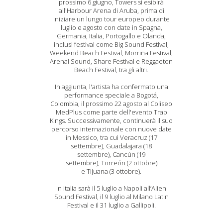
prossimo 6 giugno, Towers si esibirà
all'Harbour Arena di Aruba, prima di
iniziare un lungo tour europeo durante
luglio e agosto con date in Spagna,
Germania, Italia, Portogallo e Olanda,
inclusi festival come Big Sound Festival,
Weekend Beach Festival, Morriña Festival,
Arenal Sound, Share Festival e Reggaeton
Beach Festival, tra gli altri.
In aggiunta, l'artista ha confermato una
performance speciale a Bogotá,
Colombia, il prossimo 22 agosto al Coliseo
MedPlus come parte dell'evento Trap
Kings. Successivamente, continuerà il suo
percorso internazionale con nuove date
in Messico, tra cui Veracruz (17
settembre), Guadalajara (18
settembre), Cancún (19
settembre), Torreón (2 ottobre)
e Tijuana (3 ottobre).
In italia sarà il 5 luglio a Napoli all’Alien
Sound Festival, il 9 luglio al Milano Latin
Festival e il 31 luglio a Gallipoli.