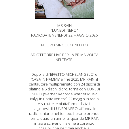
MR.RAIN
"LUNEDI' NERO"
RADIODATE VENERDI' 22 MAGGIO 2026
NUOVO SINGOLO INEDITO
AD OTTOBRE LIVE PER LA PRIMA VOLTA
NEI TEATRI
Dopo la di ‘EFFETTO MICHELANGELO’ e
‘CASA IN FIAMME’ a fine 2025 MR.RAIN, il
cantautore multipremiato con 24 dischi di
platino e 5 dischi d’oro, torna con ‘LUNEDì
NERO’ (Warner Records/Warner Music
Italy), in uscita venerdì 22 maggio in radio
e su tutte le piattaforme digitali.
La genesi di ‘LUNEDÌ NERO’ affonda le
radici lontano nel tempo: il brano prende
forma quasi un anno fa, quando MR.RAIN
inizia a scriverlo insieme a Lorenzo
Vizzini, che ne firma anche la