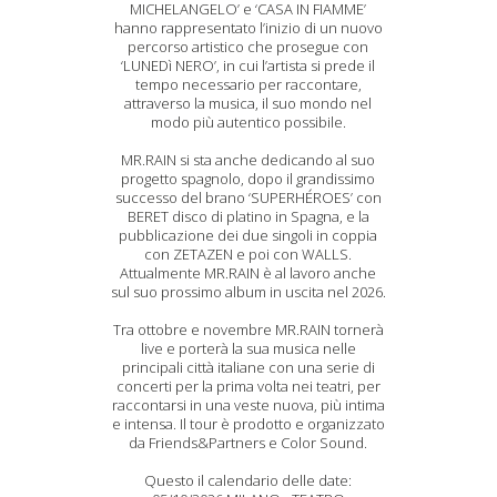
MICHELANGELO’ e ‘CASA IN FIAMME’
hanno rappresentato l’inizio di un nuovo
percorso artistico che prosegue con
‘LUNEDì NERO’, in cui l’artista si prede il
tempo necessario per raccontare,
attraverso la musica, il suo mondo nel
modo più autentico possibile.
MR.RAIN si sta anche dedicando al suo
progetto spagnolo, dopo il grandissimo
successo del brano ‘SUPERHÉROES’ con
BERET disco di platino in Spagna, e la
pubblicazione dei due singoli in coppia
con ZETAZEN e poi con WALLS.
Attualmente MR.RAIN è al lavoro anche
sul suo prossimo album in uscita nel 2026.
Tra ottobre e novembre MR.RAIN tornerà
live e porterà la sua musica nelle
principali città italiane con una serie di
concerti per la prima volta nei teatri, per
raccontarsi in una veste nuova, più intima
e intensa. Il tour è prodotto e organizzato
da Friends&Partners e Color Sound.
Questo il calendario delle date: