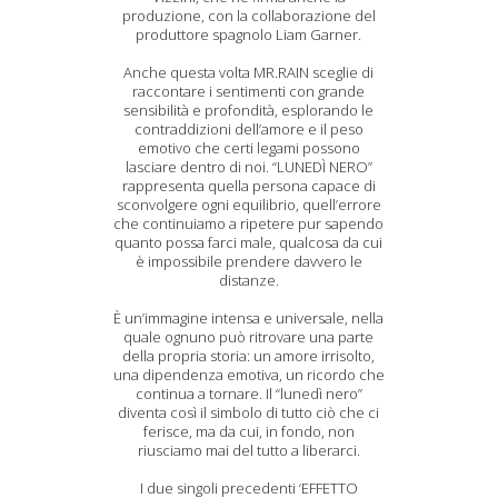
produzione, con la collaborazione del
produttore spagnolo Liam Garner.
Anche questa volta MR.RAIN sceglie di
raccontare i sentimenti con grande
sensibilità e profondità, esplorando le
contraddizioni dell’amore e il peso
emotivo che certi legami possono
lasciare dentro di noi. “LUNEDÌ NERO”
rappresenta quella persona capace di
sconvolgere ogni equilibrio, quell’errore
che continuiamo a ripetere pur sapendo
quanto possa farci male, qualcosa da cui
è impossibile prendere davvero le
distanze.
È un’immagine intensa e universale, nella
quale ognuno può ritrovare una parte
della propria storia: un amore irrisolto,
una dipendenza emotiva, un ricordo che
continua a tornare. Il “lunedì nero”
diventa così il simbolo di tutto ciò che ci
ferisce, ma da cui, in fondo, non
riusciamo mai del tutto a liberarci.
I due singoli precedenti ‘EFFETTO