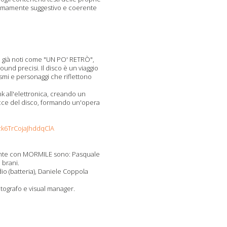
tremamente suggestivo e coerente
i già noti come "UN PO' RETRÒ",
d precisi. Il disco è un viaggio
smi e personaggi che riflettono
k all'elettronica, creando un
acce del disco, formando un'opera
zk6TrCojaJhddqClA
lmente con MORMILE sono: Pasquale
 brani.
o (batteria), Daniele Coppola
otografo e visual manager.