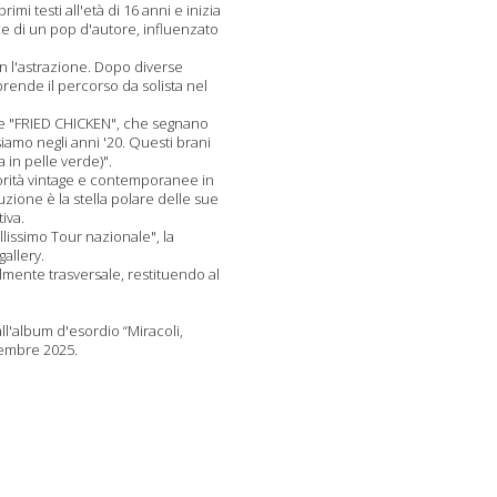
mi testi all'età di 16 anni e inizia
e di un pop d'autore, influenzato
on l'astrazione. Dopo diverse
rende il percorso da solista nel
e "FRIED CHICKEN", che segnano
iamo negli anni '20. Questi brani
 in pelle verde)".
rità vintage e contemporanee in
zione è la stella polare delle sue
iva.
llissimo Tour nazionale", la
allery.
mente trasversale, restituendo al
ll'album d'esordio “Miracoli,
ovembre 2025.