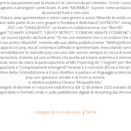
e la sua passione per la musica e le canzoni da piccolissimo. Scrive i suoi pri
agnarsi e arrangiare i primi brani. In arte "MORMILE", si pone come portavoc
da sonorità funk e non solo.
l futuro, ama sperimentare e intrecciare generi e suoni, filtrando la verità c
sere stato parte di un coro gospel e fondatore della band "LEITMOTIV", intrap
2021 con "SANGUEVIVO", un brano in collaborazione con "Barr3tt".
ingoli "SCHIAFFI SONANTI", "UN PO' RETRO'", "COMICHE ANNATE COSMICHE" 
on un sound ispirato dal funk anni '70, ma con elementi che ci ricordano che s
 suo primo Album/EP, insieme alla sua ultima pubblicazione: "MARì (poltrona
approccio pop, ma al contempo raffinato e sperimentale, mescolando sono
sensibilità per le melodie pop con uno stile sonoro sempre in cerca di evolu
posizioni, insieme ad una scrittura che punta ad essere autentica e innovat
ali, sono da citare la partecipazione al MEI, l'opening de "i Segreti" per "Be
ipazione a "Comportamenti Emergenti" Festival e il concerto @Civico103 art g
e della contraddizione e il suo obiettivo è parlare un linguaggio potenzial
pop uno spessore sociale e di ricerca sonora.
A ottobre pubblica il brano “Moquette blu”.
o singolo di Mormile in rotazione radiofonica dal 12 dicembre 2025 estratto da
ponibile in formato vinile e sulle piattaforme digitali di streaming dal 28 n
Instagram
|
YouTube Vevo
|
TikTok