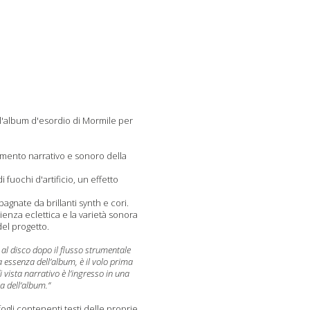
ll'album d'esordio di Mormile per
amento narrativo e sonoro della
uochi d'artificio, un effetto
gnate da brillanti synth e cori.
enza eclettica e la varietà sonora
del progetto.
al disco dopo il flusso strumentale
essenza dell’album, è il volo prima
 vista narrativo è l’ingresso in una
a dell’album.”
 fogli contenenti testi delle proprie