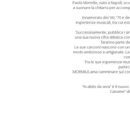
Paolo Mormile, nato a Napoli, scopr
a suonare la chitarra per accomp
Innamorato dei '60, '70 e de
esperienze musicali, tra cui es
Successivamente, pubblica i s
una sua nuova cifra stilistica c
faranno parte del
Le sue canzoni nascono con un 
modo ambizioso e artigianale. La 
com
Tra le sue esperienze music
partec
MORMILE ama camminare sul confin
“In abito da sera” è il nuov
Catrame” dis