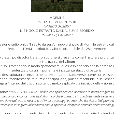
MORMILE
DAL 12 DICEMBRE IN RADIO
“IN ABITO DA SERA”
IL SINGOLO ESTRATTO DALL'ALBUM D'ESORDIO
“MIRACOLI, CATRAME”
azione radiofonica “In abito da sera”, il nuovo singolo di Mormile estratto da
l'etichetta FDAM distribuito Altafonte disponibile dal 28 novembre.
di stampo discofunk elettronico, che si presenta come il naturale prolung
prima traccia dell'album.
iso, irrompendo in modo spettacolare, quasi esplodendo con la potenza di f
potenziato da un imponente e incalzante stacco di batteria.
estrutturata e senza schema, sviluppandosi attraverso scene surrealiste ba
rio "manifesto" dell’album e anticipazione, poiché racchiude in sé l'esperi
ega all’interno del disco, risultando molto esplicativo e incisivo della visione 
brano:
"IN ABITO DA SERA è il brano che spalanca con decisione la porta d’ingresso 
rtale sonoro e concettuale dell’album poiché ti immerge immediatamente nella vera 
ne dove dall’alto si riescono ad intuire paesaggi e tematiche del disco. Dal punto di
rrealista in seguito all’incontro con lo specchio, elemento centrale nella simbologi
 una ripresa in scena unica in cui il protagonista incenerisce, sotto la pioggia,