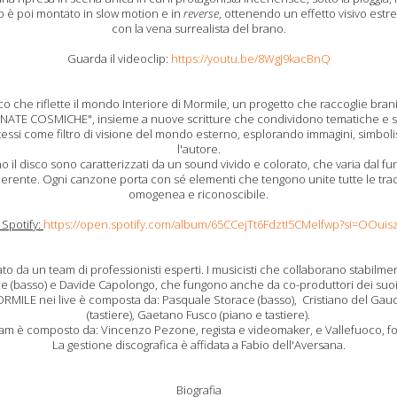
to è poi montato in slow motion e in
reverse
, ottenendo un effetto visivo es
con la vena surrealista del brano.
Guarda il videoclip:
https://youtu.be/8WgJ9kacBnQ
 che riflette il mondo Interiore di Mormile, un progetto che raccoglie bran
TE COSMICHE", insieme a nuove scritture che condividono tematiche e soun
stessi come filtro di visione del mondo esterno, esplorando immagini, simboli
l'autore.
il disco sono caratterizzati da un sound vivido e colorato, che varia dal fun
erente. Ogni canzone porta con sé elementi che tengono unite tutte le tr
omogenea e riconoscibile.
 Spotify:
https://open.spotify.com/album/65CCejTt6FdztI5CMelfwp?si=OOuis
to da un team di professionisti esperti. I musicisti che collaborano stabi
e (basso) e Davide Capolongo, che fungono anche da co-produttori dei suoi
LE nei live è composta da: Pasquale Storace (basso), Cristiano del Gaudi
(tastiere), Gaetano Fusco (piano e tastiere).
 team è composto da: Vincenzo Pezone, regista e videomaker, e Vallefuoco, f
La gestione discografica è affidata a Fabio dell'Aversana.
Biografia