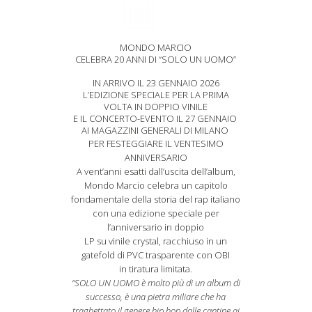
MONDO MARCIO
CELEBRA 20 ANNI DI “SOLO UN UOMO”
IN ARRIVO IL 23 GENNAIO 2026
L’EDIZIONE SPECIALE PER LA PRIMA
VOLTA IN DOPPIO VINILE
E IL CONCERTO-EVENTO IL 27 GENNAIO
AI MAGAZZINI GENERALI DI MILANO
PER FESTEGGIARE IL VENTESIMO
ANNIVERSARIO
A vent’anni esatti dall’uscita dell’album,
Mondo Marcio celebra un capitolo
fondamentale della storia del rap italiano
con una edizione speciale per
l’anniversario in doppio
LP su vinile crystal, racchiuso in un
gatefold di PVC trasparente con OBI
in tiratura limitata.
“SOLO UN UOMO è molto più di un album di
successo, è una pietra miliare che ha
traghettato il genere hip hop dalle cantine ai