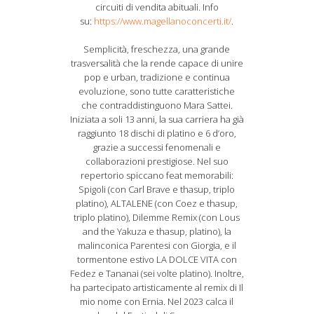
circuiti di vendita abituali. Info
su:
https://www.magellanoconcerti.it/
.
Semplicità, freschezza, una grande
trasversalità che la rende capace di unire
pop e urban, tradizione e continua
evoluzione, sono tutte caratteristiche
che contraddistinguono Mara Sattei.
Iniziata a soli 13 anni, la sua carriera ha già
raggiunto 18 dischi di platino e 6 d’oro,
grazie a successi fenomenali e
collaborazioni prestigiose. Nel suo
repertorio spiccano feat memorabili:
Spigoli (con Carl Brave e thasup, triplo
platino), ALTALENE (con Coez e thasup,
triplo platino), Dilemme Remix (con Lous
and the Yakuza e thasup, platino), la
malinconica Parentesi con Giorgia, e il
tormentone estivo LA DOLCE VITA con
Fedez e Tananai (sei volte platino). Inoltre,
ha partecipato artisticamente al remix di Il
mio nome con Ernia. Nel 2023 calca il