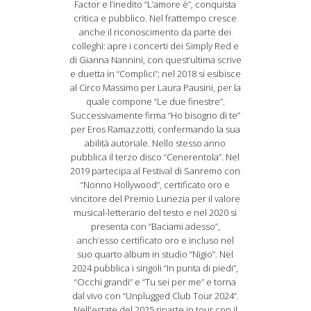
Factor e l’inedito “L’amore è”, conquista
critica e pubblico. Nel frattempo cresce
anche il riconoscimento da parte dei
colleghi: apre i concerti dei Simply Red e
di Gianna Nannini, con quest’ultima scrive
e duetta in “Complici”; nel 2018 si esibisce
al Circo Massimo per Laura Pausini, per la
quale compone “Le due finestre”.
Successivamente firma “Ho bisogno di te”
per Eros Ramazzotti, confermando la sua
abilità autoriale. Nello stesso anno
pubblica il terzo disco “Cenerentola”. Nel
2019 partecipa al Festival di Sanremo con
“Nonno Hollywood”, certificato oro e
vincitore del Premio Lunezia per il valore
musical-letterario del testo e nel 2020 si
presenta con “Baciami adesso”,
anch’esso certificato oro e incluso nel
suo quarto album in studio “Nigio”. Nel
2024 pubblica i singoli “In punta di piedi”,
“Occhi grandi” e “Tu sei per me” e torna
dal vivo con “Unplugged Club Tour 2024”.
Nell'estate del 2025 riparte in tour con il