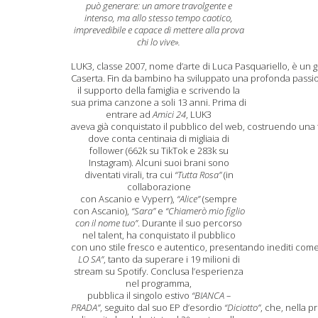
può generare: un amore travolgente e
intenso, ma allo stesso tempo caotico,
imprevedibile e capace di mettere alla prova
chi lo vive».
LUK3, classe 2007, nome d’arte di Luca Pasquariello, è un g
Caserta. Fin da bambino ha sviluppato una profonda passion
il supporto della famiglia e scrivendo la
sua prima canzone a soli 13 anni. Prima di
entrare ad
Amici 24
, LUK3
aveva già conquistato il pubblico del web, costruendo una 
dove conta centinaia di migliaia di
follower (662k su TikTok e 283k su
Instagram). Alcuni suoi brani sono
diventati virali, tra cui
“Tutta Rosa”
(in
collaborazione
con Ascanio e Vyperr),
“Alice”
(sempre
con Ascanio),
“Sara”
e
“Chiamerò mio figlio
con il nome tuo”
. Durante il suo percorso
nel talent, ha conquistato il pubblico
con uno stile fresco e autentico, presentando inediti com
LO SA”
, tanto da superare i 19 milioni di
stream su Spotify. Conclusa l’esperienza
nel programma,
pubblica il singolo estivo
“BIANCA –
PRADA”
, seguito dal suo EP d’esordio
“Diciotto”
, che, nella p