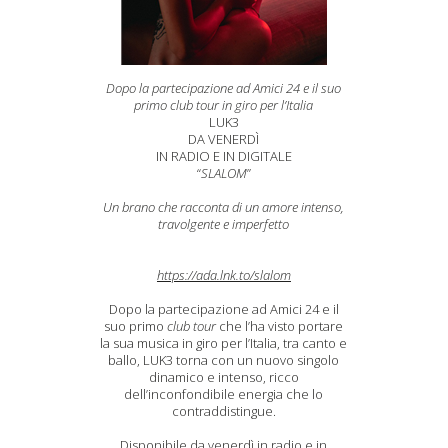
Dopo la partecipazione ad Amici 24 e il suo
primo club tour in giro per l’Italia
LUK3
DA VENERDÌ
IN RADIO E IN DIGITALE
“
SLALOM
”
Un brano che racconta di un amore intenso,
travolgente e imperfetto
https://ada.lnk.to/slalom
Dopo la partecipazione ad Amici 24 e il
suo primo
club tour
che l’ha visto portare
la sua musica in giro per l’Italia, tra canto e
ballo, LUK3 torna con un nuovo singolo
dinamico e intenso, ricco
dell’inconfondibile energia che lo
contraddistingue.
Disponibile da venerdì in radio e in