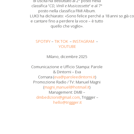
di uscita ha debuttato al 2° posto nella
classifica “
CD, Vinili e Musicassette
” e al 7°
posto nella classifica FIMI Album.
LUK3 ha dichiarato: «Sono felice perché a 18 anni so già cosa
e cantare fino a perdere la voce – è tutto
quello che voglio».
SPOTIFY
–
TIK TOK
–
INSTAGRAM
–
YOUTUBE
Milano, dicembre 2025
Comunicazione e Ufficio Stampa: Parole
& Dintorni – Eva
Cornara (
eva@paroleedintorni.it
)
Promozione Radio / TV: Manuel Magni
(
magni_manuel@hotmail.it
)
Management: DMB –
dmbedizioni@gmail.com
, Triggger –
hello@triggger.it