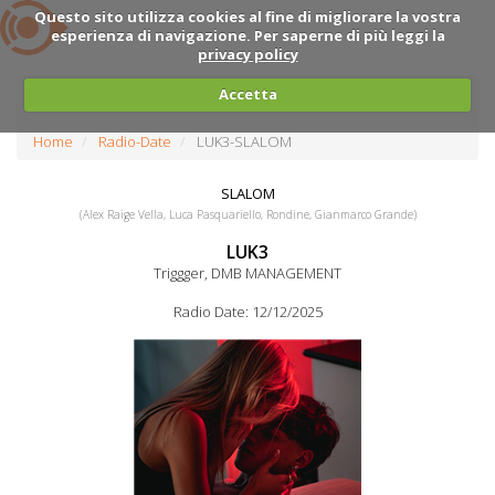
Questo sito utilizza cookies al fine di migliorare la vostra
esperienza di navigazione. Per saperne di più leggi la
privacy policy
Accetta
Home
Radio-Date
LUK3-SLALOM
SLALOM
(Alex Raige Vella, Luca Pasquariello, Rondine, Gianmarco Grande)
LUK3
Triggger, DMB MANAGEMENT
Radio Date: 12/12/2025