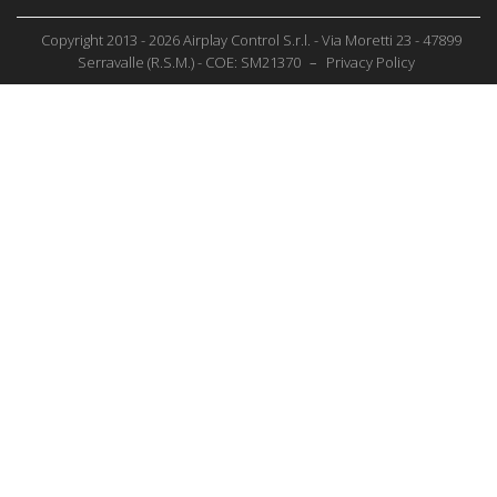
Copyright 2013 - 2026 Airplay Control S.r.l. - Via Moretti 23 - 47899
Serravalle (R.S.M.) - COE: SM21370
–
Privacy Policy