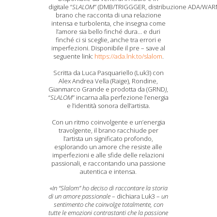
digitale “
SLALOM
” (DMB/TRIGGGER, distribuzione ADA/WAR
brano che racconta di una relazione
intensa e turbolenta, che insegna come
l’amore sia bello finché dura… e duri
finché ci si sceglie, anche tra errori e
imperfezioni. Disponibile il pre – save al
seguente link:
https://ada.lnk.to/slalom
.
Scritta da Luca Pasquariello (Luk3) con
Alex Andrea Vella (Raige), Rondine,
Gianmarco Grande e prodotta da (GRND
)
,
“
SLALOM
” incarna alla perfezione l’energia
e l’identità sonora dell’artista.
Con un ritmo coinvolgente e un’energia
travolgente, il brano racchiude per
l’artista un significato profondo,
esplorando un amore che resiste alle
imperfezioni e alle sfide delle relazioni
passionali, e raccontando una passione
autentica e intensa.
«
In “Slalom” ho deciso di raccontare la storia
di un amore passionale
– dichiara Luk3 –
un
sentimento che coinvolge totalmente, con
tutte le emozioni contrastanti che la passione