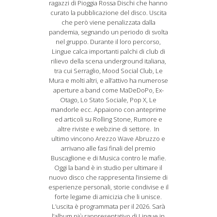
ragazzi di Pioggia Rossa Dischi che hanno
curato la pubblicazione del disco. Uscita
che però viene penalizzata dalla
pandemia, segnando un periodo di svolta
nel gruppo. Durante il loro percorso,
Lingue calca importanti palchi di club di
rilievo della scena underground italiana,
tra cui Serraglio, Mood Social Club, Le
Mura e molti altri, e all’attivo ha numerose
aperture a band come MaDeDoPo, Ex-
Otago, Lo Stato Sociale, Pop X, Le
mandorle ecc. Appaiono con anteprime
ed articoli su Rolling Stone, Rumore e
altre riviste e webzine di settore. In
ultimo vincono Arezzo Wave Abruzzo e
arrivano alle fasi finali del premio
Buscaglione e di Musica contro le mafie.
Oggi la band è in studio per ultimare il
nuovo disco che rappresenta l’insieme di
esperienze personali, storie condivise e il
forte legame di amicizia che li unisce.
L’uscita è programmata per il 2026. Sarà
l’album più rappresentativo di Lingue in