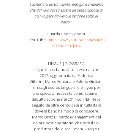
Suonarla ci dà tantissima energia e crediamo
che dal vivo possa essere un pezzo capace di
coinvolgere davvero le persone sotto al
palco.”
Guarda il lyric video su
YouTube:
https://www.youtube.com/watch?
v=OyMzXhYJ9n4
LINGUE | BIOGRAFIA
Lingue è una band abruzzese nata nel
2017, oggi formata da Federico
Vittorini, Marco Fontana e Valerio Giuliani.
Sin dagli esordi, Lingue si distingue per
una spiccata necessità comunicativa. Il
debutto avviene nel 2017 con l’EP Neve,
seguito da oltre cento date in tutta Italia
dove la band ha modo di conoscere
Marco Diniz Di Nardo (Management del
dolore post operatorio) che sarà il Co-
produttore del disco Umani (2020) e i