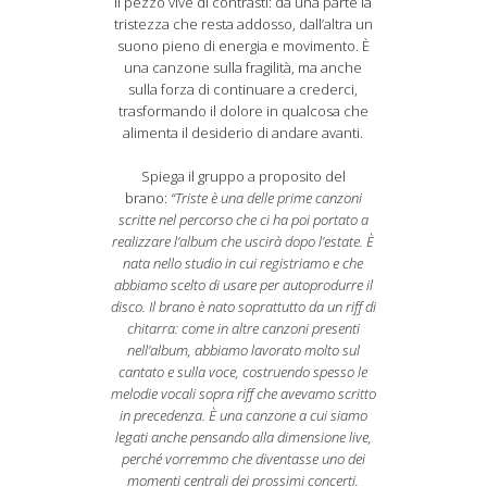
Il pezzo vive di contrasti: da una parte la
tristezza che resta addosso, dall’altra un
suono pieno di energia e movimento. È
una canzone sulla fragilità, ma anche
sulla forza di continuare a crederci,
trasformando il dolore in qualcosa che
alimenta il desiderio di andare avanti.
Spiega il gruppo a proposito del
brano:
“Triste è una delle prime canzoni
scritte nel percorso che ci ha poi portato a
realizzare l’album che uscirà dopo l’estate. È
nata nello studio in cui registriamo e che
abbiamo scelto di usare per autoprodurre il
disco. Il brano è nato soprattutto da un riff di
chitarra: come in altre canzoni presenti
nell’album, abbiamo lavorato molto sul
cantato e sulla voce, costruendo spesso le
melodie vocali sopra riff che avevamo scritto
in precedenza. È una canzone a cui siamo
legati anche pensando alla dimensione live,
perché vorremmo che diventasse uno dei
momenti centrali dei prossimi concerti.