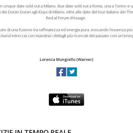
n cinque date sold out a Milano, due date sold out a Roma, una a Torino e 
i dei Duran Duran agli iDays di Milano, oltre alle date del tour italiano dei T
Red al Forum d’Assago.
ultato di una fusione tra raffinatezza ed energia pura, evocando l’essenza più
 band intreccia con maestria i dettagli più ricercati del passato con un'ene
Lorenza Mungiello (Warner)
IZIE IN TEMPO REALE