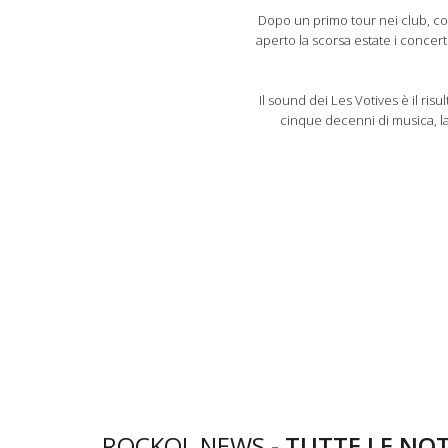
Dopo un primo tour nei club, co
aperto la scorsa estate i concert
Il sound dei Les Votives è il ris
cinque decenni di musica, la
ROCKOL NEWS -
TUTTE LE NOT