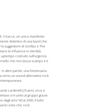
li. 3 tracce, un unico manifesto
mente distintivo di una band che
Tra suggestioni di Gorillaz e The
mano le influenze in identità.
 e uptempo costruito sull’urgenza.
ornello che non lascia scampo e ti
in altre parole, una fototessera.
ta verso un sound alternative rock
 contemporanea.
ardo Lardinelli (25 anni, voce e
mmaso si è unito al gruppo grazie
dagli anni '60 ai 2000, il tutto
a band come chic rock.