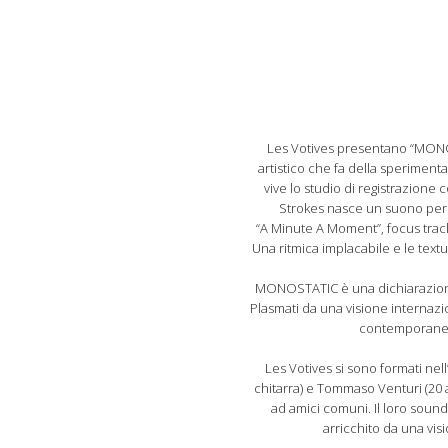
Les Votives presentano “MONOSTA
artistico che fa della sperimen
vive lo studio di registrazione 
Strokes nasce un suono person
“A Minute A Moment”, focus track 
Una ritmica implacabile e le text
MONOSTATIC è una dichiarazione d
Plasmati da una visione internazi
contemporaneo,
Les Votives si sono formati nel
chitarra) e Tommaso Venturi (20 
ad amici comuni. Il loro sound 
arricchito da una vis