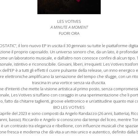
LES VOTIVES
A MINUTE A MOMENT
FUORI ORA
TIC”, il loro nuovo EP in uscita il 30 gennaio su tutte le piattaforme digita
tazione il proprio caposaldo. Un universo sonoro che, da un lato, è profonda
come un laboratorio musicale, e dall’altro non conosce confini di alcun tipo. 
ale, istintivo e riconoscibile. Giovani, liberi, irrequieti: Les Votives trasfor
dell'EP è a tutti gli effetti il cuore pulsante della release, un inno energico
ure elettroniche amplificano la sensazione del tempo che sfugge, con un rit
trascina in una vortice senza via d’uscita.
'intenti che mette la visione artistica al primo posto, senza compromessi: 
onale, Les Votives si tuffano con coraggio in una sperimentazione che li por
 fatto da chitarre taglienti, groove elettronico e un’attitudine quanto mai
BIO LES VOTIVES
l’aprile del 2023 e sono composti da Angelo Randazzo (26 anni, batteria), Ricc
anni, basso). Riccardo e Angelo si conoscono dai tempi del liceo, mentre To
è un contrasto tra eleganza e ribellione, con influenze musicali che spaziano 
ione fresca e moderna che dà vita a un mix unico e autentico, definito dall