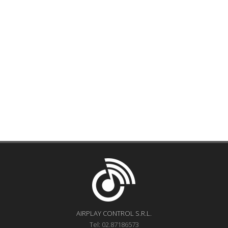
AIRPLAY CONTROL S.R.L.
Tel: 02.87186573