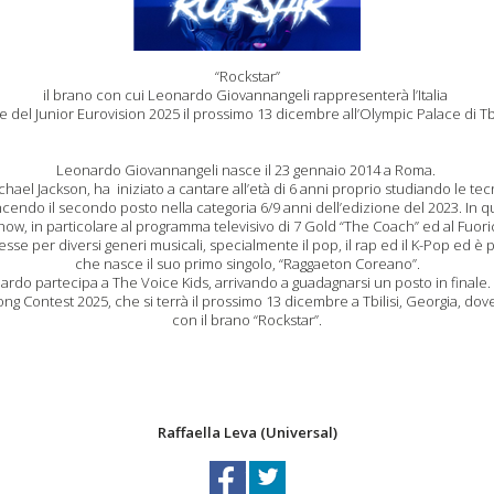
“Rockstar”
il brano con cui Leonardo Giovannangeli rappresenterà l’Italia
ne del Junior Eurovision 2025 il prossimo 13 dicembre all’Olympic Palace di Tbi
Leonardo Giovannangeli nasce il 23 gennaio 2014 a Roma.
hael Jackson, ha iniziato a cantare all’età di 6 anni proprio studiando le tec
ncendo il secondo posto nella categoria 6/9 anni dell’edizione del 2023. In
show, in particolare al programma televisivo di 7 Gold “The Coach” ed al Fuor
esse per diversi generi musicali, specialmente il pop, il rap ed il K-Pop ed è p
che nasce il suo primo singolo, “Raggaeton Coreano”.
nardo partecipa a The Voice Kids, arrivando a guadagnarsi un posto in finale
ng Contest 2025, che si terrà il prossimo 13 dicembre a Tbilisi, Georgia, dov
con il brano “Rockstar”.
Raffaella Leva (Universal)