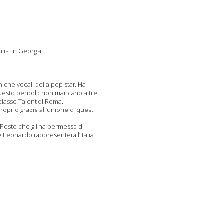
lisi in Georgia.
niche vocali della pop star. Ha
 questo periodo non mancano altre
iclasse Talent di Roma.
roprio grazie all’unione di questi
. Posto che gli ha permesso di
e Leonardo rappresenterà l’Italia