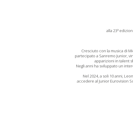
alla 23ª edizio
Cresciuto con la musica di Mic
partecipato a Sanremo Junior, vi
apparizioni in talent 
Negli anni ha sviluppato un inter
Nel 2024, a soli 10 anni, Leo
accedere al Junior Eurovision So