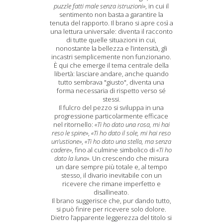
puzzle fatti male senza istruzioni»
, in cui il
sentimento non basta a garantire la
tenuta del rapporto. Il brano si apre così a
una lettura universale: diventa il racconto
di tutte quelle situazioni in cui,
nonostante la bellezza e l’intensità, gli
incastri semplicemente non funzionano.
È qui che emerge il tema centrale della
libertà: lasciare andare, anche quando
tutto sembrava "giusto", diventa una
forma necessaria di rispetto verso sé
stessi.
Il fulcro del pezzo si sviluppa in una
progressione particolarmente efficace
nel ritornello:
«Ti ho dato una rosa, mi hai
reso le spine»
,
«Ti ho dato il sole, mi hai reso
un’ustione»
,
«Ti ho dato una stella, ma senza
cadere»
, fino al culmine simbolico di
«Ti ho
dato la luna»
. Un crescendo che misura
un dare sempre più totale e, al tempo
stesso, il divario inevitabile con un
ricevere che rimane imperfetto e
disallineato.
Il brano suggerisce che, pur dando tutto,
si può finire per ricevere solo dolore.
Dietro l’apparente leggerezza del titolo si