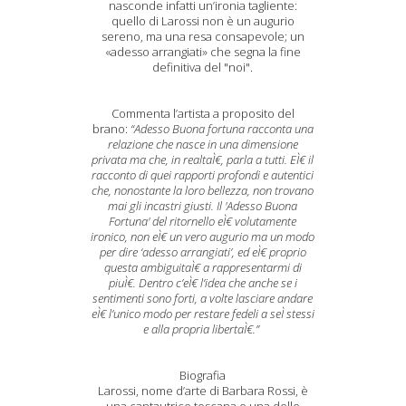
nasconde infatti un’ironia tagliente:
quello di Larossi non è un augurio
sereno, ma una resa consapevole; un
«adesso arrangiati» che segna la fine
definitiva del "noi".
Commenta l’artista a proposito del
brano:
“Adesso Buona fortuna racconta una
relazione che nasce in una dimensione
privata ma che, in realtaÌ€, parla a tutti. EÌ€ il
racconto di quei rapporti profondi e autentici
che, nonostante la loro bellezza, non trovano
mai gli incastri giusti. Il 'Adesso Buona
Fortuna' del ritornello eÌ€ volutamente
ironico, non eÌ€ un vero augurio ma un modo
per dire ‘adesso arrangiati’, ed eÌ€ proprio
questa ambiguitaÌ€ a rappresentarmi di
piuÌ€. Dentro c’eÌ€ l’idea che anche se i
sentimenti sono forti, a volte lasciare andare
eÌ€ l’unico modo per restare fedeli a seÌ stessi
e alla propria libertaÌ€.”
Biografia
Larossi, nome d’arte di Barbara Rossi, è