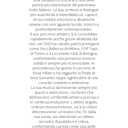
una cantautrice toscana e una delle
penne più interessanti del panorama
indie italiano. La sua scrittura si distingue
per autenticità e immediatezza, capace
di raccontare emozioni e dinamiche
umane con uno sguardo lucido, ironico e
profondamente contemporaneo.
Il suo percorso artistico si è consolidato
rapidamente anche grazie all’attività dal
vivo: nel 2026 ha calcato palchi prestigiosi
come l’Arci Bellezza di Milano, l’Off Topic
di Torino e il Locomotiv Club di Bologna,
confermando una presenza scenica
solida e sempre più riconoscibile. In
precedenza, ha aperto il concerto di
Rose Villain e ha raggiunto la finale di
Area Sanremo, tappe significative di una
crescita costante e ambiziosa.
La sua musica sta trovando sempre più
spazio e attenzione, con brani che
definiscono un’identità artistica precisa e
in continua evoluzione. L’ultimo singolo,
«Adesso buona fortuna», ne è la chiara
dimostrazione: un brano che, fin dalla
sua uscita, sta ottenendo un ottimo
riscontro di pubblico e critica,
confermando Larossi come una delle