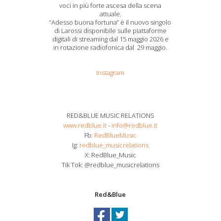
voci in più forte ascesa della scena
attuale.
“Adesso buona fortuna” è il nuovo singolo
di Larossi disponibile sulle piattaforme
digitali di streaming dal 15 maggio 2026 e
in rotazione radiofonica dal 29 maggio.
Instagram
RED&BLUE MUSIC RELATIONS
www.redblue.it
-
info@redblue.it
Fb:
RedBlueMusic
Ig:
redblue_musicrelations
X: RedBlue_Music
Tik Tok: @redblue_musicrelations
Red&Blue