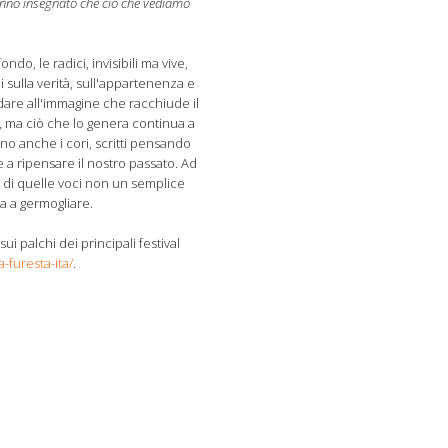
 hanno insegnato che ciò che vediamo
o, le radici, invisibili ma vive,
i sulla verità, sull'appartenenza e
odare all'immagine che racchiude il
, ma ciò che lo genera continua a
no anche i cori, scritti pensando
ge a ripensare il nostro passato. Ad
 di quelle voci non un semplice
a a germogliare.
i palchi dei principali festival
a-furesta-ita/
.