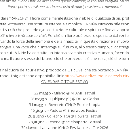
ssa artista:
"Sono i fiori ad aver scritto questa canzone, io l'ho solo eseguita. Mi
fiorire porta con sé una storia nascosta di radici, resistenza e memoria."
are “RÀRECHE”, il fiore come manifestazione visibile di qualcosa di più profond
ità. Attraverso una scrittura intensa e simbolica, LA NIÑA intreccia riflession
ndosi su ciò che precede ogni costruzione culturale e spirituale fino ad appr
ott' 'a terra 'e ràreche so' vive”
. Perché un fiore può essere spezzato dal vento
ervando la forza della memoria e della rinascita. In questa direzione si muovo
 sorgiva: una voce che ci interroga sul futuro e, allo stesso tempo, ci costrin
, con cui LA NIÑA ha costruito un intenso scambio creativo e umano, facendo
 ma il cuore stesso del brano: ciò che precede, ciò che resta, ciò che torn
na nel cuore del tour estivo, prodotto da OTR Live, che sta portando LA NIÑA su
ropei. I biglietti sono disponibili al link:
https://www.otrlive.it/tour-dates/la-nin
CALENDARIO TOUR ESTIVO
22 maggio - Milano @ MI AMI Festival
28 maggio - Ljubljana (SI) @ Druga Godba
31 maggio - Rovereto (TN) @ Poplar Utopia
16 giugno - Padova @ Sherwood Festival
26 giugno - Collegno (TO) @ Flowers Festival
28 giugno - Cesena @ acieloaperto Festival
30 giugno - Lausanne (CH) @ Festival de la Cité 2026