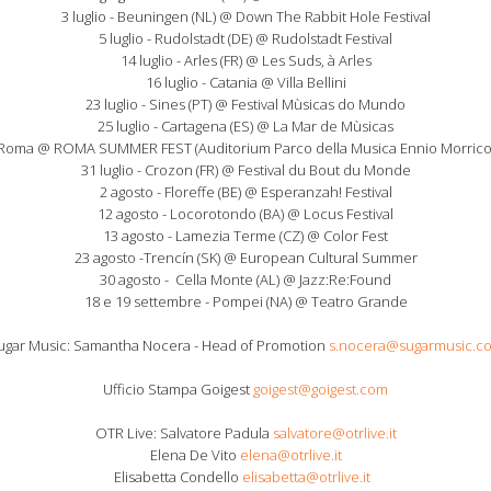
3 luglio - Beuningen (NL) @ Down The Rabbit Hole Festival
5 luglio - Rudolstadt (DE) @ Rudolstadt Festival
14 luglio - Arles (FR) @ Les Suds, à Arles
16 luglio - Catania @ Villa Bellini
23 luglio - Sines (PT) @ Festival Mùsicas do Mundo
25 luglio - Cartagena (ES) @ La Mar de Mùsicas
 - Roma @ ROMA SUMMER FEST (Auditorium Parco della Musica Ennio Morrico
31 luglio - Crozon (FR) @ Festival du Bout du Monde
2 agosto - Floreffe (BE) @ Esperanzah! Festival
12 agosto - Locorotondo (BA) @ Locus Festival
13 agosto - Lamezia Terme (CZ) @ Color Fest
23 agosto -Trencín (SK) @ European Cultural Summer
30 agosto - Cella Monte (AL) @ Jazz:Re:Found
18 e 19 settembre - Pompei (NA) @ Teatro Grande
ugar Music: Samantha Nocera - Head of Promotion
s.nocera@sugarmusic.c
Ufficio Stampa Goigest
goigest@goigest.com
OTR Live: Salvatore Padula
salvatore@otrlive.it
Elena De Vito
elena@otrlive.it
Elisabetta Condello
elisabetta@otrlive.it