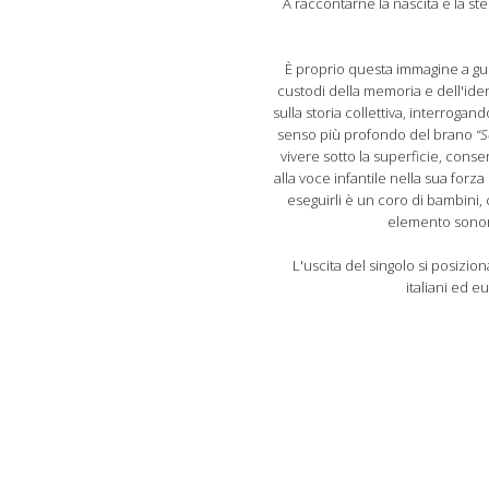
A raccontarne la nascita è la ste
È proprio questa immagine a guid
custodi della memoria e dell'ident
sulla storia collettiva, interroga
senso più profondo del brano
“S
vivere sotto la superficie, cons
alla voce infantile nella sua forza
eseguirli è un coro di bambini
elemento sonoro
L'uscita del singolo si posizio
italiani ed eu