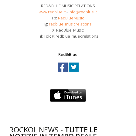
RED&BLUE MUSIC RELATIONS
www.redblue.it
-
info@redblue.it
Fb:
RedBlueMusic
Ig:
redblue_musicrelations
X: RedBlue_Music
Tik Tok: @redblue_musicrelations
Red&Blue
ROCKOL NEWS -
TUTTE LE