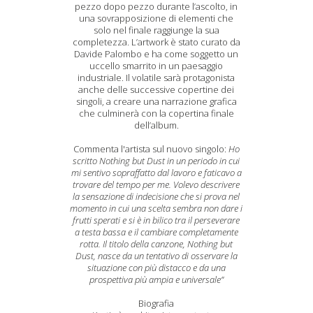
pezzo dopo pezzo durante l’ascolto, in
una sovrapposizione di elementi che
solo nel finale raggiunge la sua
completezza. L’artwork è stato curato da
Davide Palombo e ha come soggetto un
uccello smarrito in un paesaggio
industriale. Il volatile sarà protagonista
anche delle successive copertine dei
singoli, a creare una narrazione grafica
che culminerà con la copertina finale
dell’album.
Commenta l'artista sul nuovo singolo:
Ho
scritto Nothing but Dust in un periodo in cui
mi sentivo sopraffatto dal lavoro e faticavo a
trovare del tempo per me. Volevo descrivere
la sensazione di indecisione che si prova nel
momento in cui una scelta sembra non dare i
frutti sperati e si è in bilico tra il perseverare
a testa bassa e il cambiare completamente
rotta. Il titolo della canzone, Nothing but
Dust, nasce da un tentativo di osservare la
situazione con più distacco e da una
prospettiva più ampia e universale”
Biografia