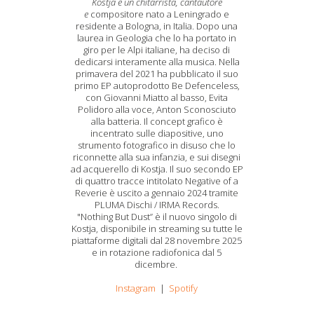
Kostja è un chitarrista, cantautore
e
compositore nato a Leningrado e
residente a Bologna, in Italia. Dopo una
laurea in Geologia che lo ha portato in
giro per le Alpi italiane, ha deciso di
dedicarsi interamente alla musica. Nella
primavera del 2021 ha pubblicato il suo
primo EP autoprodotto Be Defenceless,
con Giovanni Miatto al basso, Evita
Polidoro alla voce, Anton Sconosciuto
alla batteria. Il concept grafico è
incentrato sulle diapositive, uno
strumento fotografico in disuso che lo
riconnette alla sua infanzia, e sui disegni
ad acquerello di Kostja. Il suo secondo EP
di quattro tracce intitolato Negative of a
Reverie è uscito a gennaio 2024 tramite
PLUMA Dischi / IRMA Records.
"Nothing But Dust” è il nuovo singolo di
Kostja, disponibile in streaming su tutte le
piattaforme digitali dal 28 novembre 2025
e in rotazione radiofonica dal 5
dicembre.
Instagram
|
Spotify