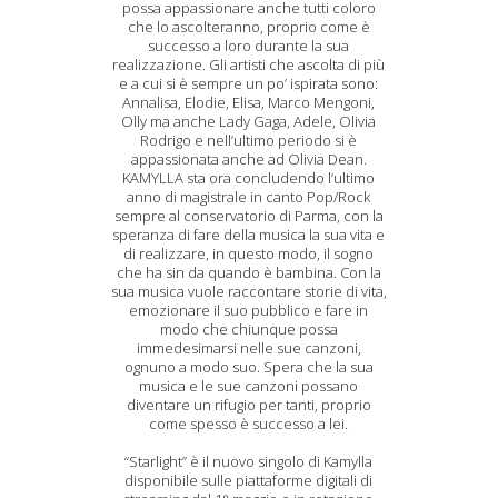
possa appassionare anche tutti coloro
che lo ascolteranno, proprio come è
successo a loro durante la sua
realizzazione. Gli artisti che ascolta di più
e a cui si è sempre un po’ ispirata sono:
Annalisa, Elodie, Elisa, Marco Mengoni,
Olly ma anche Lady Gaga, Adele, Olivia
Rodrigo e nell’ultimo periodo si è
appassionata anche ad Olivia Dean.
KAMYLLA sta ora concludendo l’ultimo
anno di magistrale in canto Pop/Rock
sempre al conservatorio di Parma, con la
speranza di fare della musica la sua vita e
di realizzare, in questo modo, il sogno
che ha sin da quando è bambina. Con la
sua musica vuole raccontare storie di vita,
emozionare il suo pubblico e fare in
modo che chiunque possa
immedesimarsi nelle sue canzoni,
ognuno a modo suo. Spera che la sua
musica e le sue canzoni possano
diventare un rifugio per tanti, proprio
come spesso è successo a lei.
“Starlight” è il nuovo singolo di Kamylla
disponibile sulle piattaforme digitali di