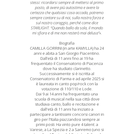
stessi: ricordarsi sempre di mettersi al primo
posto, di avere più autostima e avere la
certezza che qualsiasi cosa accada, potremo
sempre contare su di noi, sulla nostra forza e
sul nostro coraggio, perché come dice
STARLIGHT. “Quando ballo da sola, il mondo
mi sfiora e di me non resterò mai delusa”».
Biografia
CAMILLA GORRINI (in arte KAMYLLA) ha 24
anni e abita a San Giorgio Piacentino.
Dall’età di 11 anni fino ai 19 ha
frequentato il Conservatorio di Piacenza
dove ha studiato clarinetto.
Successivamente si è iscritta al
Conservatorio di Parma e ad aprile 2025 si
è laureata in canto pop/rock con la
votazione di 110/110 e Lode.
Dai 9 ai 14 anni ha frequentato una
scuola di musical nella sua città dove
studiava canto, ballo e recitazione e
dall'età di 11 anni ha iniziato a
partecipare a tantissimi concorsi canori in
giro per l'Italia piazzandosi sempre ai
primi posti. Ha vinto pure 4 talent: a
Varese, a La Spezia e 2 a Sanremo (uno si