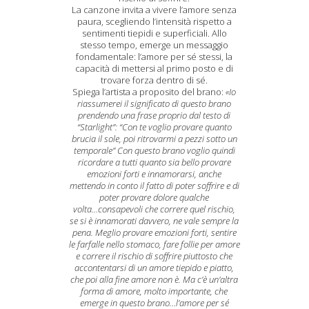
La canzone invita a vivere l’amore senza
paura, scegliendo l’intensità rispetto a
sentimenti tiepidi e superficiali. Allo
stesso tempo, emerge un messaggio
fondamentale: l’amore per sé stessi, la
capacità di mettersi al primo posto e di
trovare forza dentro di sé.
Spiega l’artista a proposito del brano:
«Io
riassumerei il significato di questo brano
prendendo una frase proprio dal testo di
“Starlight”: “Con te voglio provare quanto
brucia il sole, poi ritrovarmi a pezzi sotto un
temporale” Con questo brano voglio quindi
ricordare a tutti quanto sia bello provare
emozioni forti e innamorarsi, anche
mettendo in conto il fatto di poter soffrire e di
poter provare dolore qualche
volta…consapevoli che correre quel rischio,
se si è innamorati davvero, ne vale sempre la
pena. Meglio provare emozioni forti, sentire
le farfalle nello stomaco, fare follie per amore
e correre il rischio di soffrire piuttosto che
accontentarsi di un amore tiepido e piatto,
che poi alla fine amore non è. Ma c’è un'altra
forma di amore, molto importante, che
emerge in questo brano…l’amore per sé