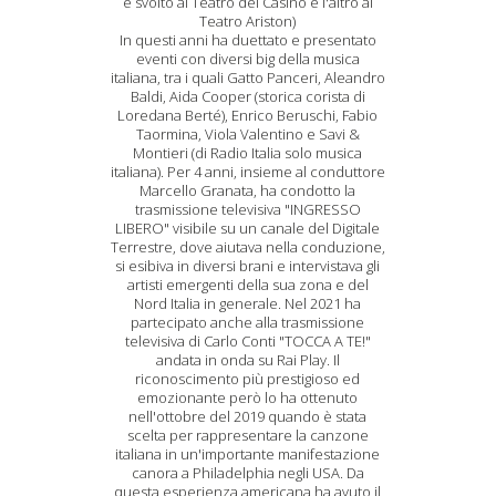
è svolto al Teatro del Casinò e l'altro al
Teatro Ariston)
In questi anni ha duettato e presentato
eventi con diversi big della musica
italiana, tra i quali Gatto Panceri, Aleandro
Baldi, Aida Cooper (storica corista di
Loredana Berté), Enrico Beruschi, Fabio
Taormina, Viola Valentino e Savi &
Montieri (di Radio Italia solo musica
italiana). Per 4 anni, insieme al conduttore
Marcello Granata, ha condotto la
trasmissione televisiva "INGRESSO
LIBERO" visibile su un canale del Digitale
Terrestre, dove aiutava nella conduzione,
si esibiva in diversi brani e intervistava gli
artisti emergenti della sua zona e del
Nord Italia in generale. Nel 2021 ha
partecipato anche alla trasmissione
televisiva di Carlo Conti "TOCCA A TE!"
andata in onda su Rai Play. Il
riconoscimento più prestigioso ed
emozionante però lo ha ottenuto
nell'ottobre del 2019 quando è stata
scelta per rappresentare la canzone
italiana in un'importante manifestazione
canora a Philadelphia negli USA. Da
questa esperienza americana ha avuto il