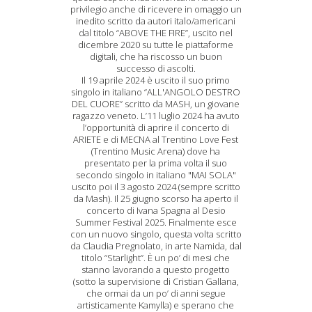
privilegio anche di ricevere in omaggio un
inedito scritto da autori italo/americani
dal titolo “ABOVE THE FIRE”, uscito nel
dicembre 2020 su tutte le piattaforme
digitali, che ha riscosso un buon
successo di ascolti.
Il 19 aprile 2024 è uscito il suo primo
singolo in italiano “ALL'ANGOLO DESTRO
DEL CUORE” scritto da MASH, un giovane
ragazzo veneto. L’11 luglio 2024 ha avuto
l’opportunità di aprire il concerto di
ARIETE e di MECNA al Trentino Love Fest
(Trentino Music Arena) dove ha
presentato per la prima volta il suo
secondo singolo in italiano "MAI SOLA"
uscito poi il 3 agosto 2024 (sempre scritto
da Mash). Il 25 giugno scorso ha aperto il
concerto di Ivana Spagna al Desio
Summer Festival 2025. Finalmente esce
con un nuovo singolo, questa volta scritto
da Claudia Pregnolato, in arte Namida, dal
titolo “Starlight”. È un po’ di mesi che
stanno lavorando a questo progetto
(sotto la supervisione di Cristian Gallana,
che ormai da un po’ di anni segue
artisticamente Kamylla) e sperano che