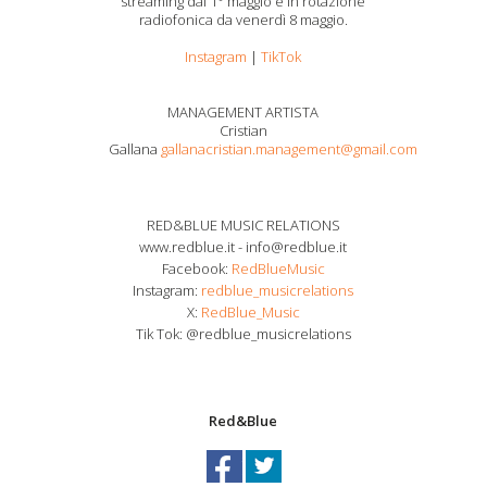
streaming dal 1° maggio e in rotazione
radiofonica da venerdì 8 maggio.
Instagram
|
TikTok
MANAGEMENT ARTISTA
Cristian
Gallana
gallanacristian.management@gmail.com
RED&BLUE MUSIC RELATIONS
www.redblue.it - info@redblue.it
Facebook:
RedBlueMusic
Instagram:
redblue_musicrelations
X:
RedBlue_Music
Tik Tok: @redblue_musicrelations
Red&Blue