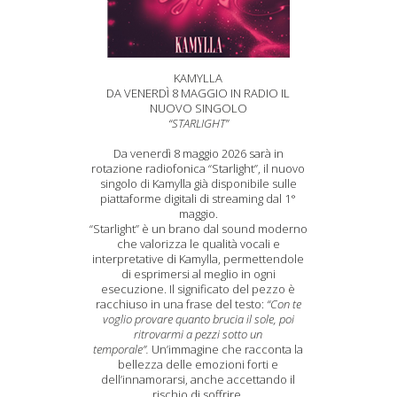
KAMYLLA
DA VENERDÌ 8 MAGGIO IN RADIO IL
NUOVO SINGOLO
“STARLIGHT”
Da venerdì 8 maggio 2026 sarà in
rotazione radiofonica “Starlight”, il nuovo
singolo di Kamylla già disponibile sulle
piattaforme digitali di streaming dal 1°
maggio.
“Starlight” è un brano dal sound moderno
che valorizza le qualità vocali e
interpretative di Kamylla, permettendole
di esprimersi al meglio in ogni
esecuzione. Il significato del pezzo è
racchiuso in una frase del testo:
“Con te
voglio provare quanto brucia il sole, poi
ritrovarmi a pezzi sotto un
temporale”.
Un’immagine che racconta la
bellezza delle emozioni forti e
dell’innamorarsi, anche accettando il
rischio di soffrire.