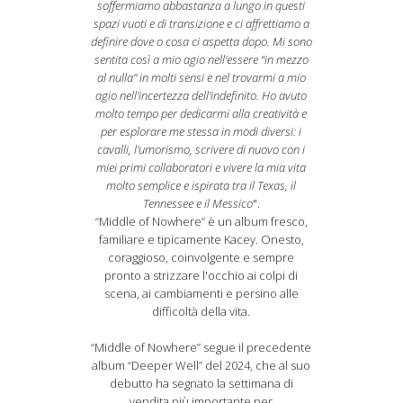
soffermiamo abbastanza a lungo in questi
spazi vuoti e di transizione e ci affrettiamo a
definire dove o cosa ci aspetta dopo. Mi sono
sentita così a mio agio nell'essere “in mezzo
al nulla” in molti sensi e nel trovarmi a mio
agio nell'incertezza dell'indefinito. Ho avuto
molto tempo per dedicarmi alla creatività e
per esplorare me stessa in modi diversi: i
cavalli, l'umorismo, scrivere di nuovo con i
miei primi collaboratori e vivere la mia vita
molto semplice e ispirata tra il Texas, il
Tennessee e il Messico
".
“Middle of Nowhere” è un album fresco,
familiare e tipicamente Kacey. Onesto,
coraggioso, coinvolgente e sempre
pronto a strizzare l'occhio ai colpi di
scena, ai cambiamenti e persino alle
difficoltà della vita.
“Middle of Nowhere” segue il precedente
album “Deeper Well” del 2024, che al suo
debutto ha segnato la settimana di
vendita più importante per