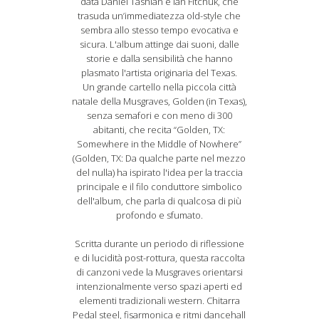
data Daniel Tashian e Ian Fitchuk, che
trasuda un’immediatezza old-style che
sembra allo stesso tempo evocativa e
sicura. L'album attinge dai suoni, dalle
storie e dalla sensibilità che hanno
plasmato l'artista originaria del Texas.
Un grande cartello nella piccola città
natale della
Musgraves
, Golden (in Texas),
senza semafori e con meno di 300
abitanti, che recita “Golden, TX:
Somewhere in the Middle of Nowhere”
(Golden, TX: Da qualche parte nel mezzo
del nulla) ha ispirato l'idea per la traccia
principale e il filo conduttore simbolico
dell'album, che parla di qualcosa di più
profondo e sfumato.
Scritta durante un periodo di riflessione
e di lucidità post-rottura, questa raccolta
di canzoni vede la
Musgraves
orientarsi
intenzionalmente verso spazi aperti ed
elementi tradizionali western. Chitarra
Pedal steel, fisarmonica e ritmi dancehall