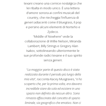
texani creano una cornice nostalgica che
lei ribalta in modo unico. È una lettera
d'amore sonora ai confini musicali del
country, che riecheggia l'influenza di
generi adiacenti come il bluegrass, il pop
e persino alcuni elementi di Norteño e
Zydeco.
“Middle of Nowhere” vede la
collaborazione di Willie Nelson, Miranda
Lambert, Billy Strings e Gregory Alan
Isakov, sottolineando ulteriormente le
sue profonde radici texane e il suo spirito
senza generi.
“
La maggior parte di questo disco è stata
realizzata durante il periodo più lungo della
mia vita
”, racconta Kacey
Musgraves
, “
e ho
scoperto che, per la prima volta, era davvero
incredibile stare da sola ed esistere in uno
spazio non definito da nessun altro. Sono
rimasta affascinata dal concetto di spazio
liminale, sia geografico che emotivo. Non ci