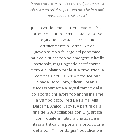
“sono come te e tu sei come me”, un tu che si
riferisce ad un’altra persona ma che in realtà
parla anche a sé stessi.”
JULI, pseudonimo di Julien Boverod, è un
producer, autore e musicista classe ’98
originario di Aosta ma cresciuto
artisticamente a Torino. Sin da
giovanissimo si fa largo nel panorama
musicale riuscendo ad emergere a livello
nazionale, raggiungendo certificazioni
d’oro e di platino per le sue produzioni e
composizioni. Dal 2018 produce per
Shade, Boro Boro, Oliver Green e
successivamente allarga il campo delle
collaborazioni lavorando anche insieme
a Mambolosco, Fred De Palma, Alfa,
Dargen D’Amico, Baby K. A partire dalla
fine del 2020 collabora con Olly, artista
con il quale si instaura una speciale
intesa artistica che porta alla produzione
dell’album “Il mondo gira”, pubblicato a