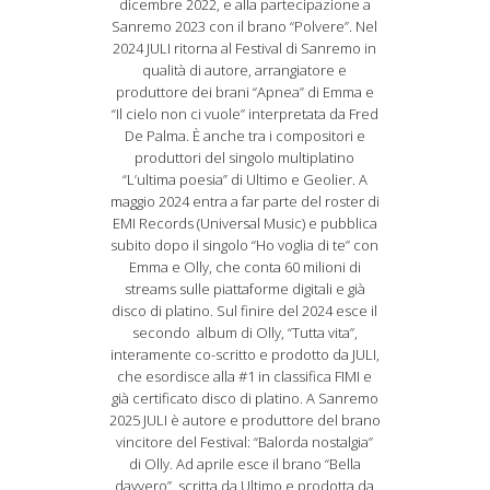
dicembre 2022, e alla partecipazione a
Sanremo 2023 con il brano “Polvere”. Nel
2024 JULI ritorna al Festival di Sanremo in
qualità di autore, arrangiatore e
produttore dei brani “Apnea” di Emma e
“Il cielo non ci vuole” interpretata da Fred
De Palma. È anche tra i compositori e
produttori del singolo multiplatino
“L’ultima poesia” di Ultimo e Geolier. A
maggio 2024 entra a far parte del roster di
EMI Records (Universal Music) e pubblica
subito dopo il singolo “Ho voglia di te” con
Emma e Olly, che conta 60 milioni di
streams sulle piattaforme digitali e già
disco di platino. Sul finire del 2024 esce il
secondo album di Olly, “Tutta vita”,
interamente co-scritto e prodotto da JULI,
che esordisce alla #1 in classifica FIMI e
già certificato disco di platino. A Sanremo
2025 JULI è autore e produttore del brano
vincitore del Festival: “Balorda nostalgia”
di Olly. Ad aprile esce il brano “Bella
davvero”, scritta da Ultimo e prodotta da