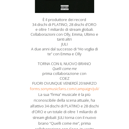
È il produttore dei record
34 dischi di PLATINO, 28 dischi d’ORO
e oltre 1 miliardo di stream globali.
Collaborazioni con Olly, Emma, Ultimo e
tanti altri
JULI
A due anni dal successo di “Ho voglia di
te” con Emma e Olly
TORNA CON IL NUOVO BRANO
Quelli come me
prima collaborazione con
COEZ
FUORI OVUNQUE VENERDÌ 20 MARZO
forms.sonymusicfans.com/campaign/juli/
La sua “firma” musicale è la più
riconoscibile della scena attuale, ha
all’attivo 34 dischi di PLATINO e 28 dischi
d’ORO e un totale di oltre 1 miliardo di
stream globali: JULI torna con il nuovo
brano “Quelli come me”, prima