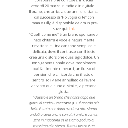
collaborazione con Coez, in uscita
venerdì 20 marzo in radio e in digitale.
Il brano, che arriva a due anni di distanza
dal successo di “Ho voglia di te” con
Emma e Olly, è disponibile da ora in pre-
save qui:
link
“Quelli come me” è un brano spontaneo,
nato chitarra e voce e naturalmente
rimasto tale. Una canzone semplice e
delicata, dove il contrasto con il testo
crea una distorsione quasi agrodolce. Un
inno generazionale dove l’ascoltatore
può facilmente ritrovarsi, un flusso di
pensieri che ci ricorda che il fatto di
sentirsi soli viene annullato dall’avere
accanto qualcuno di simile, la persona
giusta.
“
Questo è un brano che nasce dopo due
giorni di studio
– racconta Juli.
Il ricordo più
bello è stato che dopo averlo scritto siamo
andati a cena anche con altri amici e con un
giro in macchina ce lo siamo goduto al
massimo allo stereo. Tutto il pezzo è un