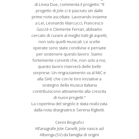
di Linea Due, commenta il progetto: "Il
progetto di Jole ci è piaciuto sin dalle
prime note ascoltate. Lavorando insieme
a Lei, Leonardo Marcucci, Francesco
Gazzè e Clemente Ferrari, abbiamo
cercato di curare al meglio tutti gli aspetti,
non solo quelli musicali. Le scelte
operate sono state condivise e pensate
per sostenere questo lavoro. Siamo
fortemente convinti che, non solo a noi,
questo lavoro riserverà delle belle
sorprese. Un ringraziamento va al MiC e
alla SIAE che con le loro iniziative a
sostegno della musica italiana
contribuiscono attivamente alla crescita
di nuovi progetti."
La copertina del singolo è stata realizzata
dalla nota disegnatrice Serena Riglietti.
Cenni Biografici
All’anagrafe Jole Canelli, Jole nasce ad
Albenga (SV) da famiglia di origini