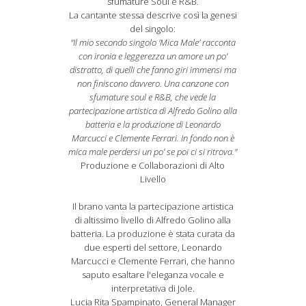
sfumature Soul e R&B.
La cantante stessa descrive così la genesi
del singolo:
"Il mio secondo singolo 'Mica Male' racconta
con ironia e leggerezza un amore un po’
distratto, di quelli che fanno giri immensi ma
non finiscono davvero. Una canzone con
sfumature soul e R&B, che vede la
partecipazione artistica di Alfredo Golino alla
batteria e la produzione di Leonardo
Marcucci e Clemente Ferrari. In fondo non è
mica male perdersi un po’ se poi ci si ritrova."
Produzione e Collaborazioni di Alto
Livello
Il brano vanta la partecipazione artistica
di altissimo livello di Alfredo Golino alla
batteria. La produzione è stata curata da
due esperti del settore, Leonardo
Marcucci e Clemente Ferrari, che hanno
saputo esaltare l'eleganza vocale e
interpretativa di Jole.
Lucia Rita Spampinato, General Manager