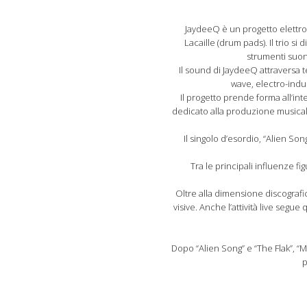
JaydeeQ è un progetto elettron
Lacaille (drum pads). Il trio 
strumenti suona
Il sound di JaydeeQ attraversa t
wave, electro-indus
Il progetto prende forma all’int
dedicato alla produzione musicale 
Il singolo d’esordio, “Alien So
Tra le principali influenze 
Oltre alla dimensione discografi
visive. Anche l’attività live seg
Dopo “Alien Song” e “The Flak”, “
p