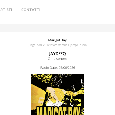
ARTISTI
CONTATTI
Marigot Bay
(Diego Lacaille, Salvatore Marano E Jacopo Trivero)
JAYDEEQ
Cime sonore
Radio Date: 05/06/2026