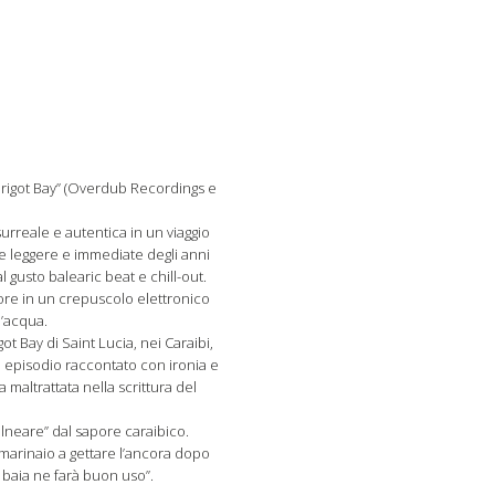
Marigot Bay” (Overdub Recordings e
urreale e autentica in un viaggio
e leggere e immediate degli anni
l gusto balearic beat e chill-out.
ore in un crepuscolo elettronico
 d’acqua.
ot Bay di Saint Lucia, nei Caraibi,
n episodio raccontato con ironia e
maltrattata nella scrittura del
lneare” dal sapore caraibico.
l marinaio a gettare l’ancora dopo
 baia ne farà buon uso”.