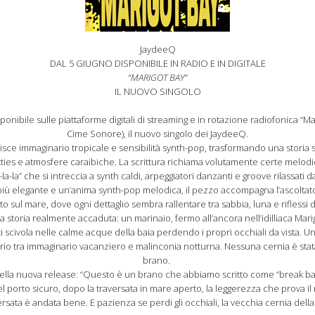
JaydeeQ
DAL 5 GIUGNO DISPONIBILE IN RADIO E IN DIGITALE
“MARIGOT BAY”
IL NUOVO SINGOLO
ponibile sulle piattaforme digitali di streaming e in rotazione radiofonica “
Cime Sonore), il nuovo singolo dei JaydeeQ.
sce immaginario tropicale e sensibilità synth-pop, trasformando una storia s
xties e atmosfere caraibiche. La scrittura richiama volutamente certe melodi
la-la” che si intreccia a synth caldi, arpeggiatori danzanti e groove rilassati da
e più elegante e un’anima synth-pop melodica, il pezzo accompagna l’ascoltat
to sul mare, dove ogni dettaglio sembra rallentare tra sabbia, luna e riflessi
 storia realmente accaduta: un marinaio, fermo all’ancora nell’idilliaca Marig
 scivola nelle calme acque della baia perdendo i propri occhiali da vista. U
brio tra immaginario vacanziero e malinconia notturna. Nessuna cernia è stata 
brano.
ella nuova release: “Questo è un brano che abbiamo scritto come “break ba
nel porto sicuro, dopo la traversata in mare aperto, la leggerezza che prova i
sata è andata bene. E pazienza se perdi gli occhiali, la vecchia cernia della