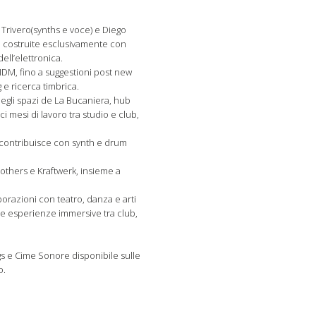
 Trivero(synths e voce) e Diego
ce costruite esclusivamente con
ell’elettronica.
 IDM, fino a suggestioni post new
 e ricerca timbrica.
 negli spazi de La Bucaniera, hub
i mesi di lavoro tra studio e club,
he contribuisce con synth e drum
others e Kraftwerk, insieme a
orazioni con teatro, danza e arti
ome esperienze immersive tra club,
gs e Cime Sonore disponibile sulle
o.