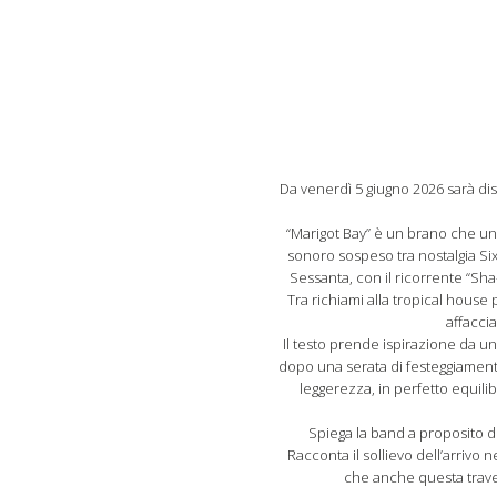
Da venerdì 5 giugno 2026 sarà dis
“Marigot Bay” è un brano che uni
sonoro sospeso tra nostalgia Si
Sessanta, con il ricorrente “Sha-
Tra richiami alla tropical hous
affaccia
Il testo prende ispirazione da una
dopo una serata di festeggiamenti
leggerezza, in perfetto equili
Spiega la band a proposito d
Racconta il sollievo dell’arrivo 
che anche questa traver