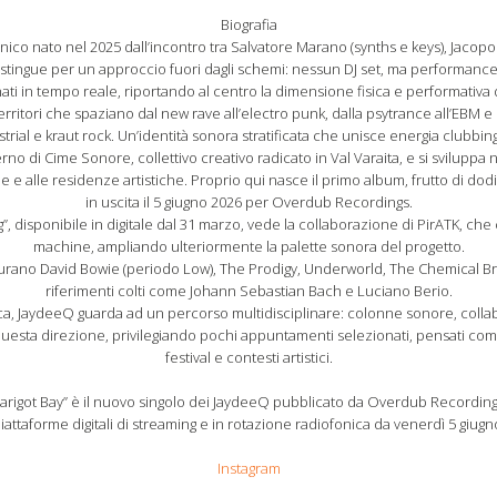
Biografia
ico nato nel 2025 dall’incontro tra Salvatore Marano (synths e keys), Jacopo
si distingue per un approccio fuori dagli schemi: nessun DJ set, ma performan
ti in tempo reale, riportando al centro la dimensione fisica e performativa d
erritori che spaziano dal new rave all’electro punk, dalla psytrance all’EBM e
trial e kraut rock. Un’identità sonora stratificata che unisce energia clubbing
erno di Cime Sonore, collettivo creativo radicato in Val Varaita, e si sviluppa
e alle residenze artistiche. Proprio qui nasce il primo album, frutto di dodic
in uscita il 5 giugno 2026 per Overdub Recordings.
ng”, disponibile in digitale dal 31 marzo, vede la collaborazione di PirATK, c
machine, ampliando ulteriormente la palette sonora del progetto.
figurano David Bowie (periodo Low), The Prodigy, Underworld, The Chemical Br
riferimenti colti come Johann Sebastian Bach e Luciano Berio.
ca, JaydeeQ guarda ad un percorso multidisciplinare: colonne sonore, collab
ue questa direzione, privilegiando pochi appuntamenti selezionati, pensati c
festival e contesti artistici.
Marigot Bay” è il nuovo singolo dei JaydeeQ pubblicato da Overdub Recordin
iattaforme digitali di streaming e in rotazione radiofonica da venerdì 5 giugn
Instagram