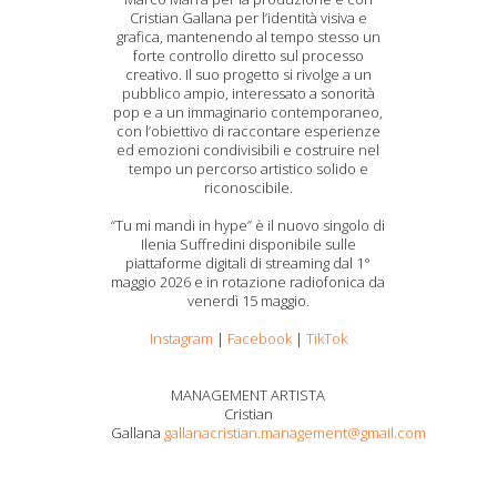
Cristian Gallana per l’identità visiva e
grafica, mantenendo al tempo stesso un
forte controllo diretto sul processo
creativo. Il suo progetto si rivolge a un
pubblico ampio, interessato a sonorità
pop e a un immaginario contemporaneo,
con l’obiettivo di raccontare esperienze
ed emozioni condivisibili e costruire nel
tempo un percorso artistico solido e
riconoscibile.
“Tu mi mandi in hype” è il nuovo singolo di
Ilenia Suffredini disponibile sulle
piattaforme digitali di streaming dal 1°
maggio 2026 e in rotazione radiofonica da
venerdì 15 maggio.
Instagram
|
Facebook
|
TikTok
MANAGEMENT ARTISTA
Cristian
Gallana
gallanacristian.management@gmail.com