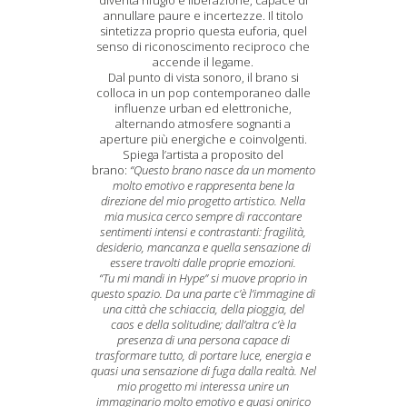
diventa rifugio e liberazione, capace di
annullare paure e incertezze. Il titolo
sintetizza proprio questa euforia, quel
senso di riconoscimento reciproco che
accende il legame.
Dal punto di vista sonoro, il brano si
colloca in un pop contemporaneo dalle
influenze urban ed elettroniche,
alternando atmosfere sognanti a
aperture più energiche e coinvolgenti.
Spiega l’artista a proposito del
brano:
“Questo brano nasce da un momento
molto emotivo e rappresenta bene la
direzione del mio progetto artistico. Nella
mia musica cerco sempre di raccontare
sentimenti intensi e contrastanti: fragilità,
desiderio, mancanza e quella sensazione di
essere travolti dalle proprie emozioni.
“Tu mi mandi in Hype” si muove proprio in
questo spazio. Da una parte c’è l’immagine di
una città che schiaccia, della pioggia, del
caos e della solitudine; dall’altra c’è la
presenza di una persona capace di
trasformare tutto, di portare luce, energia e
quasi una sensazione di fuga dalla realtà. Nel
mio progetto mi interessa unire un
immaginario molto emotivo e quasi onirico