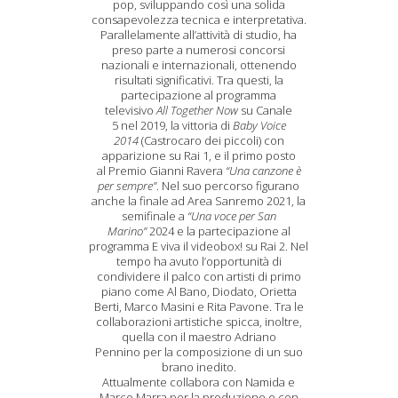
pop, sviluppando così una solida
consapevolezza tecnica e interpretativa.
Parallelamente all’attività di studio, ha
preso parte a numerosi concorsi
nazionali e internazionali, ottenendo
risultati significativi. Tra questi, la
partecipazione al programma
televisivo
All Together Now
su Canale
5 nel 2019, la vittoria di
Baby Voice
2014
(Castrocaro dei piccoli) con
apparizione su Rai 1, e il primo posto
al Premio Gianni Ravera
“Una canzone è
per sempre”
. Nel suo percorso figurano
anche la finale ad Area Sanremo 2021, la
semifinale a
“Una voce per San
Marino”
2024 e la partecipazione al
programma E viva il videobox! su Rai 2. Nel
tempo ha avuto l’opportunità di
condividere il palco con artisti di primo
piano come Al Bano, Diodato, Orietta
Berti, Marco Masini e Rita Pavone. Tra le
collaborazioni artistiche spicca, inoltre,
quella con il maestro Adriano
Pennino per la composizione di un suo
brano inedito.
Attualmente collabora con Namida e
Marco Marra per la produzione e con