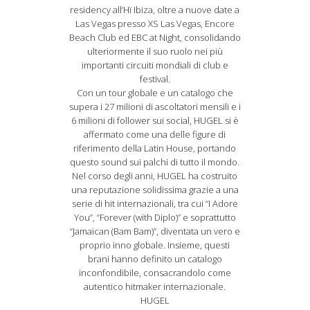
residency all’Hï Ibiza, oltre a nuove date a
Las Vegas presso XS Las Vegas, Encore
Beach Club ed EBC at Night, consolidando
ulteriormente il suo ruolo nei più
importanti circuiti mondiali di club e
festival.
Con un tour globale e un catalogo che
supera i 27 milioni di ascoltatori mensili e i
6 milioni di follower sui social, HUGEL si è
affermato come una delle figure di
riferimento della Latin House, portando
questo sound sui palchi di tutto il mondo.
Nel corso degli anni, HUGEL ha costruito
una reputazione solidissima grazie a una
serie di hit internazionali, tra cui “I Adore
You”, “Forever (with Diplo)” e soprattutto
“Jamaican (Bam Bam)”, diventata un vero e
proprio inno globale. Insieme, questi
brani hanno definito un catalogo
inconfondibile, consacrandolo come
autentico hitmaker internazionale.
HUGEL