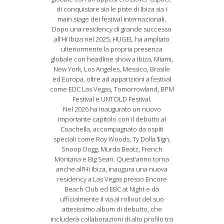
di conquistare sia le piste di Ibiza sia i
main stage dei festival internazionali.
Dopo una residency di grande successo
all’Hï Ibiza nel 2025, HUGEL ha ampliato
ulteriormente la propria presenza
globale con headline show a Ibiza, Miami,
New York, Los Angeles, Messico, Brasile
ed Europa, oltre ad apparizioni a festival
come EDC Las Vegas, Tomorrowland, BPM
Festival e UNTOLD Festival.
Nel 2026 ha inaugurato un nuovo
importante capitolo con il debutto al
Coachella, accompagnato da ospiti
speciali come Roy Woods, Ty Dolla $ign,
Snoop Dogg, Murda Beatz, French
Montana e Big Sean. Quest’anno torna
anche all’Hï Ibiza, inaugura una nuova
residency a Las Vegas presso Encore
Beach Club ed EBC at Night e dà
ufficialmente il via al rollout del suo
attesissimo album di debutto, che
includerà collaborazioni di alto profilo tra