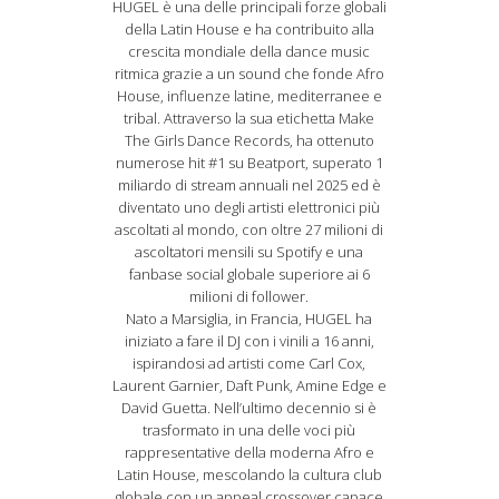
HUGEL è una delle principali forze globali
della Latin House e ha contribuito alla
crescita mondiale della dance music
ritmica grazie a un sound che fonde Afro
House, influenze latine, mediterranee e
tribal. Attraverso la sua etichetta Make
The Girls Dance Records, ha ottenuto
numerose hit #1 su Beatport, superato 1
miliardo di stream annuali nel 2025 ed è
diventato uno degli artisti elettronici più
ascoltati al mondo, con oltre 27 milioni di
ascoltatori mensili su Spotify e una
fanbase social globale superiore ai 6
milioni di follower.
Nato a Marsiglia, in Francia, HUGEL ha
iniziato a fare il DJ con i vinili a 16 anni,
ispirandosi ad artisti come Carl Cox,
Laurent Garnier, Daft Punk, Amine Edge e
David Guetta. Nell’ultimo decennio si è
trasformato in una delle voci più
rappresentative della moderna Afro e
Latin House, mescolando la cultura club
globale con un appeal crossover capace