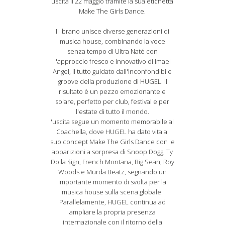
uscita il 22 maggio tramite la sua etichetta
Make The Girls Dance.
Il brano unisce diverse generazioni di
musica house, combinando la voce
senza tempo di Ultra Naté con
l'approccio fresco e innovativo di Imael
Angel, il tutto guidato dall'inconfondibile
groove della produzione di HUGEL. Il
risultato è un pezzo emozionante e
solare, perfetto per club, festival e per
l'estate di tutto il mondo.
'uscita segue un momento memorabile al
Coachella, dove HUGEL ha dato vita al
suo concept Make The Girls Dance con le
apparizioni a sorpresa di Snoop Dogg, Ty
Dolla $ign, French Montana, Big Sean, Roy
Woods e Murda Beatz, segnando un
importante momento di svolta per la
musica house sulla scena globale.
Parallelamente, HUGEL continua ad
ampliare la propria presenza
internazionale con il ritorno della