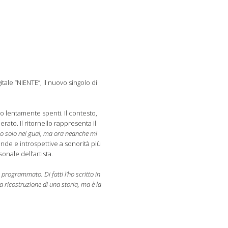
tale “NIENTE”, il nuovo singolo di
o lentamente spenti. Il contesto,
ato. Il ritornello rappresenta il
o solo nei guai, ma ora neanche mi
nde e introspettive a sonorità più
nale dell’artista.
programmato. Di fatti l’ho scritto in
 ricostruzione di una storia, ma è la