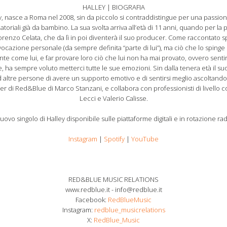
HALLEY | BIOGRAFIA
y, nasce a Roma nel 2008, sin da piccolo si contraddistingue per una passione
iali già da bambino. La sua svolta arriva all’età di 11 anni, quando per la p
renzo Celata, che da lì in poi diventerà il suo producer. Come raccontato spe
vocazione personale (da sempre definita “parte di lui”), ma ciò che lo spinge 
nte come lui, e far provare loro ciò che lui non ha mai provato, ovvero sentirsi
 ha sempre voluto metterci tutte le sue emozioni. Sin dalla tenera età il suo 
altre persone di avere un supporto emotivo e di sentirsi meglio ascoltando
ster di Red&Blue di Marco Stanzani, e collabora con professionisti di livell
Lecci e Valerio Calisse.
nuovo singolo di Halley disponibile sulle piattaforme digitali e in rotazione r
Instagram
|
Spotify
|
YouTube
RED&BLUE MUSIC RELATIONS
www.redblue.it - info@redblue.it
Facebook:
RedBlueMusic
Instagram:
redblue_musicrelations
X:
RedBlue_Music