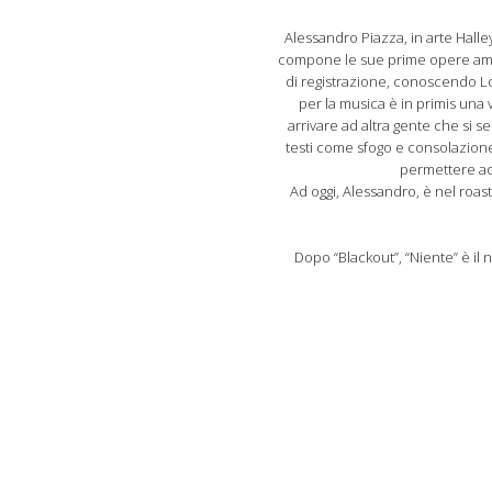
Alessandro Piazza, in arte Halle
compone le sue prime opere amator
di registrazione, conoscendo Lo
per la musica è in primis una 
arrivare ad altra gente che si se
testi come sfogo e consolazione,
permettere ad 
Ad oggi, Alessandro, è nel roa
Dopo “Blackout”, “Niente” è il 