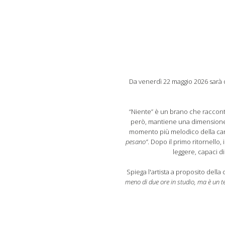
Da venerdì 22 maggio 2026 sarà di
“Niente” è un brano che racconta
però, mantiene una dimensione po
momento più melodico della canz
pesano”
. Dopo il primo ritornello
leggere, capaci d
Spiega l'artista a proposito dell
meno di due ore in studio, ma è un t