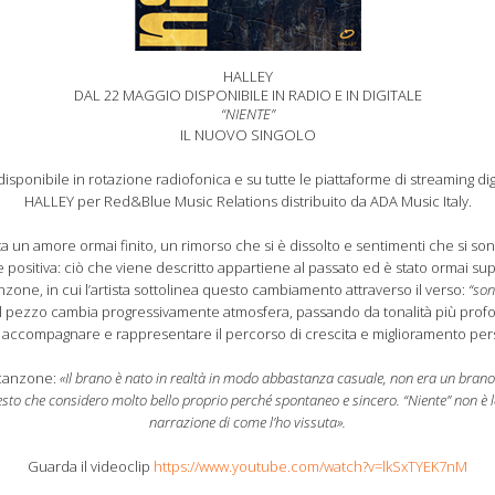
HALLEY
DAL 22 MAGGIO DISPONIBILE IN RADIO E IN DIGITALE
“NIENTE”
IL NUOVO SINGOLO
sponibile in rotazione radiofonica e su tutte le piattaforme di streaming digi
HALLEY per Red&Blue Music Relations distribuito da ADA Music Italy.
 un amore ormai finito, un rimorso che si è dissolto e sentimenti che si son
sitiva: ciò che viene descritto appartiene al passato ed è stato ormai super
one, in cui l’artista sottolinea questo cambiamento attraverso il verso:
“son
, il pezzo cambia progressivamente atmosfera, passando da tonalità più profo
i accompagnare e rappresentare il percorso di crescita e miglioramento perso
a canzone:
«Il brano è nato in realtà in modo abbastanza casuale, non era un brano 
esto che considero molto bello proprio perché spontaneo e sincero. “Niente” non è la
narrazione di come l’ho vissuta».
Guarda il videoclip
https://www.youtube.com/watch?v=lkSxTYEK7nM