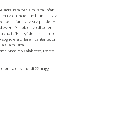
 smisurata per la musica, infatti
rima volta incide un brano in sala
sso dall’artista la sua passione
davvero è l’obbiettivo di poter
 capiti. “Halley” definisce i suoi
sogno era di fare il cantante, di
 la sua musica.
o come Massimo Calabrese, Marco
adiofonica da venerdì 22 maggio.