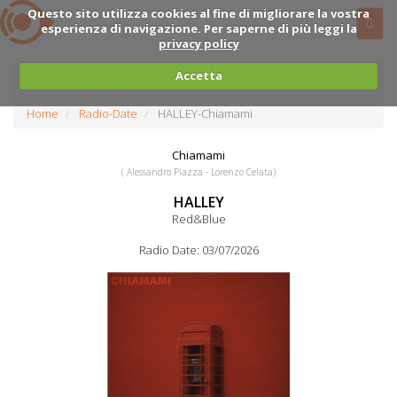
Questo sito utilizza cookies al fine di migliorare la vostra
esperienza di navigazione. Per saperne di più leggi la
privacy policy
Accetta
Home
Radio-Date
HALLEY-Chiamami
Chiamami
( Alessandro Piazza - Lorenzo Celata)
HALLEY
Red&Blue
Radio Date: 03/07/2026