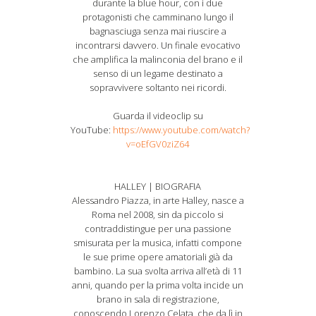
durante la blue hour, con i due
protagonisti che camminano lungo il
bagnasciuga senza mai riuscire a
incontrarsi davvero. Un finale evocativo
che amplifica la malinconia del brano e il
senso di un legame destinato a
sopravvivere soltanto nei ricordi.
Guarda il videoclip su
YouTube:
https://www.youtube.com/watch?
v=oEfGV0ziZ64
HALLEY | BIOGRAFIA
Alessandro Piazza, in arte Halley, nasce a
Roma nel 2008, sin da piccolo si
contraddistingue per una passione
smisurata per la musica, infatti compone
le sue prime opere amatoriali già da
bambino. La sua svolta arriva all’età di 11
anni, quando per la prima volta incide un
brano in sala di registrazione,
conoscendo Lorenzo Celata, che da lì in