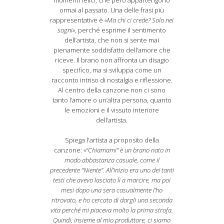
momenti felici, che però appartengono
ormai al passato. Una delle frasi più
rappresentative è
«Ma chi ci crede? Solo nei
sogni»
, perché esprime il sentimento
dell’artista, che non si sente mai
pienamente soddisfatto dell’amore che
riceve. Il brano non affronta un disagio
specifico, ma si sviluppa come un
racconto intriso di nostalgia e riflessione.
Al centro della canzone non ci sono
tanto l’amore o un’altra persona, quanto
le emozioni e il vissuto interiore
dell’artista.
Spiega l'artista a proposito della
canzone:
«“Chiamami” è un brano nato in
modo abbastanza casuale, come il
precedente “Niente”. All’inizio era uno dei tanti
testi che avevo lasciato lì a marcire, ma poi
mesi dopo una sera casualmente l’ho
ritrovato, e ho cercato di dargli una seconda
vita perché mi piaceva molto la prima strofa.
Quindi, insieme al mio produttore, ci siamo