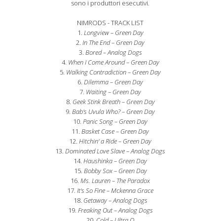
sono i produttori esecutivi.
NIMRODS - TRACK LIST
1.
Longview – Green Day
2.
In The End – Green Day
3.
Bored – Analog Dogs
4.
When I Come Around – Green Day
5.
Walking Contradiction – Green Day
6.
Dilemma – Green Day
7.
Waiting – Green Day
8.
Geek Stink Breath – Green Day
9.
Bab's Uvula Who? – Green Day
10.
Panic Song – Green Day
11.
Basket Case – Green Day
12.
Hitchin' a Ride – Green Day
13.
Dominated Love Slave – Analog Dogs
14.
Haushinka – Green Day
15.
Bobby Sox – Green Day
16.
Ms. Lauren – The Paradox
17.
It's So Fine – Mckenna Grace
18.
Getaway – Analog Dogs
19.
Freaking Out – Analog Dogs
20.
Cold – Ultra Q