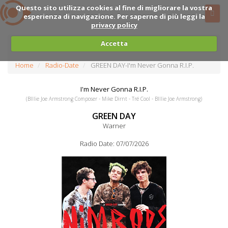
Questo sito utilizza cookies al fine di migliorare la vostra
esperienza di navigazione. Per saperne di più leggi la
privacy policy
Accetta
Home
Radio-Date
GREEN DAY-I'm Never Gonna R.I.P.
I'm Never Gonna R.I.P.
(BIllie Joe Armstrong Composer - Mike Dirnt - Tré Cool - BIllie Joe Armstrong)
GREEN DAY
Warner
Radio Date: 07/07/2026