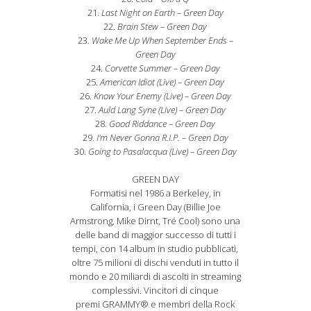
21.
Last Night on Earth – Green Day
22.
Brain Stew – Green Day
23.
Wake Me Up When September Ends –
Green Day
24.
Corvette Summer – Green Day
25.
American Idiot (Live) – Green Day
26.
Know Your Enemy (Live) – Green Day
27.
Auld Lang Syne (Live) – Green Day
28.
Good Riddance – Green Day
29.
I'm Never Gonna R.I.P. – Green Day
30.
Going to Pasalacqua (Live) – Green Day
GREEN DAY
Formatisi nel 1986 a Berkeley, in
California, i Green Day (Billie Joe
Armstrong, Mike Dirnt, Tré Cool) sono una
delle band di maggior successo di tutti i
tempi, con 14 album in studio pubblicati,
oltre 75 milioni di dischi venduti in tutto il
mondo e 20 miliardi di ascolti in streaming
complessivi. Vincitori di cinque
premi GRAMMY® e membri della Rock