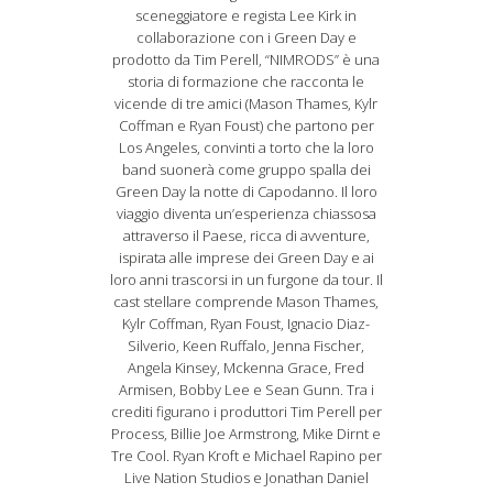
sceneggiatore e regista Lee Kirk in
collaborazione con i Green Day e
prodotto da Tim Perell, “NIMRODS” è una
storia di formazione che racconta le
vicende di tre amici (Mason Thames, Kylr
Coffman e Ryan Foust) che partono per
Los Angeles, convinti a torto che la loro
band suonerà come gruppo spalla dei
Green Day la notte di Capodanno. Il loro
viaggio diventa un’esperienza chiassosa
attraverso il Paese, ricca di avventure,
ispirata alle imprese dei Green Day e ai
loro anni trascorsi in un furgone da tour. Il
cast stellare comprende Mason Thames,
Kylr Coffman, Ryan Foust, Ignacio Diaz-
Silverio, Keen Ruffalo, Jenna Fischer,
Angela Kinsey, Mckenna Grace, Fred
Armisen, Bobby Lee e Sean Gunn. Tra i
crediti figurano i produttori Tim Perell per
Process, Billie Joe Armstrong, Mike Dirnt e
Tre Cool. Ryan Kroft e Michael Rapino per
Live Nation Studios e Jonathan Daniel