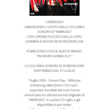
I GREEN DAY
ANNUNCIANO L'USCITA DELLA COLONNA
SONORA DI "NIMRODS"
CON I GRANDI SUCCESSI DELLA LORO
CARRIERA E NUOVE REGISTRAZIONI LIVE
PUBBLICANO OGGI IL NUOVO BRANO
“I'M NEVER GONNA R.I.P.”
LA COLONNA SONORA DI 30 BRANI SARÀ
DISPONIBILE DAL 31 LUGLIO
7 luglio 2026 - I Green Day – Billie Joe
Armstrong, Mike Dirnt e Tré Cool –
superstar mondiali del rock, hanno
annunciato la colonna sonora originale di
“NIMRODS”, in uscita il 31 luglio e già
disponibile in per order.