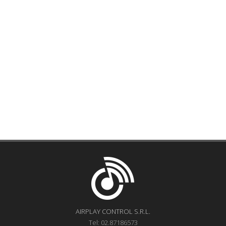
AIRPLAY CONTROL S.R.L.
Tel: 02.87186573