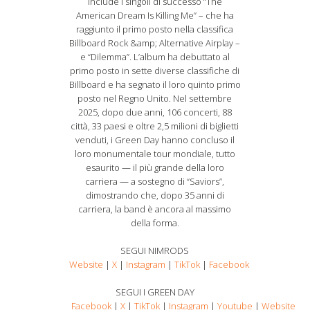
include i singoli di successo “The
American Dream Is Killing Me” – che ha
raggiunto il primo posto nella classifica
Billboard Rock &amp; Alternative Airplay –
e “Dilemma”. L’album ha debuttato al
primo posto in sette diverse classifiche di
Billboard e ha segnato il loro quinto primo
posto nel Regno Unito. Nel settembre
2025, dopo due anni, 106 concerti, 88
città, 33 paesi e oltre 2,5 milioni di biglietti
venduti, i Green Day hanno concluso il
loro monumentale tour mondiale, tutto
esaurito — il più grande della loro
carriera — a sostegno di “Saviors”,
dimostrando che, dopo 35 anni di
carriera, la band è ancora al massimo
della forma.
SEGUI NIMRODS
Website
|
X
|
Instagram
|
TikTok
|
Facebook
SEGUI I GREEN DAY
Facebook
|
X
|
TikTok
|
Instagram
|
Youtube
|
Website