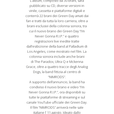
L’album, composto da 30 brani, sarà
pubblicato su CD, diverse versioni in
vinile, cassetta e piattaforme digitali e
conterrà 22 brani dei Green Day amati dai
fan e tratti da tutta la loro carriera, oltre a
brani esclusivi della colonna sonora, tra
cui il nuovo brano dei Green Day “I’m
Never Gonna R.I.P.” e quattro
registrazioni live inedite tratte
dall’esibizione della band al Palladium di
Los Angeles, come mostrato nel film. La
colonna sonora include anche brani
di The Paradox, Ultra Q e Mckenna
Grace, oltre a quattro tracce degli Analog
Dogs, la band fittizia al centro di
“NIMRODS”.
A supporto dell’annuncio, la band ha
condiviso il nuovo brano e video “I’m
Never Gonna R.I.P.”, ora disponibili su
tutte le piattaforme di streaming e sul
canale YouTube ufficiale dei Green Day.
Il film “NIMRODS” arriverà nelle sale
italiane l’ 11 agosto. Ideato dallo