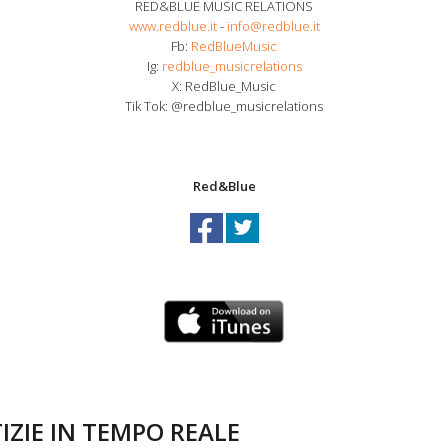
RED&BLUE MUSIC RELATIONS
www.redblue.it
-
info@redblue.it
Fb:
RedBlueMusic
Ig:
redblue_musicrelations
X: RedBlue_Music
Tik Tok: @redblue_musicrelations
Red&Blue
IZIE IN TEMPO REALE