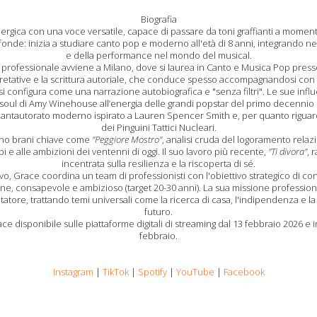
Biografia
gica con una voce versatile, capace di passare da toni graffianti a momenti 
fonde: inizia a studiare canto pop e moderno all'età di 8 anni, integrando neg
e della performance nel mondo del musical.
 professionale avviene a Milano, dove si laurea in Canto e Musica Pop presso
pretative e la scrittura autoriale, che conduce spesso accompagnandosi con 
 configura come una narrazione autobiografica e "senza filtri". Le sue influ
soul di Amy Winehouse all’energia delle grandi popstar del primo decennio
cantautorato moderno ispirato a Lauren Spencer Smith e, per quanto riguarda l
dei Pinguini Tattici Nucleari.
ono brani chiave come
"Peggiore Mostro"
, analisi cruda del logoramento relaz
 e alle ambizioni dei ventenni di oggi. Il suo lavoro più recente,
"Ti divora"
, 
incentrata sulla resilienza e la riscoperta di sé.
tivo, Grace coordina un team di professionisti con l'obiettivo strategico di co
ne, consapevole e ambizioso (target 20-30 anni). La sua missione profession
coltatore, trattando temi universali come la ricerca di casa, l'indipendenza e 
futuro.
race disponibile sulle piattaforme digitali di streaming dal 13 febbraio 2026 e 
febbraio.
Instagram
|
TikTok
|
Spotify
|
YouTube
|
Facebook