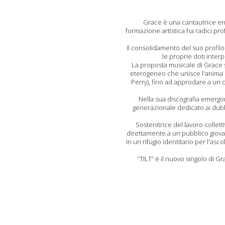
Grace è una cantautrice ener
formazione artistica ha radici pro
Il consolidamento del suo profilo
le proprie doti inter
La proposta musicale di Grace si
eterogeneo che unisce l'anima 
Perry), fino ad approdare a un 
Nella sua discografia emerg
generazionale dedicato ai dubbi
Sostenitrice del lavoro collet
direttamente a un pubblico giova
in un rifugio identitario per l'as
“TILT” è il nuovo singolo di G