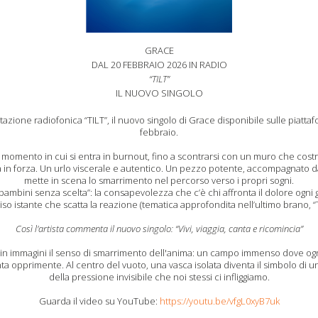
GRACE
DAL 20 FEBBRAIO 2026 IN RADIO
“TILT”
IL NUOVO SINGOLO
tazione radiofonica “TILT”, il nuovo singolo di Grace disponibile sulle piattafo
febbraio.
l momento in cui si entra in burnout, fino a scontrarsi con un muro che costr
ilità in forza. Un urlo viscerale e autentico. Un pezzo potente, accompagnato 
mette in scena lo smarrimento nel percorso verso i propri sogni.
 “bambini senza scelta”: la consapevolezza che c’è chi affronta il dolore ogni 
so istante che scatta la reazione (tematica approfondita nell’ultimo brano, “T
Così l'artista commenta il nuovo singolo: “Vivi, viaggia, canta e ricomincia”
ne in immagini il senso di smarrimento dell'anima: un campo immenso dove og
ta opprimente. Al centro del vuoto, una vasca isolata diventa il simbolo di 
della pressione invisibile che noi stessi ci infliggiamo.
Guarda il video su YouTube:
https://youtu.be/vfgL0xyB7uk