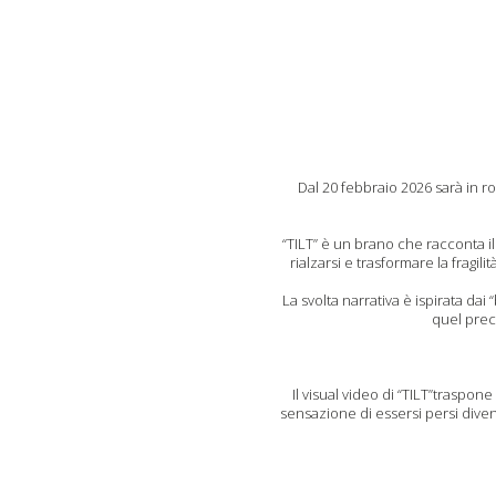
Dal 20 febbraio 2026 sarà in ro
“TILT” è un brano che racconta i
rialzarsi e trasformare la frag
La svolta narrativa è ispirata dai
quel preci
Il visual video di “TILT”traspo
sensazione di essersi persi diven