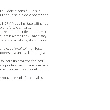
più dolci e sensibili. La sua
li anni lo studio della recitazione
 il CPM Music Institute, affinando
pianoforte e chitarra.
enze artistiche riflettono un mix
 duemila (come Lady Gaga e Katy
a scena italiana, alla scrittura
ionale, ed
"In bilico"
, manifesto
rappresenta una svolta energica
nsolidare un progetto che parli
ale punta a trasformare la musica
la costruzione costante del proprio
in rotazione radiofonica dal 20