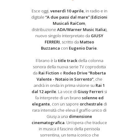
Esce oggi,
venerdì 10 aprile
, in radio e in
digitale
“A due passi dal mare”
(
Edizioni
Musicali RaiCom
,
distribuzione
ADA/Warner Music Italia
),
nuovo singolo interpretato da
GIUSY
FERRERI
, scritto da
Matteo
Buzzanca
con
Eugenio Darie
.
Il brano è la
title track
della colonna
sonora della nuova serie TV coprodotta
da
Rai Fiction
e
Rodeo Drive “Roberta
Valente - Notaio in Sorrento”
, che
andrà in onda in prima visione su
Rai 1
dal 12 aprile
. La voce di
Giusy Ferreri
si
fa interprete di un brano
solenne ed
elegante
, con un sapore
orchestrale
di
rara intensità che eleva il graffio unico di
Giusy a una
dimensione
cinematografica
. Un’opera che traduce
in musica il fascino della penisola
sorrentina, un tema iconico che