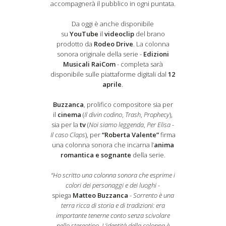
accompagnerà il pubblico in ogni puntata.
Da oggi è anche disponibile
su
YouTube
il
videoclip
del brano
prodotto da
Rodeo Drive
. La colonna
sonora originale della serie -
Edizioni
Musicali RaiCom
- completa sarà
disponibile sulle piattaforme digitali dal
12
aprile
.
Buzzanca
, prolifico compositore sia per
il
cinema
(
Il divin codino
,
Trash
,
Prophecy
),
sia per la
tv
(
Noi siamo leggenda
,
Per Elisa -
Il caso Claps
), per
“Roberta Valente”
firma
una colonna sonora che incarna l’
anima
romantica e sognante
della serie.
“Ho scritto una colonna sonora che esprime i
colori dei personaggi e dei luoghi
-
spiega
Matteo Buzzanca
-
Sorrento è una
terra ricca di storia e di tradizioni: era
importante tenerne conto senza scivolare
nello stereotipo. L’identità della colonna è