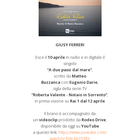
GIUSY FERRERI
Esce il
10 aprile
in radio e in digitale il
singolo
“A due passi dal mare”
,
scritto da
Matteo
Buzzanca
con
Eugenio Darie
,
sigla della serie TV
“Roberta Valente - Notaio in Sorrento”
,
in prima visione su
Rai 1 dal 12 aprile
Il brano è accompagnato da
un
videoclip
prodotto da
Rodeo Drive
,
disponibile da oggi su
YouTube
a questo link:
https://www.youtube.com/
watch?v=fzN_EbTSTKY