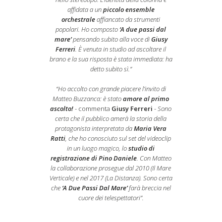
affidata a un
piccolo ensemble
orchestrale
affiancato da strumenti
popolari. Ho composto
‘A due passi dal
mare’
pensando subito alla voce di
Giusy
Ferreri
. È venuta in studio ad ascoltare il
brano e la sua risposta è stata immediata: ha
detto subito sì.”
“Ho accolto con grande piacere l’invito di
Matteo Buzzanca: è stato
amore al primo
ascolto!
- commenta
Giusy Ferreri
-
Sono
certa che il pubblico amerà la storia della
protagonista interpretata da
Maria Vera
Ratti
, che ho conosciuto sul set del videoclip
in un luogo magico, lo
studio di
registrazione di Pino Daniele
. Con Matteo
la collaborazione prosegue dal 2010 (Il Mare
Verticale) e nel 2017 (La Distanza). Sono certa
che
‘A Due Passi Dal Mare’
farà breccia nel
cuore dei telespettatori”.