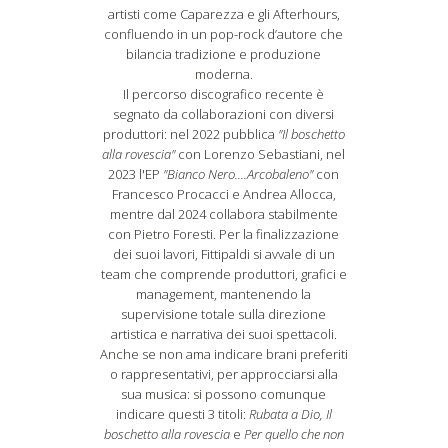
artisti come Caparezza e gli Afterhours,
confluendo in un pop-rock d’autore che
bilancia tradizione e produzione
moderna.
Il percorso discografico recente è
segnato da collaborazioni con diversi
produttori: nel 2022 pubblica
"Il boschetto
alla rovescia"
con Lorenzo Sebastiani, nel
2023 l'EP
"Bianco Nero....Arcobaleno"
con
Francesco Procacci e Andrea Allocca,
mentre dal 2024 collabora stabilmente
con Pietro Foresti. Per la finalizzazione
dei suoi lavori, Fittipaldi si avvale di un
team che comprende produttori, grafici e
management, mantenendo la
supervisione totale sulla direzione
artistica e narrativa dei suoi spettacoli.
Anche se non ama indicare brani preferiti
o rappresentativi, per approcciarsi alla
sua musica: si possono comunque
indicare questi 3 titoli:
Rubata a Dio, Il
boschetto alla rovescia
e
Per quello che non