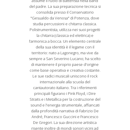
assume il ruolo di batterista nella band
del padre. La sua preparazione tecnica si
consolida presso il Conservatorio
"Gesualdo da Venosa" di Potenza, dove
studia percussioni e chitarra classica.
Polistrumentista, utilizza nei suoi progetti
la chitarra (classica ed elettrica) e
l’armonica a bocca. Un elemento centrale
della sua identità è il legame con il
territorio: nato a Lagonegro, ma vive da
sempre a San Severino Lucano; ha scelto
di mantenere il proprio paese d'origine
come base operativa e creativa costante.
Le sue radici musicali uniscono il rock
internazionale alla scuola del
cantautorato italiano. Tra i riferimenti
principali figurano i Pink Floyd, i Dire
Straits e i Metallica per la costruzione del
sound e l'energia strumentale, affiancati
dalla profondità narrativa di Fabrizio De
André, Francesco Guccini e Francesco
De Gregori. La sua direzione artistica
risente inoltre di mondi sonori vicini ad