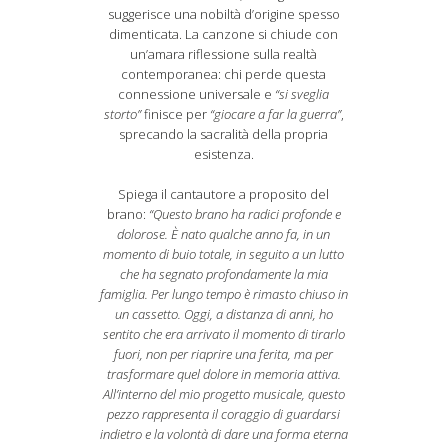
suggerisce una nobiltà d’origine spesso
dimenticata. La canzone si chiude con
un’amara riflessione sulla realtà
contemporanea: chi perde questa
connessione universale e
“si sveglia
storto”
finisce per
“giocare a far la guerra”
,
sprecando la sacralità della propria
esistenza.
Spiega il cantautore a proposito del
brano:
“Questo brano ha radici profonde e
dolorose. È nato qualche anno fa, in un
momento di buio totale, in seguito a un lutto
che ha segnato profondamente la mia
famiglia. Per lungo tempo è rimasto chiuso in
un cassetto. Oggi, a distanza di anni, ho
sentito che era arrivato il momento di tirarlo
fuori, non per riaprire una ferita, ma per
trasformare quel dolore in memoria attiva.
All’interno del mio progetto musicale, questo
pezzo rappresenta il coraggio di guardarsi
indietro e la volontà di dare una forma eterna