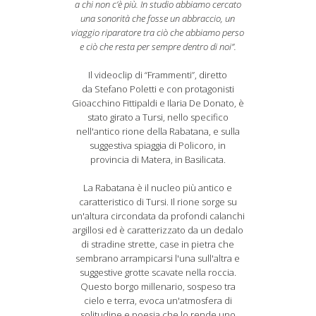
a chi non c’è più. In studio abbiamo cercato
una sonorità che fosse un abbraccio, un
viaggio riparatore tra ciò che abbiamo perso
e ciò che resta per sempre dentro di noi”.
Il videoclip di “Frammenti”, diretto
da Stefano Poletti e con protagonisti
Gioacchino Fittipaldi e Ilaria De Donato, è
stato girato a Tursi, nello specifico
nell'antico rione della Rabatana, e sulla
suggestiva spiaggia di Policoro, in
provincia di Matera, in Basilicata.
La Rabatana è il nucleo più antico e
caratteristico di Tursi. Il rione sorge su
un'altura circondata da profondi calanchi
argillosi ed è caratterizzato da un dedalo
di stradine strette, case in pietra che
sembrano arrampicarsi l'una sull'altra e
suggestive grotte scavate nella roccia.
Questo borgo millenario, sospeso tra
cielo e terra, evoca un'atmosfera di
solitudine e poesia che lo rende uno