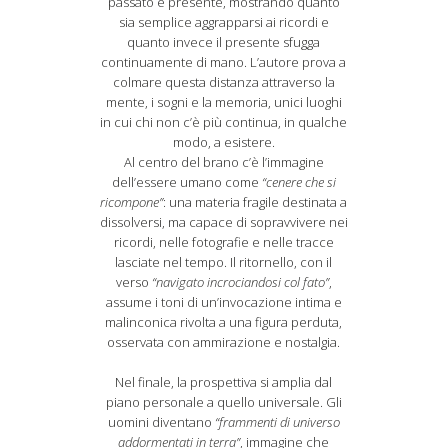
passato e presente, mostrando quanto
sia semplice aggrapparsi ai ricordi e
quanto invece il presente sfugga
continuamente di mano. L’autore prova a
colmare questa distanza attraverso la
mente, i sogni e la memoria, unici luoghi
in cui chi non c’è più continua, in qualche
modo, a esistere.
Al centro del brano c’è l’immagine
dell’essere umano come
“cenere che si
ricompone”
: una materia fragile destinata a
dissolversi, ma capace di sopravvivere nei
ricordi, nelle fotografie e nelle tracce
lasciate nel tempo. Il ritornello, con il
verso
“navigato incrociandosi col fato”
,
assume i toni di un’invocazione intima e
malinconica rivolta a una figura perduta,
osservata con ammirazione e nostalgia.
Nel finale, la prospettiva si amplia dal
piano personale a quello universale. Gli
uomini diventano
“frammenti di universo
addormentati in terra”
, immagine che