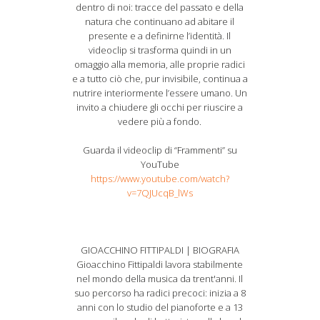
dentro di noi: tracce del passato e della
natura che continuano ad abitare il
presente e a definirne l’identità. Il
videoclip si trasforma quindi in un
omaggio alla memoria, alle proprie radici
e a tutto ciò che, pur invisibile, continua a
nutrire interiormente l’essere umano. Un
invito a chiudere gli occhi per riuscire a
vedere più a fondo.
Guarda il videoclip di “Frammenti” su
YouTube
https://www.youtube.com/watch?
v=7QJUcqB_lWs
GIOACCHINO FITTIPALDI | BIOGRAFIA
Gioacchino Fittipaldi lavora stabilmente
nel mondo della musica da trent'anni. Il
suo percorso ha radici precoci: inizia a 8
anni con lo studio del pianoforte e a 13