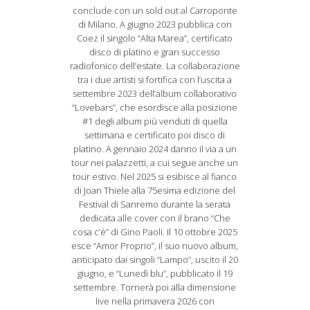
conclude con un sold out al Carroponte
di Milano. A giugno 2023 pubblica con
Coez il singolo “Alta Marea”, certificato
disco di platino e gran successo
radiofonico dell’estate. La collaborazione
tra i due artisti si fortifica con l’uscita a
settembre 2023 dell’album collaborativo
“Lovebars”, che esordisce alla posizione
#1 degli album più venduti di quella
settimana e certificato poi disco di
platino. A gennaio 2024 danno il via a un
tour nei palazzetti, a cui segue anche un
tour estivo. Nel 2025 si esibisce al fianco
di Joan Thiele alla 75esima edizione del
Festival di Sanremo durante la serata
dedicata alle cover con il brano “Che
cosa c’è” di Gino Paoli. Il 10 ottobre 2025
esce “Amor Proprio”, il suo nuovo album,
anticipato dai singoli “Lampo”, uscito il 20
giugno, e “Lunedì blu”, pubblicato il 19
settembre. Tornerà poi alla dimensione
live nella primavera 2026 con