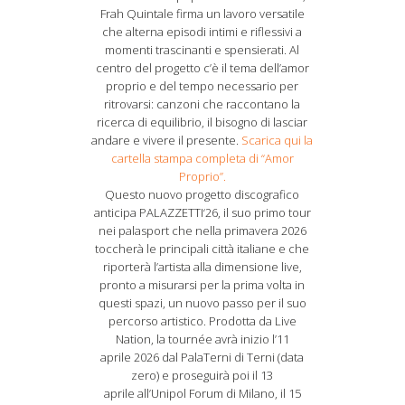
Frah Quintale firma un lavoro versatile
che alterna episodi intimi e riflessivi a
momenti trascinanti e spensierati. Al
centro del progetto c’è il tema dell’amor
proprio e del tempo necessario per
ritrovarsi: canzoni che raccontano la
ricerca di equilibrio, il bisogno di lasciar
andare e vivere il presente.
Scarica qui la
cartella stampa completa di “Amor
Proprio”.
Questo nuovo progetto discografico
anticipa PALAZZETTI‘26, il suo primo tour
nei palasport che nella primavera 2026
toccherà le principali città italiane e che
riporterà l’artista alla dimensione live,
pronto a misurarsi per la prima volta in
questi spazi, un nuovo passo per il suo
percorso artistico. Prodotta da Live
Nation, la tournée avrà inizio l’11
aprile 2026 dal PalaTerni di Terni (data
zero) e proseguirà poi il 13
aprile all’Unipol Forum di Milano, il 15