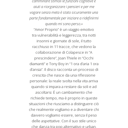
camminare stimoli le funzioni cognitive e
aiuti a riorganizzare i pensieri e per me
vagare senza meta è stato sicuramente una
parte fondamentale per iniziare a ridefinirmi
quando mi sono perso.»
“Amor Proprio” è un viaggio emotivo
tra vulnerabilità e leggerezza, tra notti
insonni e giornate di sole, il tutto
racchiuso in 11 tracce, che vedono la
collaborazione di Colapesce in “A
prescindere”, Joan Thiele in “Occhi
diamanti” e Tony Boy in “1 ora d’aria 1 ora
d’ansia”. Il disco racconta un processo di
crescita che nasce da una riflessione
personale: la reale svolta nella vita arriva
quando si impara a restare da soli e ad
ascoltarsi. È un cambiamento che
richiede tempo, ma è proprio in queste
situazioni che riusciamo a distinguere ciò
che realmente vogliamo e a diventare chi
davvero vogliamo essere, senza il peso
delle aspettative. Con il suo stile unico
che danza tra pop alternativo e urban,