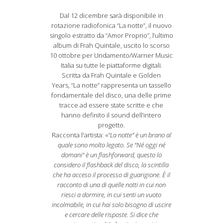
Dal 12 dicembre sarà disponibile in
rotazione radiofonica “La notte”, il nuovo
singolo estratto da “Amor Proprio”, l’ultimo
album di Frah Quintale, uscito lo scorso
10 ottobre per Undamento/Warner Music
Italia su tutte le piattaforme digitali.
Scritta da Frah Quintale e Golden
Years, “La notte” rappresenta un tassello
fondamentale del disco, una delle prime
tracce ad essere state scritte e che
hanno definito il sound dell’intero
progetto.
Racconta l'artista: «
"La notte” è un brano al
quale sono molto legato. Se “Né oggi né
domani" è un flashforward, questo lo
considero il flashback del disco, la scintilla
che ha acceso il processo di guarigione. È il
racconto di una di quelle notti in cui non
riesci a dormire, in cui senti un vuoto
incolmabile, in cui hai solo bisogno di uscire
e cercare delle risposte. Si dice che