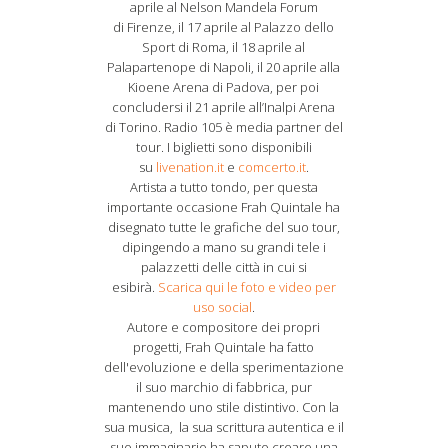
aprile al Nelson Mandela Forum
di Firenze, il 17 aprile al Palazzo dello
Sport di Roma, il 18 aprile al
Palapartenope di Napoli, il 20 aprile alla
Kioene Arena di Padova, per poi
concludersi il 21 aprile all’Inalpi Arena
di Torino. Radio 105 è media partner del
tour. I biglietti sono disponibili
su
livenation.it
e
comcerto.it
.
Artista a tutto tondo, per questa
importante occasione Frah Quintale ha
disegnato tutte le grafiche del suo tour,
dipingendo a mano su grandi tele i
palazzetti delle città in cui si
esibirà.
Scarica qui le foto e video per
uso social
.
Autore e compositore dei propri
progetti, Frah Quintale ha fatto
dell'evoluzione e della sperimentazione
il suo marchio di fabbrica, pur
mantenendo uno stile distintivo. Con la
sua musica, la sua scrittura autentica e il
suo immaginario ha saputo creare una