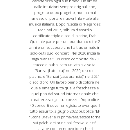
caratterizza ogni suo brano. Un artista
dalle intuizioni sempre originali che,
progetto dopo progetto, non ha mai
smesso di portare nuova linfa vitale alla
musica italiana. Dopo l’uscita di “Regardez
Moi” nel 2017, l’album d’esordio
certificato triplo disco di platino, Frah
Quintale parte per un tour durato oltre 2
anni e un successo che ha trasformato in
sold-out i suoi concerti. Nel 2020 inizia la
saga “Banzai”, un disco composto da 23
tracce e pubblicato un lato alla volta:
“Banzai (Lato blu)” nel 2020, disco di
platino, e “Banzai (Lato arancio)” nel 2021,
disco d’oro. Un lavoro pieno di colore nel
quale emerge tutta quella freschezza e
quel pop dal sound internazionale che
caratterizza ogni suo pezzo. Dopo oltre
40 concerti dove ha registrato ovunque il
tutto esaurito, a giugno 2022 pubblica l’EP
“Storia Breve” e in primavera/estate torna
sui palchi dei principali festival e città
italiane con un nuovo tour che si